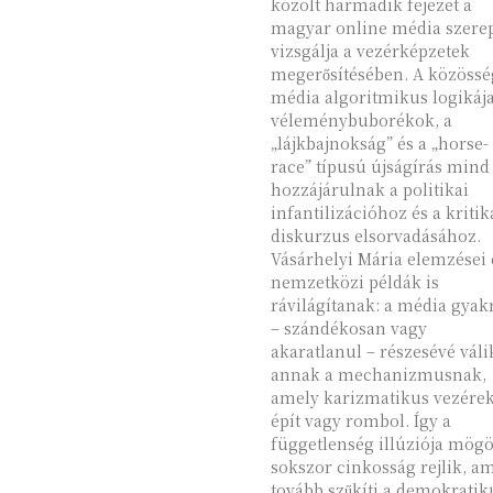
közölt harmadik fejezet a
magyar online média szere
vizsgálja a vezérképzetek
megerősítésében. A közössé
média algoritmikus logikája
véleménybuborékok, a
„lájkbajnokság” és a „horse-
race” típusú újságírás mind
hozzájárulnak a politikai
infantilizációhoz és a kritik
diskurzus elsorvadásához.
Vásárhelyi Mária elemzései 
nemzetközi példák is
rávilágítanak: a média gyak
– szándékosan vagy
akaratlanul – részesévé váli
annak a mechanizmusnak,
amely karizmatikus vezérek
épít vagy rombol. Így a
függetlenség illúziója mögö
sokszor cinkosság rejlik, a
tovább szűkíti a demokratik