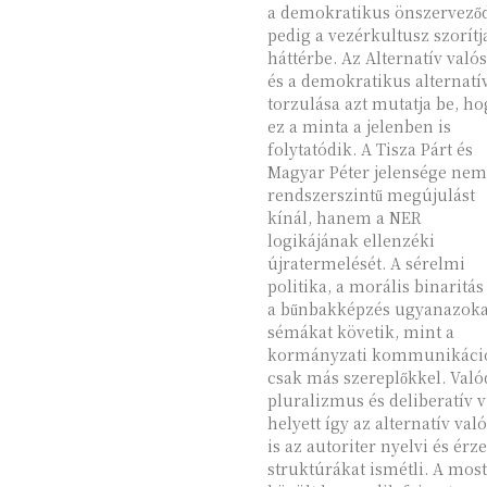
a demokratikus önszervező
pedig a vezérkultusz szorítj
háttérbe. Az Alternatív valóság
és a demokratikus alternatí
torzulása azt mutatja be, ho
ez a minta a jelenben is
folytatódik. A Tisza Párt és
Magyar Péter jelensége nem
rendszerszintű megújulást
kínál, hanem a NER
logikájának ellenzéki
újratermelését. A sérelmi
politika, a morális binaritás
a bűnbakképzés ugyanazoka
sémákat követik, mint a
kormányzati kommunikáci
csak más szereplőkkel. Való
pluralizmus és deliberatív v
helyett így az alternatív val
is az autoriter nyelvi és érz
struktúrákat ismétli. A most