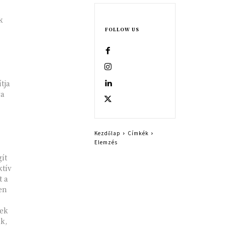
k
FOLLOW US
tja
va
Kezdőlap
Címkék
Elemzés
ít
ktív
t a
en
yek
k,