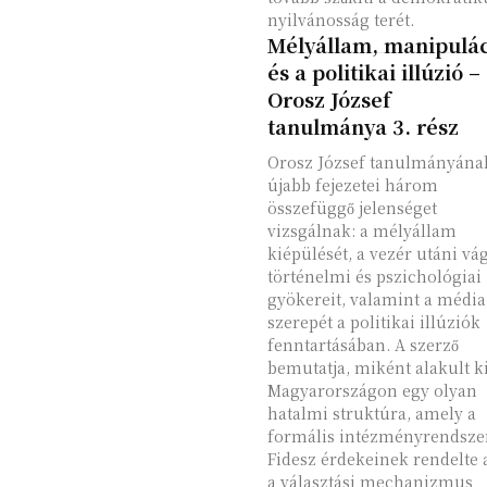
nyilvánosság terét.
Mélyállam, manipulác
és a politikai illúzió –
Orosz József
tanulmánya 3. rész
Orosz József tanulmányána
újabb fejezetei három
összefüggő jelenséget
vizsgálnak: a mélyállam
kiépülését, a vezér utáni vá
történelmi és pszichológiai
gyökereit, valamint a média
szerepét a politikai illúziók
fenntartásában. A szerző
bemutatja, miként alakult k
Magyarországon egy olyan
hatalmi struktúra, amely a
formális intézményrendszer
Fidesz érdekeinek rendelte a
a választási mechanizmus