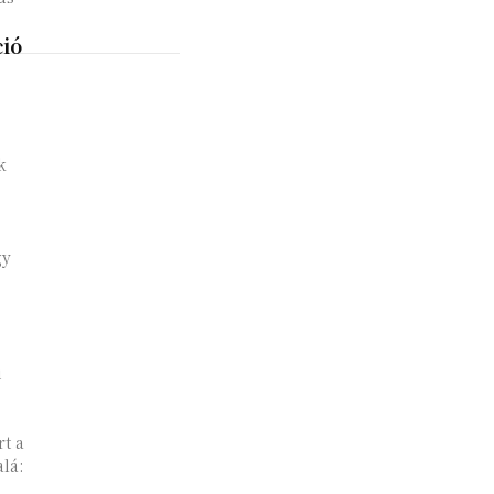
ió
k
gy
i
t a
lá: