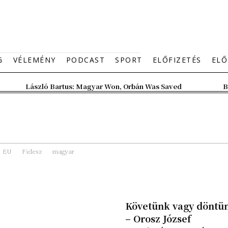
G
VÉLEMÉNY
PODCAST
SPORT
ELŐFIZETÉS
ELŐ
László Bartus: Magyar Won, Orbán Was Saved
B
EU
Fidesz
magyar
Követünk vagy döntü
– Orosz József