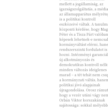
mellett a jogállamiság, az
igazságszolgáltatás, a média
az államapparátus mélyréte
is a politikai kontroll
eszközeivé váltak. A tanulmány
központi kérdése, hogy Mag
Péter és a Tisza Párt valóba
képesek lehetnek-e nemcsa
kormányváltást elérni, ha
rendszerszintű fordulatot is
hozni. Intézményi garanciá
új alkotmányozás és
demokratikus kontroll nélk
minden változás ideiglenes
marad – a tét tehát nem cs
a kormányzati váltás, hane
politikai jövő alapjainak
újragondolása. Orosz rámutat,
hogy a vezér utáni vágy ne
Orbán Viktor korszakának
sajátossága: sokkal mélyebb