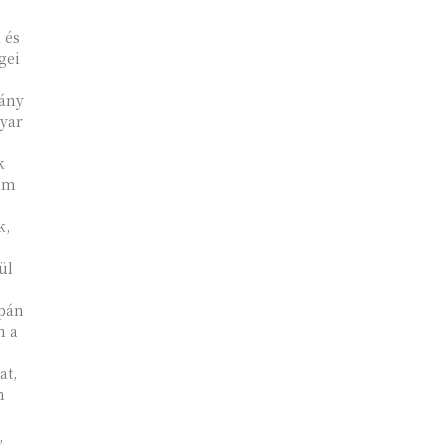
 és
gei
yar
n
k
nem
k,
ül
upán
m a
m
,