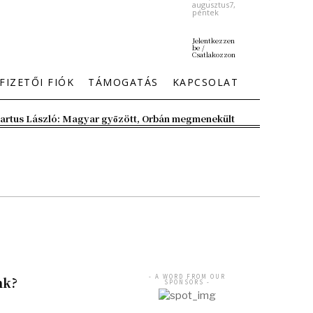
augusztus7,
péntek
Jelentkezzen
be /
Csatlakozzon
FIZETŐI FIÓK
TÁMOGATÁS
KAPCSOLAT
artus László: Magyar győzött, Orbán megmenekült
- A WORD FROM OUR
nk?
SPONSORS -