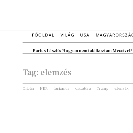
FŐOLDAL
VILÁG
USA
MAGYARORSZÁ
Bartus László: Hogyan nem találkoztam Messivel?
Tag:
elemzés
Orbán
NER
fasizmus
diktatúra
Trump
ellenzék