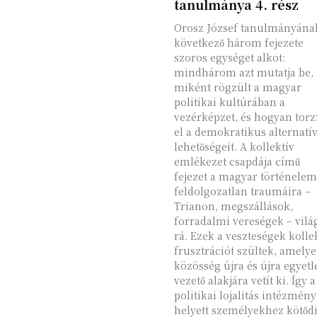
tanulmánya 4. rész
Orosz József tanulmányána
következő három fejezete
szoros egységet alkot:
mindhárom azt mutatja be,
miként rögzült a magyar
politikai kultúrában a
vezérképzet, és hogyan torzí
el a demokratikus alternatí
lehetőségeit. A kollektív
emlékezet csapdája című
fejezet a magyar történelem
feldolgozatlan traumáira –
Trianon, megszállások,
forradalmi vereségek – világ
rá. Ezek a veszteségek kolle
frusztrációt szültek, amelye
közösség újra és újra egyetl
vezető alakjára vetít ki. Így a
politikai lojalitás intézmén
helyett személyekhez kötődi