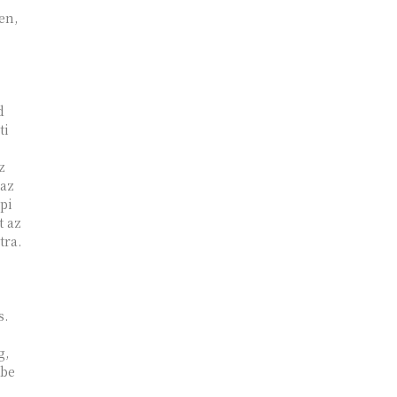
en,
d
ti
z
 az
pi
t az
tra.
s.
g,
 be