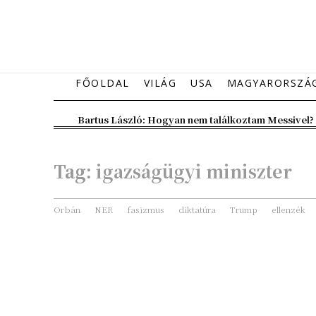
FŐOLDAL
VILÁG
USA
MAGYARORSZÁ
Bartus László: Hogyan nem találkoztam Messivel?
Tag:
igazságügyi miniszter
Orbán
NER
fasizmus
diktatúra
Trump
ellenzék