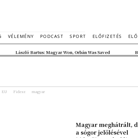
G
VÉLEMÉNY
PODCAST
SPORT
ELŐFIZETÉS
ELŐ
László Bartus: Magyar Won, Orbán Was Saved
B
EU
Fidesz
magyar
Magyar meghátrált, d
a sógor jelölésével