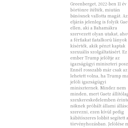
Greenberget, 2022-ben 11 év
börtönre ítélték, miután
bűnösnek vallotta magát. Az
eljárás jelenleg is folyik Gae
ellen, aki a Bahamákra
szervezett olyan utakat, aho
a férfiakat fiatalkorú lányok
kísérték, akik pénzt kaptak
szexuális szolgáltatásért. Ez
ember Trump jelöltje az
igazságügyi miniszteri posz
Ennél rosszabb már csak az
lehetett volna, ha Trump m
jelöli igazságügyi
miniszternek. Mindez nem
minden, mert Gaetz állítóla
szexkereskedelemben érinte
nőknek próbált állami állás
szerezni, ezen kívül pedig
kábítószeres lobbit segített 
törvényhozásban. Jelölése 