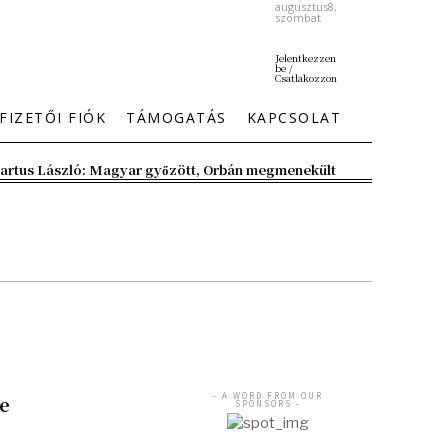
augusztus8,
szombat
Jelentkezzen
be /
Csatlakozzon
FIZETŐI FIÓK
TÁMOGATÁS
KAPCSOLAT
artus László: Magyar győzött, Orbán megmenekült
- A WORD FROM OUR
e
SPONSORS -