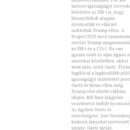
tartozó igazságügyi szervek
beleértve az FBI-t is, hogy
bizonyítékok alapján
nyomoztak és eljárást
indítottak Trump ellen. A
Project 2025 nevű menetren
szerint Trump megsemmisí
az FBI-t és a CIA-t. Ha van
igazán sötét és aljas figura a
amerikai közéletben, akkor
nem más, mint Gaetz. Trum
logikával a legkiválóbb jelöl
igazságügyi miniszteri posz
Gaetz és társai ellen még
Trump első elnöki ciklusa
idején, Bill Barr főügyész
vezetésével indult nyomozá
Az ügyben Gaetz és
szövetségese, Joel Greenber
kiskorú lányokat szervezett
szexre. Gaetz társát,