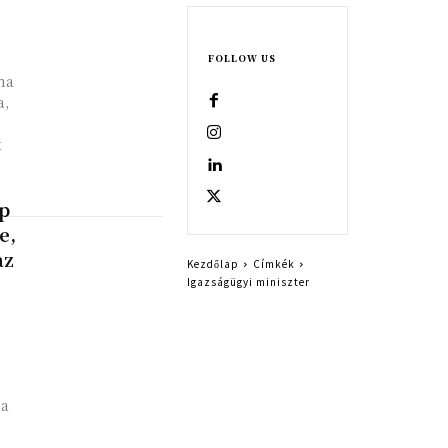
FOLLOW US
na
a,
k
mp
e,
az
Kezdőlap
Címkék
Igazságügyi miniszter
ja