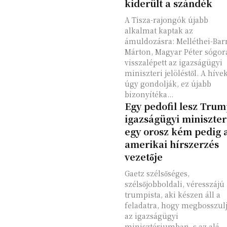
kiderült a szándék
A Tisza-rajongók újabb
alkalmat kaptak az
ámuldozásra: Melléthei-Bar
Márton, Magyar Péter sógor
visszalépett az igazságügyi
miniszteri jelöléstől. A híve
úgy gondolják, ez újabb
bizonyítéka...
Egy pedofil lesz Tru
igazságügyi miniszter
egy orosz kém pedig 
amerikai hírszerzés
vezetője
Gaetz szélsőséges,
szélsőjobboldali, véresszájú
trumpista, aki készen áll a
feladatra, hogy megbosszul
az igazságügyi
minisztériumban, s az alá