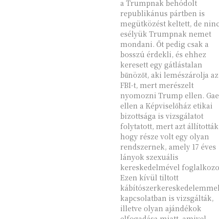
a Trumpnak behódolt
republikánus pártben is
megütközést keltett, de nin
esélyük Trumpnak nemet
mondani. Őt pedig csak a
bosszú érdekli, és ehhez
keresett egy gátlástalan
bűnözőt, aki lemészárolja az
FBI-t, mert merészelt
nyomozni Trump ellen. Gaetz
ellen a Képviselőház etikai
bizottsága is vizsgálatot
folytatott, mert azt állították
hogy része volt egy olyan
rendszernek, amely 17 éves
lányok szexuális
kereskedelmével foglalkozo
Ezen kívül tiltott
kábítószerkereskedelemme
kapcsolatban is vizsgálták,
illetve olyan ajándékok
elfogadása miatt, amivel