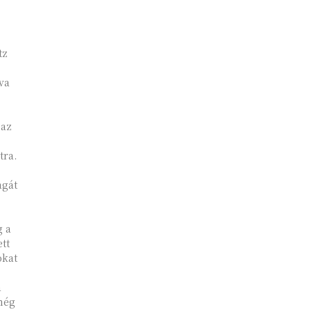
tz
va
 az
tra.
agát
g a
tt
okat
a
még