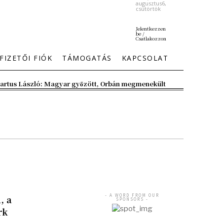
augusztus6,
csütörtök
Jelentkezzen
be /
Csatlakozzon
FIZETŐI FIÓK
TÁMOGATÁS
KAPCSOLAT
artus László: Magyar győzött, Orbán megmenekült
- A WORD FROM OUR
, a
SPONSORS -
rk