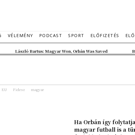
G
VÉLEMÉNY
PODCAST
SPORT
ELŐFIZETÉS
ELŐ
László Bartus: Magyar Won, Orbán Was Saved
B
EU
Fidesz
magyar
Ha Orbán így folytatja
magyar futball is a tü