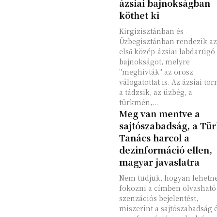
ázsiai bajnokságban
köthet ki
Kirgizisztánban és
Üzbegisztánban rendezik az
első közép-ázsiai labdarúgó
bajnokságot, melyre
"meghívták" az orosz
válogatottat is. Az ázsiai to
a tádzsik, az üzbég, a
türkmén,...
Meg van mentve a
sajtószabadság, a Tü
Tanács harcol a
dezinformáció ellen,
magyar javaslatra
Nem tudjuk, hogyan lehetn
fokozni a címben olvasható
szenzációs bejelentést,
miszerint a sajtószabadság 