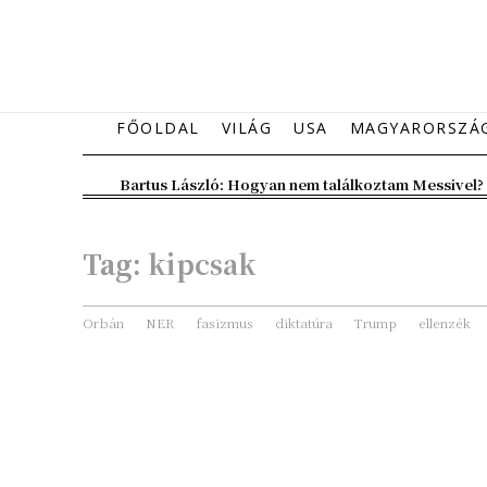
FŐOLDAL
VILÁG
USA
MAGYARORSZÁ
Bartus László: Hogyan nem találkoztam Messivel?
Tag:
kipcsak
Orbán
NER
fasizmus
diktatúra
Trump
ellenzék