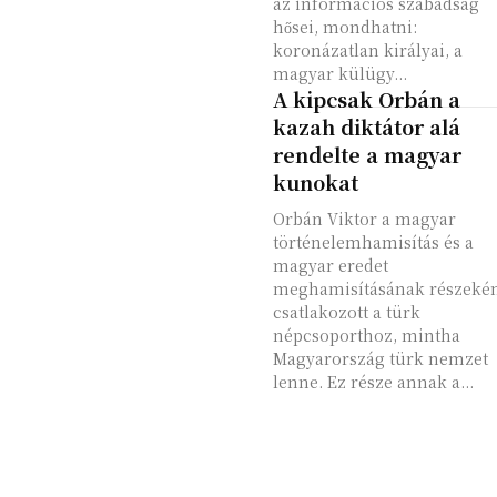
az információs szabadság
hősei, mondhatni:
koronázatlan királyai, a
magyar külügy...
A kipcsak Orbán a
kazah diktátor alá
rendelte a magyar
kunokat
Orbán Viktor a magyar
történelemhamisítás és a
magyar eredet
meghamisításának részeké
csatlakozott a türk
népcsoporthoz, mintha
Magyarország türk nemzet
lenne. Ez része annak a...