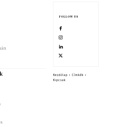
FOLLOW US
rnán
rk
Kezdőlap
Címkék
Kipcsak
e
és