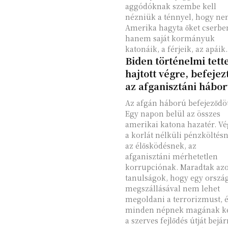
aggódóknak szembe kell
nézniük a ténnyel, hogy n
Amerika hagyta őket cserbe
hanem saját kormányuk
katonáik, a férjeik, az apáik.
Biden történelmi tett
hajtott végre, befejez
az afganisztáni hábor
Az afgán háború befejeződöt
Egy napon belül az összes
amerikai katona hazatér. V
a korlát nélküli pénzköltés
az élősködésnek, az
afganisztáni mérhetetlen
korrupciónak. Maradtak azo
tanulságok, hogy egy orszá
megszállásával nem lehet
megoldani a terrorizmust, 
minden népnek magának ke
a szerves fejlődés útját bejár