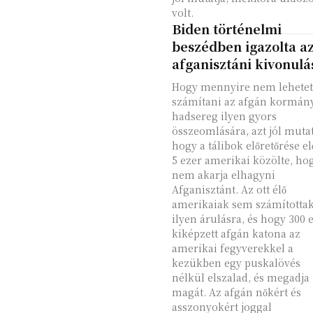
volt.
Biden történelmi
beszédben igazolta a
afganisztáni kivonulá
Hogy mennyire nem lehetet
számítani az afgán kormány
hadsereg ilyen gyors
összeomlására, azt jól mutat
hogy a tálibok előretőrése el
5 ezer amerikai közölte, ho
nem akarja elhagyni
Afganisztánt. Az ott élő
amerikaiak sem számította
ilyen árulásra, és hogy 300 
kiképzett afgán katona az
amerikai fegyverekkel a
kezükben egy puskalövés
nélkül elszalad, és megadja
magát. Az afgán nőkért és
asszonyokért joggal