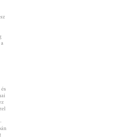
ész
g
z
 és
nai
ez
zel
bán
t