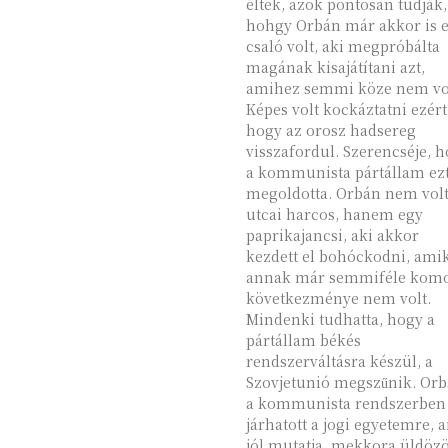
éltek, azok pontosan tudják,
hohgy Orbán már akkor is 
csaló volt, aki megpróbálta
magának kisajátítani azt,
amihez semmi köze nem vol
Képes volt kockáztatni ezért
hogy az orosz hadsereg
visszafordul. Szerencséje, 
a kommunista pártállam ezt
megoldotta. Orbán nem volt
utcai harcos, hanem egy
paprikajancsi, aki akkor
kezdett el bohóckodni, ami
annak már semmiféle kom
következménye nem volt.
Mindenki tudhatta, hogy a
pártállam békés
rendszerváltásra készül, a
Szovjetunió megszűnik. Or
a kommunista rendszerben
járhatott a jogi egyetemre, 
jól mutatja, mekkora üldözö