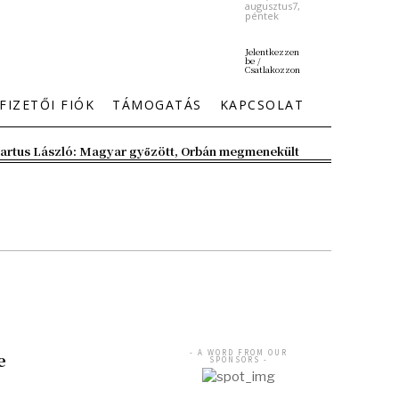
augusztus7,
péntek
Jelentkezzen
be /
Csatlakozzon
FIZETŐI FIÓK
TÁMOGATÁS
KAPCSOLAT
artus László: Magyar győzött, Orbán megmenekült
- A WORD FROM OUR
e
SPONSORS -