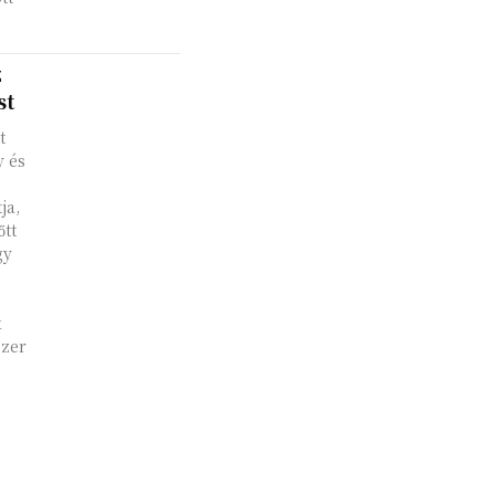
z
st
t
 és
ja,
őtt
gy
k
ezer