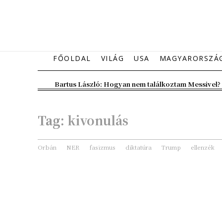
FŐOLDAL
VILÁG
USA
MAGYARORSZÁ
Bartus László: Hogyan nem találkoztam Messivel?
Tag:
kivonulás
Orbán
NER
fasizmus
diktatúra
Trump
ellenzék