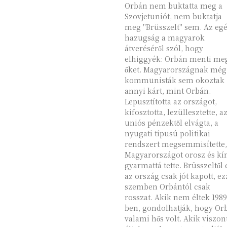
Orbán nem buktatta meg a
Szovjetuniót, nem buktatja
meg "Brüsszelt" sem. Az eg
hazugság a magyarok
átveréséről szól, hogy
elhiggyék: Orbán menti me
őket. Magyarországnak még a
kommunisták sem okoztak
annyi kárt, mint Orbán.
Lepusztította az országot,
kifosztotta, lezüllesztette, a
uniós pénzektől elvágta, a
nyugati típusú politikai
rendszert megsemmisítette,
Magyarországot orosz és kí
gyarmattá tette. Brüsszeltől 
az ország csak jót kapott, ez
szemben Orbántól csak
rosszat. Akik nem éltek 1989-
ben, gondolhatják, hogy Or
valami hős volt. Akik viszon