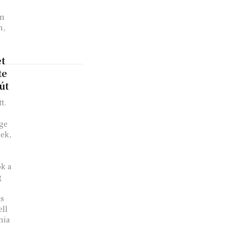
em
n,
et
te
út
t.
ége
nek,
k a
g
és
ll
nia