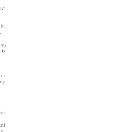
egy
t.
,
hogy
 is
kor
oly
bán
ami
tt