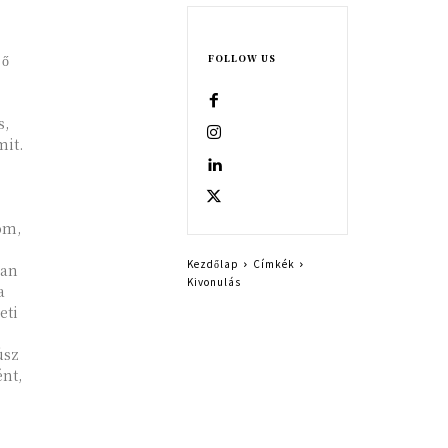
 ő
FOLLOW US
s,
it.
om,
Kezdőlap
Címkék
nan
Kivonulás
a
úsz
nt,