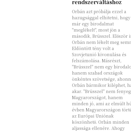
rendszerváltáshoz
Orbán azt próbálja ezzel a
hazugsággal elhitetni, hogy
már egy birodalmat
"meglékelt", most jön a
második, Brüsszel. Először i
Orbán nem lékelt meg semm
Eldöntött tény volt a
Szovjetunió kivonulása és
felszámolása. Másrészt,
"Brüsszel" nem egy birodal
hanem szabad országok
önkéntes szövetsége, ahon
Orbán bármikor kiléphet, h
akar. "Brüsszel" nem fenyegeti
Magyarországot, hanem
minden jó, ami az elmúlt h
évben Magyarországon törté
az Európai Uniónak
köszönhető. Orbán minden
aljassága ellenére. Ahogy