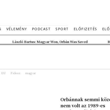
G
VÉLEMÉNY
PODCAST
SPORT
ELŐFIZETÉS
ELŐ
László Bartus: Magyar Won, Orbán Was Saved
B
EU
Fidesz
magyar
Orbánnak semmi köz
nem volt az 1989-es