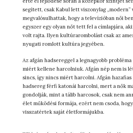
érte el fejlődése során a középkor szintjét s
segített, csak Kabul lett viszonylag „modern”
megvalósulhattak, hogy a televízióban női b
egyszer egy olyan nőt tett fel a címlapjára, a
volt rajta. Ilyen kultúrarombolást csak az am
nyugati romlott kultúra jegyében.
Az afgán hadsereggel a legnagyobb probléma a
miért kellene harcolniuk. Afgán nép nem is lé
sincs, így nincs miért harcolni. Afgán hazafia
hadsereg férfi katonái harcolni, mert a nők 
gondolják, mint a tálib harcosok, csak nem an
élet működési formája, ezért nem csoda, hogy
visszatértek saját életformájukba.