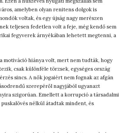
em. Ezen a húszéves nyugati megszállás sem
 város, amelyben olyan renitens dolgok is
emondók voltak, és egy újság nagy merészen
kinek teljesen fedetlen volt a feje, még kendő sem
erikai fegyverek árnyékában lehetett megtenni, a
 motiváció hiánya volt, mert nem tudták, hogy
tezik, csak különféle törzsek, egységes ország
s érzés sincs. A nők jogaiért nem fognak az afgán
másodrendű szerepéről nagyjából ugyanazt
nyira szigorúan. Emellett a korrupció a társadalmi
 puskalövés nélkül átadtak mindent, és