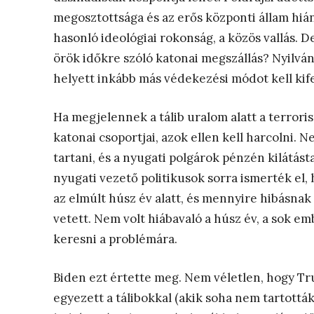
megosztottsága és az erős központi állam hián
hasonló ideológiai rokonság, a közös vallás.
örök időkre szóló katonai megszállás? Nyilvá
helyett inkább más védekezési módot kell kife
Ha megjelennek a tálib uralom alatt a terroris
katonai csoportjai, azok ellen kell harcolni. 
tartani, és a nyugati polgárok pénzén kilátást
nyugati vezető politikusok sorra ismerték el,
az elmúlt húsz év alatt, és mennyire hibásnak
vetett. Nem volt hiábavaló a húsz év, a sok em
keresni a problémára.
Biden ezt értette meg. Nem véletlen, hogy Tru
egyezett a tálibokkal (akik soha nem tartották