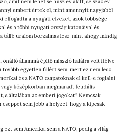
ó, amit nem lehet se húsz év alatt, se száz év
 annyi embert értek el, mint amennyit nagyjából
ki elfogadta a nyugati elveket, azok többsége
 és a többi nyugati ország katonáival és
 a tálib uralom borzalmas lesz, mint ahogy mindig
önálló állammá építő misszió halálra volt ítélve
i tovább egyetlen fillért sem, mert ez nem lesz
merikai és a NATO csapatoknak el kell-e foglalni
lő, vagy középkorban megmaradt feudális
it, s általában az emberi jogokat? Nemcsak
 cseppet sem jobb a helyzet, hogy a kipcsak
eg ezt sem Amerika, sem a NATO, pedig a világ