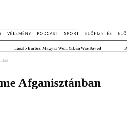
G
VÉLEMÉNY
PODCAST
SPORT
ELŐFIZETÉS
ELŐ
László Bartus: Magyar Won, Orbán Was Saved
B
adni?
elme Afganisztánban