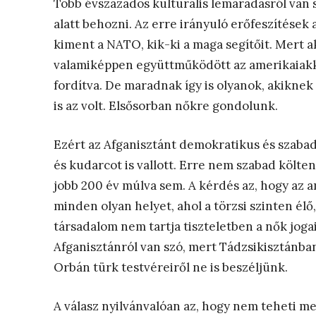
Több évszázados kulturális lemaradásról van sz
alatt behozni. Az erre irányuló erőfeszítések
kiment a NATO, kik-ki a maga segítőit. Mert a
valamiképpen együttműködött az amerikaiakkal
fordítva. De maradnak így is olyanok, akiknek
is az volt. Elsősorban nőkre gondolunk.
Ezért az Afganisztánt demokratikus és szabad, 
és kudarcot is vallott. Erre nem szabad költen
jobb 200 év múlva sem. A kérdés az, hogy az a
minden olyan helyet, ahol a törzsi szinten é
társadalom nem tartja tiszteletben a nők joga
Afganisztánról van szó, mert Tádzsikisztánban
Orbán türk testvéreiről ne is beszéljünk.
A válasz nyilvánvalóan az, hogy nem teheti m