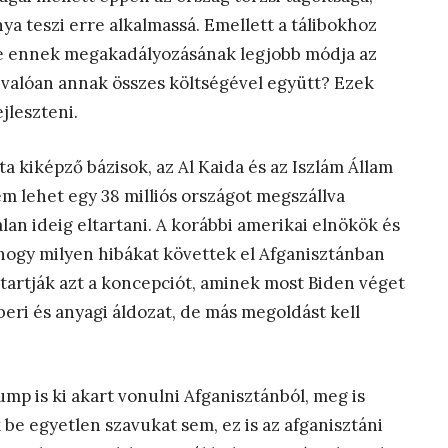
ya teszi erre alkalmassá. Emellett a tálibokhoz
 De ennek megakadályozásának legjobb módja az
nvalóan annak összes költségével együtt? Ezek
jleszteni.
ta kiképző bázisok, az Al Kaida és az Iszlám Állam
Nem lehet egy 38 milliós országot megszállva
alan ideig eltartani. A korábbi amerikai elnökök és
 hogy milyen hibákat követtek el Afganisztánban
 tartják azt a koncepciót, aminek most Biden véget
beri és anyagi áldozat, de más megoldást kell
mp is ki akart vonulni Afganisztánból, meg is
 be egyetlen szavukat sem, ez is az afganisztáni