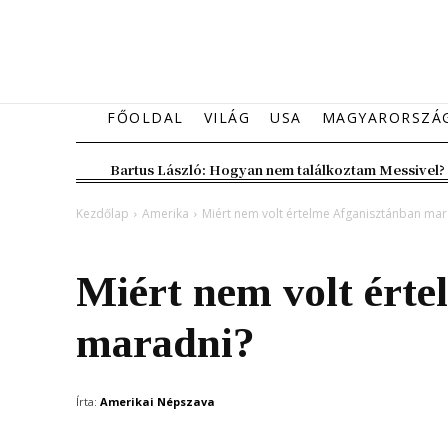
FŐOLDAL
VILÁG
USA
MAGYARORSZÁ
Bartus László: Hogyan nem találkoztam Messivel?
Kezdőlap
Amerika
Miért nem volt értelme Afganisztánban mar
Amerika
Miért nem volt ért
maradni?
Írta:
Amerikai Népszava