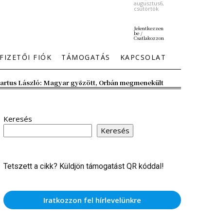
augusztus6,
csütörtök
Jelentkezzen
be /
Csatlakozzon
FIZETŐI FIÓK
TÁMOGATÁS
KAPCSOLAT
artus László: Magyar győzött, Orbán megmenekült
Keresés
Keresés
Tetszett a cikk? Küldjön támogatást QR kóddal!
Iratkozzon fel hírlevelünkre