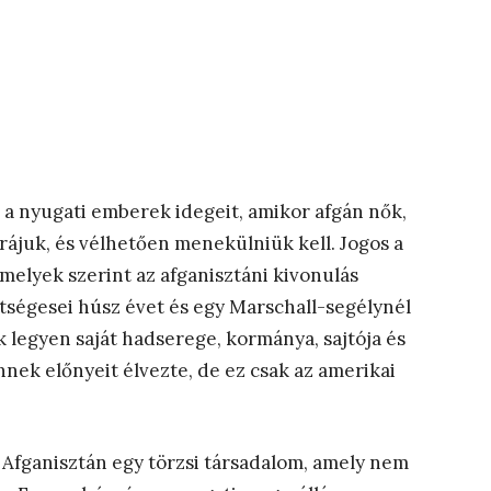
k a nyugati emberek idegeit, amikor afgán nők,
rájuk, és vélhetően menekülniük kell. Jogos a
 melyek szerint az afganisztáni kivonulás
etségesei húsz évet és egy Marschall-segélynél
 legyen saját hadserege, kormánya, sajtója és
nek előnyeit élvezte, de ez csak az amerikai
a Afganisztán egy törzsi társadalom, amely nem