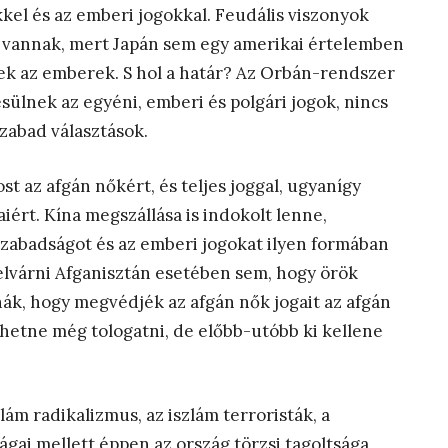
el és az emberi jogokkal. Feudális viszonyok
 vannak, mert Japán sem egy amerikai értelemben
ek az emberek. S hol a határ? Az Orbán-rendszer
sülnek az egyéni, emberi és polgári jogok, nincs
szabad választások.
t az afgán nőkért, és teljes joggal, ugyanígy
iért. Kína megszállása is indokolt lenne,
szabadságot és az emberi jogokat ilyen formában
 elvárni Afganisztán esetében sem, hogy örök
nák, hogy megvédjék az afgán nők jogait az afgán
Lehetne még tologatni, de előbb-utóbb ki kellene
lám radikalizmus, az iszlám terroristák, a
ágai mellett éppen az ország törzsi tagoltsága,