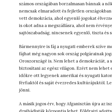
számos országában borzalmasan bánnak a nőkk
nemcsak elmaradott és fejletlen országokban
vett demokrácia, ahol egyenlő jogokat élvezn
is okot adna a megszállásra, ahol nem érvénye
sajtószabadság, nincsenek egyenlő, tiszta és 
Bármennyire is fáj a nyugati emberek szíve mos
fájhat még nagyon sok ország polgárainak joga
Oroszországé is. Nem lehet a demokráciát, a 
biztosítani az egész világon. Ezért nem lehet
időkre ott legyenek amerikai és nyugati kato
férfiaktól és saját évezredes kultúrájuktól. 
jönni.
A másik jogos érv, hogy Afganisztán újra az isz
dzsihádisták központja lehet. Földrajzi adotts