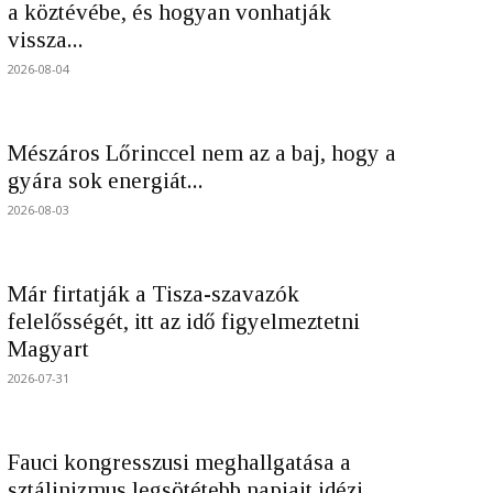
a köztévébe, és hogyan vonhatják
vissza...
2026-08-04
Mészáros Lőrinccel nem az a baj, hogy a
gyára sok energiát...
2026-08-03
Már firtatják a Tisza-szavazók
felelősségét, itt az idő figyelmeztetni
Magyart
2026-07-31
Fauci kongresszusi meghallgatása a
sztálinizmus legsötétebb napjait idézi