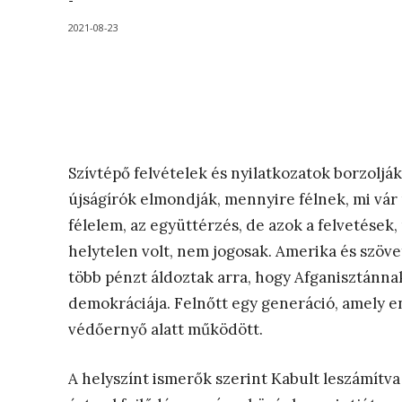
-
2021-08-23
Szívtépő felvételek és nyilatkozatok borzoljá
újságírók elmondják, mennyire félnek, mi vár 
félelem, az együttérzés, de azok a felvetések,
helytelen volt, nem jogosak. Amerika és szöv
több pénzt áldoztak arra, hogy Afganisztánnak
demokráciája. Felnőtt egy generáció, amely en
védőernyő alatt működött.
A helyszínt ismerők szerint Kabult leszámítv