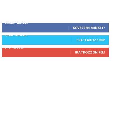
25,000
Követő
KÖVESSEN MINKET!
1,000
Követő
CSATLAKOZZON!
340
Követő
IRATKOZZON FEL!