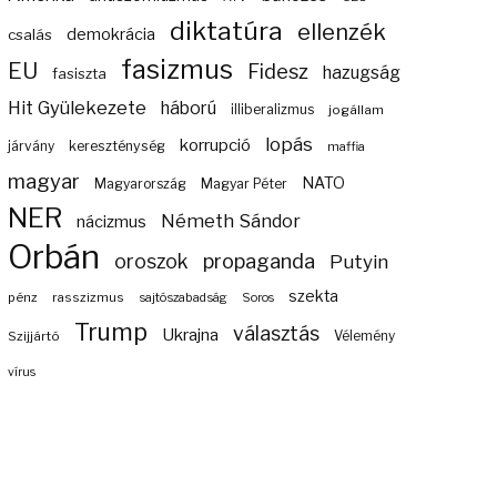
diktatúra
ellenzék
demokrácia
csalás
fasizmus
EU
Fidesz
hazugság
fasiszta
Hit Gyülekezete
háború
illiberalizmus
jogállam
lopás
korrupció
járvány
kereszténység
maffia
magyar
NATO
Magyarország
Magyar Péter
NER
Németh Sándor
nácizmus
Orbán
propaganda
oroszok
Putyin
szekta
pénz
rasszizmus
sajtószabadság
Soros
Trump
választás
Ukrajna
Szijjártó
Vélemény
vírus