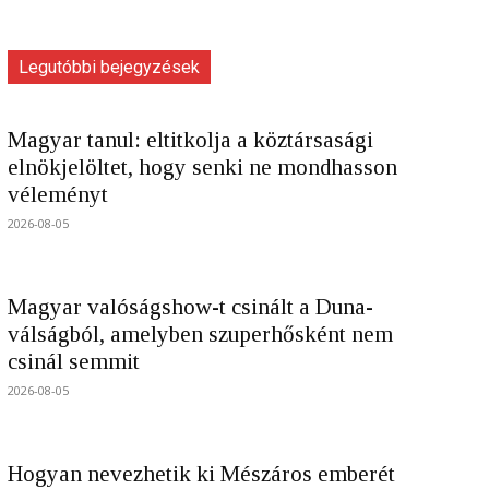
Legutóbbi bejegyzések
Magyar tanul: eltitkolja a köztársasági
elnökjelöltet, hogy senki ne mondhasson
véleményt
2026-08-05
Magyar valóságshow-t csinált a Duna-
válságból, amelyben szuperhősként nem
csinál semmit
2026-08-05
Hogyan nevezhetik ki Mészáros emberét