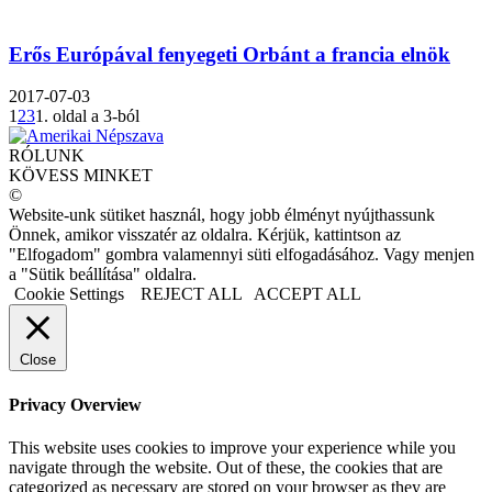
Erős Európával fenyegeti Orbánt a francia elnök
2017-07-03
1
2
3
1. oldal a 3-ból
RÓLUNK
KÖVESS MINKET
©
Website-unk sütiket használ, hogy jobb élményt nyújthassunk
Önnek, amikor visszatér az oldalra. Kérjük, kattintson az
"Elfogadom" gombra valamennyi süti elfogadásához. Vagy menjen
a "Sütik beállítása" oldalra.
Cookie Settings
REJECT ALL
ACCEPT ALL
Close
Privacy Overview
This website uses cookies to improve your experience while you
navigate through the website. Out of these, the cookies that are
categorized as necessary are stored on your browser as they are