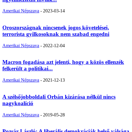
Amerikai Népszava
-
2023-03-14
Oroszországnak nincsenek jogos követelései,
terrorista gyilkosoknak nem szabad engedni
Amerikai Népszava
-
2022-12-04
Macron fogadása azt jelenti, hogy a közös ellenzék
felkerült a politikai...
Amerikai Népszava
-
2021-12-13
A szélsőjobboldali Orbán kizárása nélkül nincs
nagykoalíció
Amerikai Népszava
-
2019-05-28
Pozsár László: A liberális demokráciák belső válsága