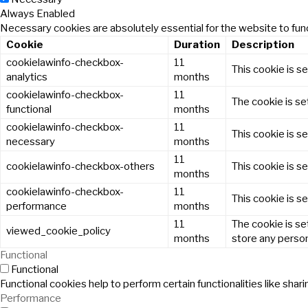
Always Enabled
Necessary cookies are absolutely essential for the website to func
Cookie
Duration
Description
cookielawinfo-checkbox-
11
This cookie is s
analytics
months
cookielawinfo-checkbox-
11
The cookie is se
functional
months
cookielawinfo-checkbox-
11
This cookie is s
necessary
months
11
cookielawinfo-checkbox-others
This cookie is s
months
cookielawinfo-checkbox-
11
This cookie is s
performance
months
11
The cookie is se
viewed_cookie_policy
months
store any person
Functional
Functional
Functional cookies help to perform certain functionalities like sha
Performance