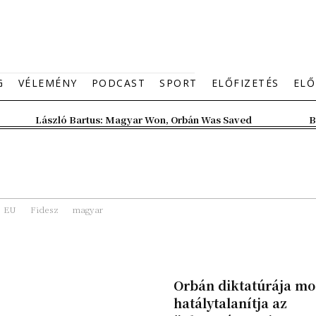
G
VÉLEMÉNY
PODCAST
SPORT
ELŐFIZETÉS
ELŐ
László Bartus: Magyar Won, Orbán Was Saved
B
EU
Fidesz
magyar
Orbán diktatúrája mo
hatálytalanítja az