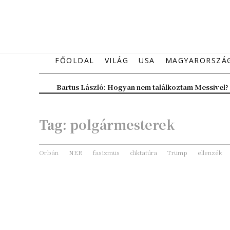
FŐOLDAL
VILÁG
USA
MAGYARORSZÁ
Bartus László: Hogyan nem találkoztam Messivel?
Tag:
polgármesterek
Orbán
NER
fasizmus
diktatúra
Trump
ellenzék