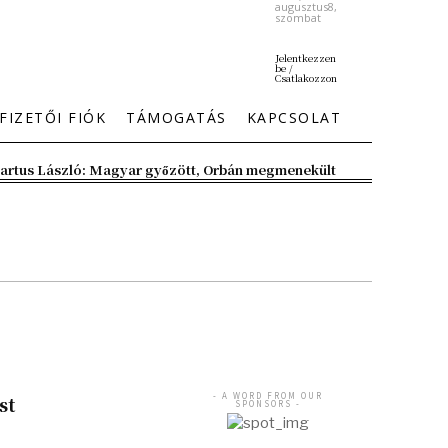
augusztus8,
szombat
Jelentkezzen
be /
Csatlakozzon
FIZETŐI FIÓK
TÁMOGATÁS
KAPCSOLAT
artus László: Magyar győzött, Orbán megmenekült
- A WORD FROM OUR
st
SPONSORS -