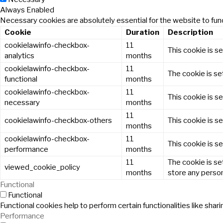
Always Enabled
Necessary cookies are absolutely essential for the website to func
Cookie
Duration
Description
cookielawinfo-checkbox-
11
This cookie is s
analytics
months
cookielawinfo-checkbox-
11
The cookie is se
functional
months
cookielawinfo-checkbox-
11
This cookie is s
necessary
months
11
cookielawinfo-checkbox-others
This cookie is s
months
cookielawinfo-checkbox-
11
This cookie is s
performance
months
11
The cookie is se
viewed_cookie_policy
months
store any person
Functional
Functional
Functional cookies help to perform certain functionalities like sha
Performance