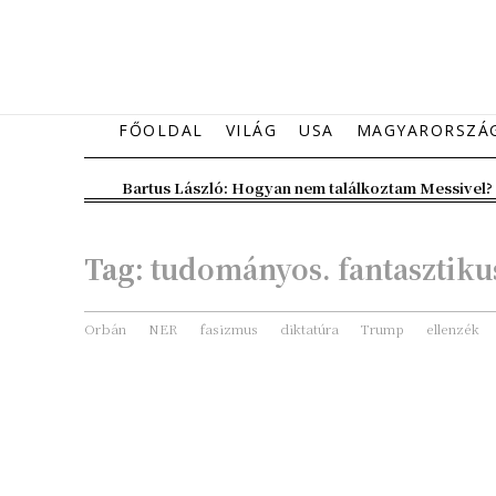
FŐOLDAL
VILÁG
USA
MAGYARORSZÁ
Bartus László: Hogyan nem találkoztam Messivel?
Tag:
tudományos. fantasztiku
Orbán
NER
fasizmus
diktatúra
Trump
ellenzék