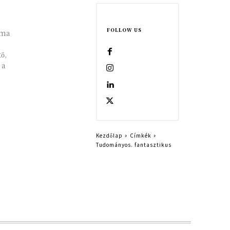
FOLLOW US
 ma
ő,
 a
Kezdőlap
Címkék
Tudományos. fantasztikus