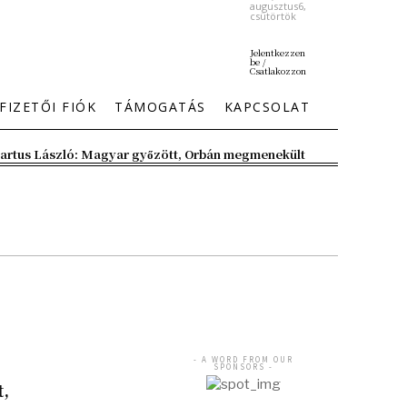
augusztus6,
csütörtök
Jelentkezzen
be /
Csatlakozzon
FIZETŐI FIÓK
TÁMOGATÁS
KAPCSOLAT
artus László: Magyar győzött, Orbán megmenekült
- A WORD FROM OUR
SPONSORS -
t,