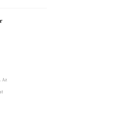
r
. Az
nt