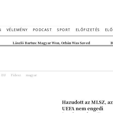
G
VÉLEMÉNY
PODCAST
SPORT
ELŐFIZETÉS
ELŐ
László Bartus: Magyar Won, Orbán Was Saved
B
EU
Fidesz
magyar
Hazudott az MLSZ, az
UEFA nem engedi