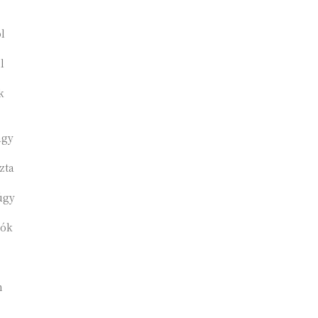
l
l
k
agy
zta
úgy
dók
m