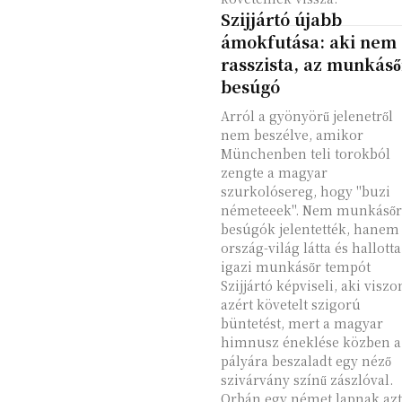
Szijjártó újabb
ámokfutása: aki nem
rasszista, az munkáső
besúgó
Arról a gyönyörű jelenetről
nem beszélve, amikor
Münchenben teli torokból
zengte a magyar
szurkolósereg, hogy "buzi
németeeek". Nem munkásőr
besúgók jelentették, hanem
ország-világ látta és hallotta
igazi munkásőr tempót
Szijjártó képviseli, aki viszo
azért követelt szigorú
büntetést, mert a magyar
himnusz éneklése közben a
pályára beszaladt egy néző
szivárvány színű zászlóval.
Orbán egy német lapnak azt