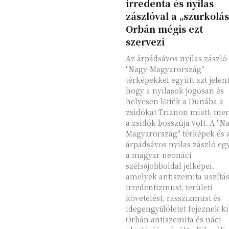
irredenta és nyilas
zászlóval a „szurkolás
Orbán mégis ezt
szervezi
Az árpádsávos nyilas zászló
"Nagy-Magyarország"
térképekkel együtt azt jelent
hogy a nyilasok jogosan és
helyesen lőtték a Dunába a
zsidókat Trianon miatt, mer
a zsidók bosszúja volt. A "N
Magyarország" térképek és 
árpádsávos nyilas zászló eg
a magyar neonáci
szélsőjobboldal jelképei,
amelyek antiszemita uszítás
irredentizmust, területi
követelést, rasszizmust és
idegengyűlöletet fejeznek ki
Orbán antiszemita és náci