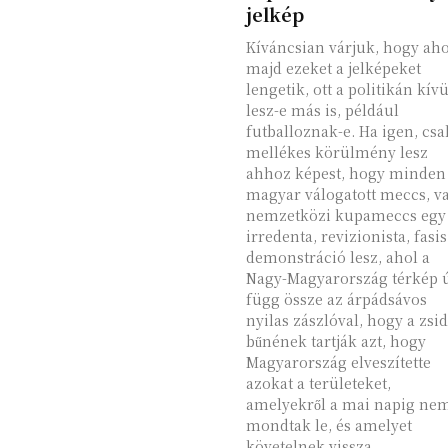
jelkép
Kíváncsian várjuk, hogy aho
majd ezeket a jelképeket
lengetik, ott a politikán kívü
lesz-e más is, például
futballoznak-e. Ha igen, csa
mellékes körülmény lesz
ahhoz képest, hogy minden
magyar válogatott meccs, v
nemzetközi kupameccs egy
irredenta, revizionista, fasis
demonstráció lesz, ahol a
Nagy-Magyarország térkép 
függ össze az árpádsávos
nyilas zászlóval, hogy a zsi
bűnének tartják azt, hogy
Magyarország elveszítette
azokat a területeket,
amelyekről a mai napig ne
mondtak le, és amelyet
követelnek vissza.