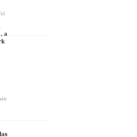
fel
.
, a
rk
rnán
las