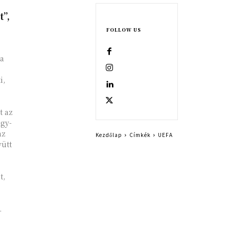
t”,
FOLLOW US
 a
i,
t az
agy-
az
Kezdőlap
Címkék
UEFA
yütt
t,
.