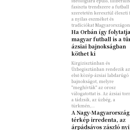
ideológiára épülő, illiberális
fasiszta trendszere a futball
szeretetén keresztül éleszti 
a nyilas eszméket és
tradíciókat Magyarországon
Ha Orbán így folytatja
magyar futball is a tü
ázsiai bajnokságban
köthet ki
Kirgizisztánban és
Üzbegisztánban rendezik az
első közép-ázsiai labdarúgó
bajnokságot, melyre
"meghívták" az orosz
válogatottat is. Az ázsiai to
a tádzsik, az üzbég, a
türkmén,...
A Nagy-Magyarország
térkép irredenta, az
árpádsávos zászló nyi