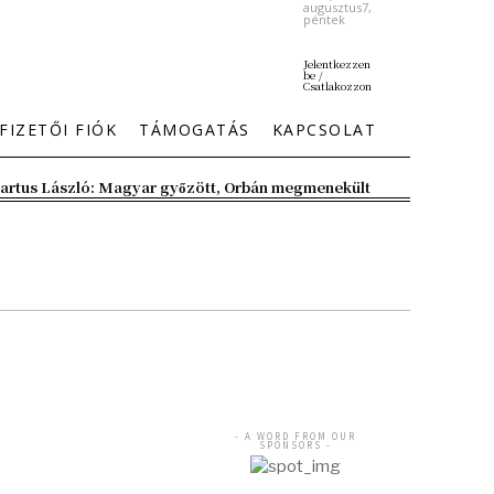
augusztus7,
péntek
Jelentkezzen
be /
Csatlakozzon
FIZETŐI FIÓK
TÁMOGATÁS
KAPCSOLAT
artus László: Magyar győzött, Orbán megmenekült
- A WORD FROM OUR
SPONSORS -