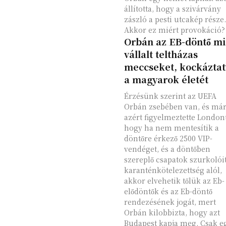
állította, hogy a szivárvány
zászló a pesti utcakép része.
Akkor ez miért provokáció?
Orbán az EB-döntő mi
vállalt teltházas
meccseket, kockáztat
a magyarok életét
Érzésünk szerint az UEFA
Orbán zsebében van, és má
azért figyelmeztette Londont
hogy ha nem mentesítik a
döntőre érkező 2500 VIP-
vendéget, és a döntőben
szereplő csapatok szurkolóit
karanténkötelezettség alól,
akkor elvehetik tőlük az Eb-
elődöntők és az Eb-döntő
rendezésének jogát, mert
Orbán kilobbizta, hogy azt
Budapest kapja meg. Csak e