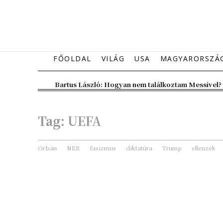
FŐOLDAL
VILÁG
USA
MAGYARORSZÁ
Bartus László: Hogyan nem találkoztam Messivel?
Tag:
UEFA
Orbán
NER
fasizmus
diktatúra
Trump
ellenzék