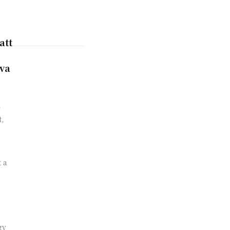
att
va
r
,
 a
gy