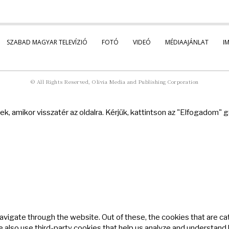
SZABAD MAGYAR TELEVÍZIÓ
FOTÓ
VIDEÓ
MÉDIAAJÁNLAT
I
© All Rights Reserved, Olivia Media and Publishing Corporation
k, amikor visszatér az oldalra. Kérjük, kattintson az "Elfogadom"
avigate through the website. Out of these, the cookies that are c
We also use third-party cookies that help us analyze and understand