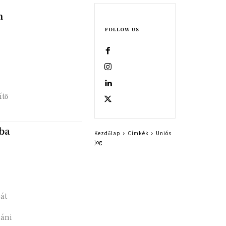
m
FOLLOW US
ítő
kba
Kezdőlap
Címkék
Uniós
jog
át
báni