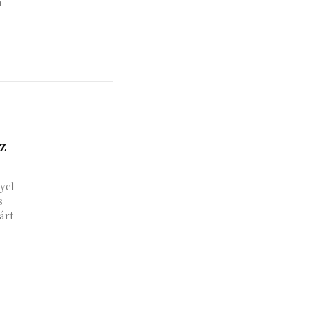
a
z
yel
s
árt