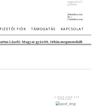
augusztus7,
péntek
Jelentkezzen
be /
Csatlakozzon
FIZETŐI FIÓK
TÁMOGATÁS
KAPCSOLAT
artus László: Magyar győzött, Orbán megmenekült
- A WORD FROM OUR
SPONSORS -