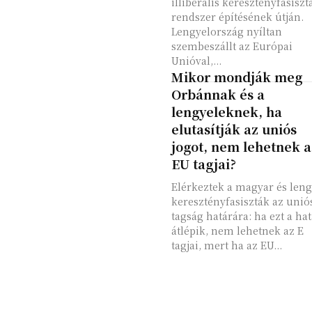
illiberális keresztényfasiszt
rendszer építésének útján.
Lengyelország nyíltan
szembeszállt az Európai
Unióval,...
Mikor mondják meg
Orbánnak és a
lengyeleknek, ha
elutasítják az uniós
jogot, nem lehetnek a
EU tagjai?
Elérkeztek a magyar és leng
keresztényfasiszták az unió
tagság határára: ha ezt a hat
átlépik, nem lehetnek az E
tagjai, mert ha az EU...