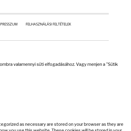
MPRESSZUM
FELHASZNÁLÁSI FELTÉTELEK
 gombra valamennyi süti elfogadásához. Vagy menjen a "Sütik
ategorized as necessary are stored on your browser as they are
 how you use this website. These cookies will be stored in your