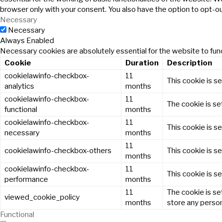
browser only with your consent. You also have the option to opt-o
Necessary
Necessary
Always Enabled
Necessary cookies are absolutely essential for the website to func
Cookie
Duration
Description
cookielawinfo-checkbox-
11
This cookie is s
analytics
months
cookielawinfo-checkbox-
11
The cookie is se
functional
months
cookielawinfo-checkbox-
11
This cookie is s
necessary
months
11
cookielawinfo-checkbox-others
This cookie is s
months
cookielawinfo-checkbox-
11
This cookie is s
performance
months
11
The cookie is se
viewed_cookie_policy
months
store any person
Functional