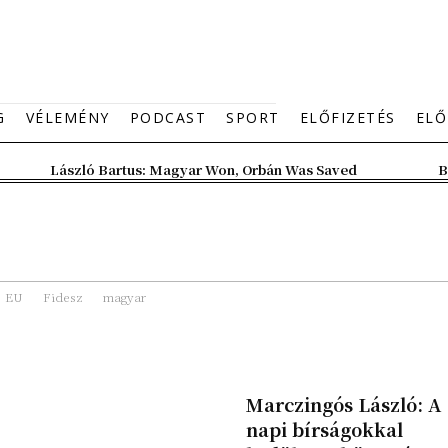
G
VÉLEMÉNY
PODCAST
SPORT
ELŐFIZETÉS
ELŐ
László Bartus: Magyar Won, Orbán Was Saved
B
EU
Fidesz
magyar
Marczingós László: A
napi bírságokkal