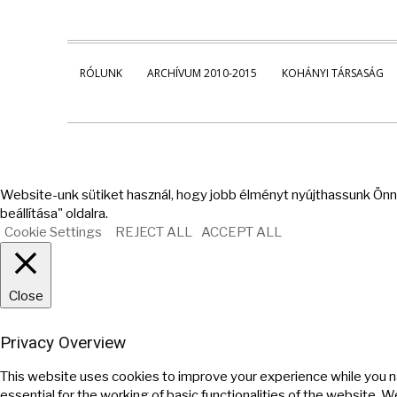
RÓLUNK
ARCHÍVUM 2010-2015
KOHÁNYI TÁRSASÁG
Website-unk sütiket használ, hogy jobb élményt nyújthassunk Önne
beállítása" oldalra.
Cookie Settings
REJECT ALL
ACCEPT ALL
Close
Privacy Overview
This website uses cookies to improve your experience while you n
essential for the working of basic functionalities of the website. 