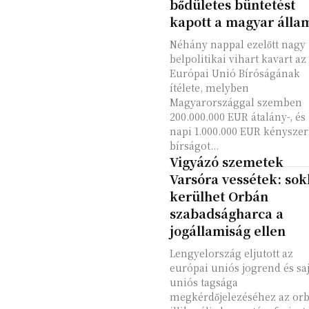
bődületes büntetést
kapott a magyar álla
Néhány nappal ezelőtt nagy
belpolitikai vihart kavart az
Európai Unió Bíróságának
ítélete, melyben
Magyarországgal szemben
200.000.000 EUR átalány-, és
napi 1.000.000 EUR kényszer
bírságot...
Vigyázó szemetek
Varsóra vessétek: so
kerülhet Orbán
szabadságharca a
jogállamiság ellen
Lengyelország eljutott az
európai uniós jogrend és saj
uniós tagsága
megkérdőjelezéséhez az or