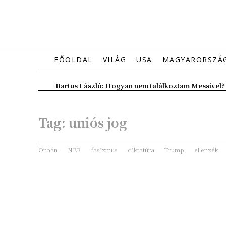
FŐOLDAL
VILÁG
USA
MAGYARORSZÁ
Bartus László: Hogyan nem találkoztam Messivel?
Tag:
uniós jog
Orbán
NER
fasizmus
diktatúra
Trump
ellenzék