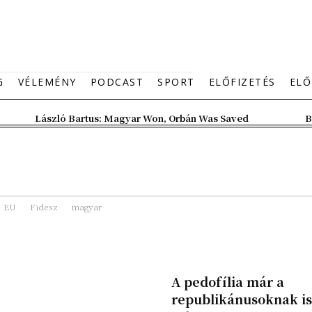
G
VÉLEMÉNY
PODCAST
SPORT
ELŐFIZETÉS
ELŐ
László Bartus: Magyar Won, Orbán Was Saved
B
EU
Fidesz
magyar
A pedofília már a
republikánusoknak is