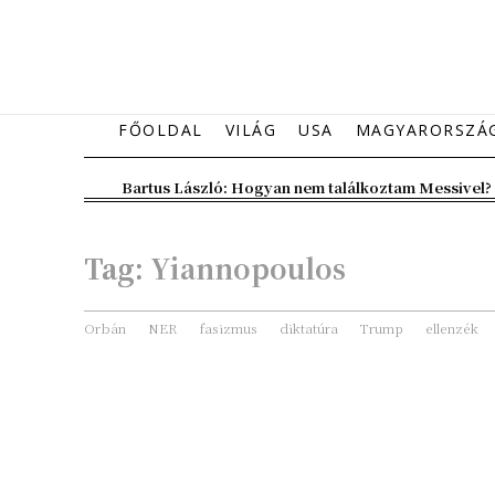
FŐOLDAL
VILÁG
USA
MAGYARORSZÁ
Bartus László: Hogyan nem találkoztam Messivel?
Tag:
Yiannopoulos
Orbán
NER
fasizmus
diktatúra
Trump
ellenzék