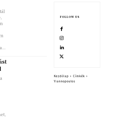
tál
,
FOLLOW US
em
em
...
ást
l
Kezdőlap
Címkék
ia
Yiannopoulos
et,