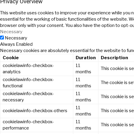
Privacy Overview
This website uses cookies to improve your experience while you n
essential for the working of basic functionalities of the website. 
browser only with your consent. You also have the option to opt-o
Necessary
Necessary
Always Enabled
Necessary cookies are absolutely essential for the website to func
Cookie
Duration
Description
cookielawinfo-checkbox-
11
This cookie is s
analytics
months
cookielawinfo-checkbox-
11
The cookie is se
functional
months
cookielawinfo-checkbox-
11
This cookie is s
necessary
months
11
cookielawinfo-checkbox-others
This cookie is s
months
cookielawinfo-checkbox-
11
This cookie is s
performance
months