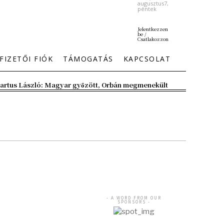
augusztus7,
péntek
Jelentkezzen
be /
Csatlakozzon
FIZETŐI FIÓK
TÁMOGATÁS
KAPCSOLAT
artus László: Magyar győzött, Orbán megmenekült
- A WORD FROM OUR
SPONSORS -