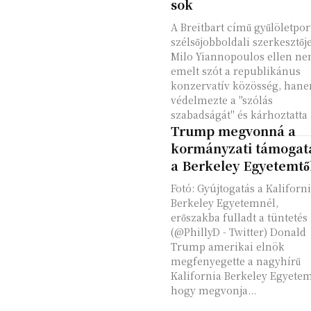
sok
A Breitbart című gyűlöletpor
szélsőjobboldali szerkesztője
Milo Yiannopoulos ellen n
emelt szót a republikánus
konzervatív közösség, han
védelmezte a "szólás
szabadságát" és kárhoztatta a
Trump megvonná a
kormányzati támogat
a Berkeley Egyetemtő
Fotó: Gyújtogatás a Kaliforn
Berkeley Egyetemnél,
erőszakba fulladt a tüntetés
(@PhillyD - Twitter) Donald
Trump amerikai elnök
megfenyegette a nagyhírű
Kalifornia Berkeley Egyetem
hogy megvonja...