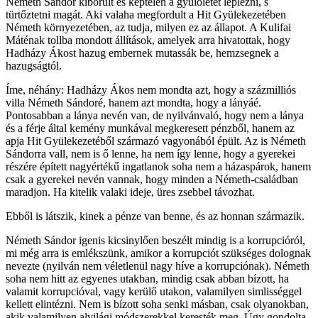
Németh Sándor kiborult és képtelen a gyűlöletét leplezni, s
türtőztetni magát. Aki valaha megfordult a Hit Gyülekezetében
Németh környezetében, az tudja, milyen ez az állapot. A Kulifai
Máténak tollba mondott állítások, amelyek arra hivatottak, hogy
Hadházy Ákost hazug embernek mutassák be, hemzsegnek a
hazugságtól.
Íme, néhány: Hadházy Ákos nem mondta azt, hogy a százmilliós
villa Németh Sándoré, hanem azt mondta, hogy a lányáé.
Pontosabban a lánya nevén van, de nyilvánvaló, hogy nem a lánya
és a férje által kemény munkával megkeresett pénzből, hanem az
apja Hit Gyülekezetéből származó vagyonából épült. Az is Németh
Sándorra vall, nem is ő lenne, ha nem így lenne, hogy a gyerekei
részére épített nagyértékű ingatlanok soha nem a házaspárok, hanem
csak a gyerekei nevén vannak, hogy minden a Németh-családban
maradjon. Ha kitelik valaki ideje, üres zsebbel távozhat.
Ebből is látszik, kinek a pénze van benne, és az honnan származik.
Németh Sándor igenis kicsinylően beszélt mindig is a korrupcióról,
mi még arra is emlékszünk, amikor a korrupciót szükséges dolognak
nevezte (nyilván nem véletlenül nagy híve a korrupciónak). Németh
soha nem hitt az egyenes utakban, mindig csak abban bízott, ha
valamit korrupcióval, vagy kerülő utakon, valamilyen simlisséggel
kellett elintézni. Nem is bízott soha senki másban, csak olyanokban,
akik valamilyen alvilági módszerekkel keresték meg. Úgy gondolta,