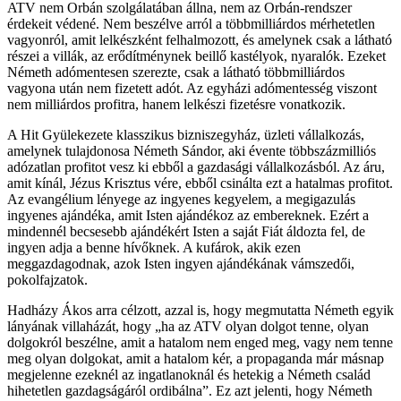
ATV nem Orbán szolgálatában állna, nem az Orbán-rendszer
érdekeit védené. Nem beszélve arról a többmilliárdos mérhetetlen
vagyonról, amit lelkészként felhalmozott, és amelynek csak a látható
részei a villák, az erődítménynek beillő kastélyok, nyaralók. Ezeket
Németh adómentesen szerezte, csak a látható többmilliárdos
vagyona után nem fizetett adót. Az egyházi adómentesség viszont
nem milliárdos profitra, hanem lelkészi fizetésre vonatkozik.
A Hit Gyülekezete klasszikus bizniszegyház, üzleti vállalkozás,
amelynek tulajdonosa Németh Sándor, aki évente többszázmilliós
adózatlan profitot vesz ki ebből a gazdasági vállalkozásból. Az áru,
amit kínál, Jézus Krisztus vére, ebből csinálta ezt a hatalmas profitot.
Az evangélium lényege az ingyenes kegyelem, a megigazulás
ingyenes ajándéka, amit Isten ajándékoz az embereknek. Ezért a
mindennél becsesebb ajándékért Isten a saját Fiát áldozta fel, de
ingyen adja a benne hívőknek. A kufárok, akik ezen
meggazdagodnak, azok Isten ingyen ajándékának vámszedői,
pokolfajzatok.
Hadházy Ákos arra célzott, azzal is, hogy megmutatta Németh egyik
lányának villaházát, hogy „ha az ATV olyan dolgot tenne, olyan
dolgokról beszélne, amit a hatalom nem enged meg, vagy nem tenne
meg olyan dolgokat, amit a hatalom kér, a propaganda már másnap
megjelenne ezeknél az ingatlanoknál és hetekig a Németh család
hihetetlen gazdagságáról ordibálna”. Ez azt jelenti, hogy Németh