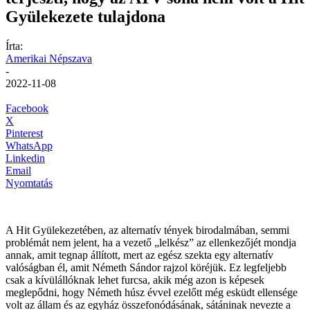
Gyülekezete tulajdona
Írta:
Amerikai Népszava
-
2022-11-08
Facebook
X
Pinterest
WhatsApp
Linkedin
Email
Nyomtatás
A Hit Gyülekezetében, az alternatív tények birodalmában, semmi
problémát nem jelent, ha a vezető „lelkész” az ellenkezőjét mondja
annak, amit tegnap állított, mert az egész szekta egy alternatív
valóságban él, amit Németh Sándor rajzol köréjük. Ez legfeljebb
csak a kívülállóknak lehet furcsa, akik még azon is képesek
meglepődni, hogy Németh húsz évvel ezelőtt még esküdt ellensége
volt az állam és az egyház összefonódásának, sátáninak nevezte a