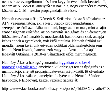
nemcsak az evangéliummal és Isten kegyelmével bánik becstelenül,
hanem az ATV-vel is, amelyről azt hazudja, hogy ellenzéki televízió,
közben az Orbán-rezsim propagandájának része.
Németh riasztotta a fiát, Németh S. Szilárdot, aki az ő bábjaként az
ATV vezérigazgatója, aki a Pesti Srácok propagandistáinak
szerepeltetéséről azt találta mondani, hogy az nem más, mint a sajtó
szabadságának erősítése, az objektivitás szolgálata és a vélemények
ütköztetése. Arcátlanabb és mocskosabb hazudozásra csak az apja
képes ennek a gyereknek, volt kitől tanulnia. Németh Szilárd azt
mondta: „nem kívánunk egyetlen politikai oldal szekértolója sem
lenni”. Nem lesztek, hanem azok vagytok. Azóta, mióta apád
lepaktált Orbánnal a 2010-es választások előtt, mert megijedt.
Hadházy Ákos a hazugságcunamira
higgadtan és sebészi
pontossággal válaszolt
, amelyben különbséget tett az újságírás és a
manipuláció, a rejtett propagandatevékenység között. Itt olvasható
Hadházy Ákos válasza, amelyben helyére tette Németh Sándor
hazudozó, NER-lovag, kézzel vezérelt fiacskáját:
https://www.facebook.com/hadhazyakos/posts/pfbid0AXk