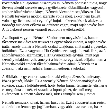
követhetők a tulajdonosi viszonyok is. Németh pontosan tudja, hogy
törvénytelenül szerezte meg a gyülekezete többmilliárdos vagyonát,
amihez bűntársként a lánya, Németh Alexandra segédkezett. Ha
Németh törvényes módon szerezte volna meg, akkor nem kellett
volna egy lichtensteini cég mögé bújnia, tőkeemelésnek álcázva a
többségi tulajdont először az offshore cégre, majd saját nevére íratni.
A gyülekezet pénzén vásárolt papíron a gyülekezettől.
Az ellopott vagyont Németh Sándor nem megvásárolta, hanem
tőkeemelésnek álcázott trükkel az egyházából kilopta, a saját nevére
íratta, amely immár a Németh család tulajdona, amit majd a gyerekei
örökölnek. Ezt a vagyont a Hit Gyülekezete tagjai hozták létre, az ő
adományaikból származik, a Hit Gyülekezete egyház, mint jogi
személy tulajdona volt, amelyet a hívők az egyházuk céljaira, nem a
Németh-család eredeti tőkefelhalmozására adtak. Németh az a
„pásztor”, aki nem táplálja, hanem meglopja a juhokat.
A Bibliában egy embert ismerünk, aki ellopta Jézus és tanítványai
közös pénzét, Júdást. Ez a személy Németh Sándor analógiája és
előképe, azzal a különbséggl, hogy Júdás hamar felismerte, elismerte
és megbánta a tettét, visszaadta a lopott pénzt, de ettől még
elkárhozott. Németh Sándor még Júdás szintjére sem jutott el.
Németh nemcsak tolvaj, hanem hazug is. Ezért a lopásért már régen
a börtönben lenne egy jogállamban, vagy abban az esetben, ha az