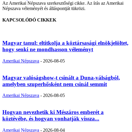
Az Amerikai Népszava szerkesztőségi cikke. Az írás az Amerikai
Népszava véleményét és álláspontját tükrözi.
KAPCSOLÓDÓ CIKKEK
Magyar tanul: eltitkolja a köztársasági elnökjelöltet,
hogy senki ne mondhasson véleményt
Amerikai Népszava
-
2026-08-05
Magyar valóságshow-t csinált a Duna-válságból,
amelyben szuperhősként nem csinál semmit
Amerikai Népszava
-
2026-08-05
Hogyan nevezhetik ki Mészáros emberét a
köztévébe, és hogyan vonhatják vissza...
Amerikai Népszava
-
2026-08-04