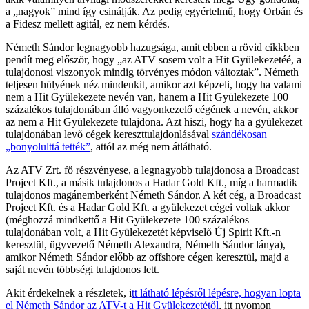
a „nagyok” mind így csinálják. Az pedig egyértelmű, hogy Orbán és
a Fidesz mellett agitál, ez nem kérdés.
Németh Sándor legnagyobb hazugsága, amit ebben a rövid cikkben
pendít meg először, hogy „az ATV sosem volt a Hit Gyülekezetéé, a
tulajdonosi viszonyok mindig törvényes módon változtak”. Németh
teljesen hülyének néz mindenkit, amikor azt képzeli, hogy ha valami
nem a Hit Gyülekezete nevén van, hanem a Hit Gyülekezete 100
százalékos tulajdonában álló vagyonkezelő cégének a nevén, akkor
az nem a Hit Gyülekezete tulajdona. Azt hiszi, hogy ha a gyülekezet
tulajdonában levő cégek kereszttulajdonlásával
szándékosan
„bonyolulttá tették”
, attól az még nem átlátható.
Az ATV Zrt. fő részvényese, a legnagyobb tulajdonosa a Broadcast
Project Kft., a másik tulajdonos a Hadar Gold Kft., míg a harmadik
tulajdonos magánemberként Németh Sándor. A két cég, a Broadcast
Project Kft. és a Hadar Gold Kft. a gyülekezet cégei voltak akkor
(méghozzá mindkettő a Hit Gyülekezete 100 százalékos
tulajdonában volt, a Hit Gyülekezetét képviselő Új Spirit Kft.-n
keresztül, ügyvezető Németh Alexandra, Németh Sándor lánya),
amikor Németh Sándor előbb az offshore cégen keresztül, majd a
saját nevén többségi tulajdonos lett.
Akit érdekelnek a részletek, i
tt látható lépésről lépésre, hogyan lopta
el Németh Sándor az ATV-t a Hit Gyülekezetétől
, itt nyomon