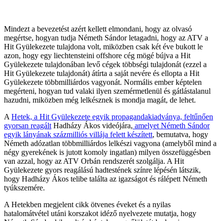
Mindezt a bevezetést azért kellett elmondani, hogy az olvasó
megértse, hogyan tudja Németh Sándor letagadni, hogy az ATV a
Hit Gyülekezete tulajdona volt, miközben csak két éve bukott le
azon, hogy egy liechtensteini offshore cég mögé bújva a Hit
Gyülekezete tulajdonában levő cégek többségi tulajdonát (ezzel a
Hit Gyülekezete tulajdonát) átírta a saját nevére és ellopta a Hit
Gyülekezete többmilliárdos vagyonát. Normális ember képtelen
megérteni, hogyan tud valaki ilyen szemérmetlenül és gátlástalanul
hazudni, miközben még lelkésznek is mondja magát, de lehet.
A
Hetek, a Hit Gyülekezete egyik propagandakiadványa, feltűnően
gyorsan reagált
Hadházy Ákos videójára,
amelyet Németh Sándor
egyik lányának százmilliós villája felett készített
, bemutatva, hogy
Németh adózatlan többmilliárdos lelkészi vagyona (amelyből mind a
négy gyerekének is jutott komoly ingatlan) milyen összefüggésben
van azzal, hogy az ATV Orbán rendszerét szolgálja. A Hit
Gyülekezete gyors reagálású hadtestének színre lépésén látszik,
hogy Hadházy Ákos telibe találta az igazságot és rálépett Németh
tyúkszemére.
A Hetekben megjelent cikk ötvenes éveket és a nyilas
hatalomátvétel utáni korszakot idéző nyelvezete mutatja, hogy