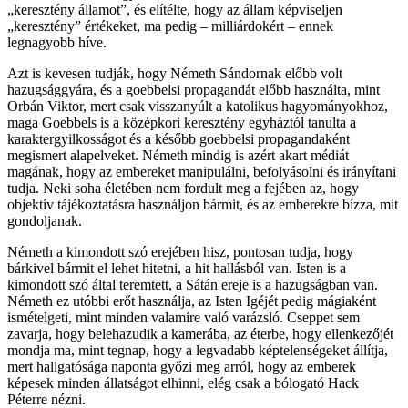
„keresztény államot”, és elítélte, hogy az állam képviseljen
„keresztény” értékeket, ma pedig – milliárdokért – ennek
legnagyobb híve.
Azt is kevesen tudják, hogy Németh Sándornak előbb volt
hazugsággyára, és a goebbelsi propagandát előbb használta, mint
Orbán Viktor, mert csak visszanyúlt a katolikus hagyományokhoz,
maga Goebbels is a középkori keresztény egyháztól tanulta a
karaktergyilkosságot és a később goebbelsi propagandaként
megismert alapelveket. Németh mindig is azért akart médiát
magának, hogy az embereket manipulálni, befolyásolni és irányítani
tudja. Neki soha életében nem fordult meg a fejében az, hogy
objektív tájékoztatásra használjon bármit, és az emberekre bízza, mit
gondoljanak.
Németh a kimondott szó erejében hisz, pontosan tudja, hogy
bárkivel bármit el lehet hitetni, a hit hallásból van. Isten is a
kimondott szó által teremtett, a Sátán ereje is a hazugságban van.
Németh ez utóbbi erőt használja, az Isten Igéjét pedig mágiaként
ismételgeti, mint minden valamire való varázsló. Cseppet sem
zavarja, hogy belehazudik a kamerába, az éterbe, hogy ellenkezőjét
mondja ma, mint tegnap, hogy a legvadabb képtelenségeket állítja,
mert hallgatósága naponta győzi meg arról, hogy az emberek
képesek minden állatságot elhinni, elég csak a bólogató Hack
Péterre nézni.