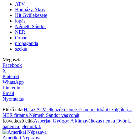
ATV
Hadházy Ákos
Hit Gyülekezete
lopás
Németh Sándor
NER
Orbán
propaganda
szekta
Megosztás
Facebook
X
Pinterest
WhatsApp
Linkedin
Email
Nyomtatás
Előző cikk
Ha az ATV ellenzéki lenne, és nem Orbánt szolgálná, a
NER firtatná Németh Sándor vagyonát
Következő cikk
Asperján György: A klímaváltozás nem a jövőnk,
hanem a jelenünk I.
Amerikai Népszava