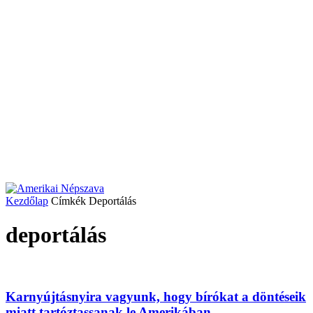
Kezdőlap
Címkék
Deportálás
deportálás
Karnyújtásnyira vagyunk, hogy bírókat a döntéseik
miatt tartóztassanak le Amerikában