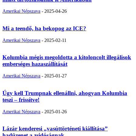
Amerikai Népszava
-
2025-04-26
Mi a teendő, ha bekopog az ICE?
Amerikai Népszava
-
2025-02-11
Kolumbia mégis megoldotta a kitoloncolt illegálisok
emberséges hazaszállítását
Amerikai Népszava
-
2025-01-27
Úgy kell Trumpnak ellenállni, ahogyan Kolumbia
teszi – frissítve!
Amerikai Népszava
-
2025-01-26
Lázár kenderesi „vasúttörténeti kiállítása”
hadüzenet a zsidóságnak