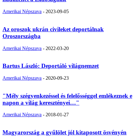
Amerikai Népszava
-
2023-09-05
Az oroszok ukrán civileket deportálnak
Oroszországba
Amerikai Népszava
-
2022-03-20
Bartus László: Deportáló világnemzet
Amerikai Népszava
-
2020-09-23
"Mély szégyenkezéssel és felelősséggel emlékeznek e
napon a világ keresztényei…"
Amerikai Népszava
-
2018-01-27
Magyarország a gyűlölet jól kitaposott ösvényén