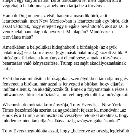
átlépett egy súlyos határt. Bírót tartóztatott le, mert útjában állt a
végrehajtó hatalomnak, amely nem tartja be a törvényt.
Hannah Dugan nem az első, hanem a második bíró, akit
letartóztatnak, mert New Mexico-ban is letartóztattak egy bírót, akit
azzal vádoltak, hogy elrejtett egy illegális bevándorlót, akit az I.C.E
venezuelai bandatagnak nevezett. Mi alapján? Mindössze a
tetoválása miatt?
Amerikában a belpolitikai hidegháború a bíróságok (az egyik
hatalmi ág) és a kormányzat (egy másik hatalmi ág) között zajlik. A
bíróságok feladata a kormányzat ellenőrzése, annak a törvények
betartására való kényszerítése. Trump ezt saját akadályoztatásának
tartja.
Ezért durván minősíti a bíróságokat, személyükben támadja meg és
fenyegeti a bírókat, már azzal is fenyegeti a bírókat, hogy eljárást
indíttat ellenük, ha akadályozzák őt. Ennek a folyamatnak a része a
milwaukee-i bíró letartóztatása, amivel megfélemlítik a bíróságokat.
Wisconsin demokrata kormányzója, Tony Evers is, a New York
Times beszámolója szerint az aggodalmát fejezte ki, mondván: „az
elnök és a Trump-adminisztráció veszélyes retorikát alkalmaz, hogy
minden szinten támadja és aláássa az igazságszolgáltatásunkat”.
Tony Evers megtoldotta azzal, hogy „beleértve az ország legfelsőbb