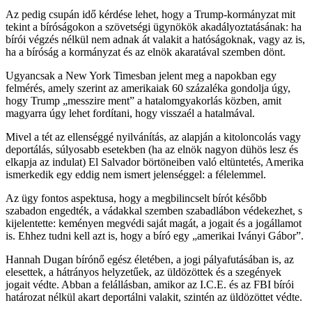
Az pedig csupán idő kérdése lehet, hogy a Trump-kormányzat mit
tekint a bíróságokon a szövetségi ügynökök akadályoztatásának: ha
bírói végzés nélkül nem adnak át valakit a hatóságoknak, vagy az is,
ha a bíróság a kormányzat és az elnök akaratával szemben dönt.
Ugyancsak a New York Timesban jelent meg a napokban egy
felmérés, amely szerint az amerikaiak 60 százaléka gondolja úgy,
hogy Trump „messzire ment” a hatalomgyakorlás közben, amit
magyarra úgy lehet fordítani, hogy visszaél a hatalmával.
Mivel a tét az ellenséggé nyilvánítás, az alapján a kitoloncolás vagy
deportálás, súlyosabb esetekben (ha az elnök nagyon dühös lesz és
elkapja az indulat) El Salvador börtöneiben való eltüntetés, Amerika
ismerkedik egy eddig nem ismert jelenséggel: a félelemmel.
Az ügy fontos aspektusa, hogy a megbilincselt bírót később
szabadon engedték, a vádakkal szemben szabadlábon védekezhet, s
kijelentette: keményen megvédi saját magát, a jogait és a jogállamot
is. Ehhez tudni kell azt is, hogy a bíró egy „amerikai Iványi Gábor”.
Hannah Dugan bírónő egész életében, a jogi pályafutásában is, az
elesettek, a hátrányos helyzetűek, az üldözöttek és a szegények
jogait védte. Abban a felállásban, amikor az I.C.E. és az FBI bírói
határozat nélkül akart deportálni valakit, szintén az üldözöttet védte.