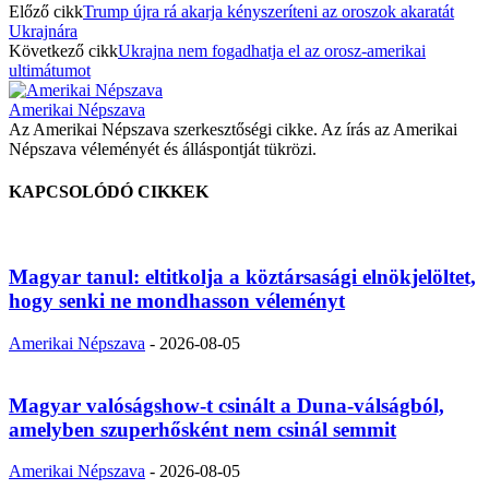
Előző cikk
Trump újra rá akarja kényszeríteni az oroszok akaratát
Ukrajnára
Következő cikk
Ukrajna nem fogadhatja el az orosz-amerikai
ultimátumot
Amerikai Népszava
Az Amerikai Népszava szerkesztőségi cikke. Az írás az Amerikai
Népszava véleményét és álláspontját tükrözi.
KAPCSOLÓDÓ CIKKEK
Magyar tanul: eltitkolja a köztársasági elnökjelöltet,
hogy senki ne mondhasson véleményt
Amerikai Népszava
-
2026-08-05
Magyar valóságshow-t csinált a Duna-válságból,
amelyben szuperhősként nem csinál semmit
Amerikai Népszava
-
2026-08-05