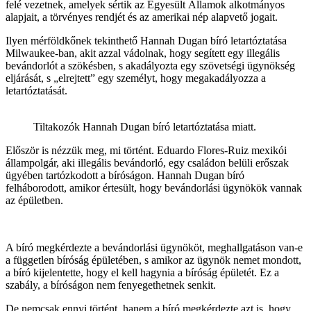
felé vezetnek, amelyek sértik az Egyesült Államok alkotmányos
alapjait, a törvényes rendjét és az amerikai nép alapvető jogait.
Ilyen mérföldkőnek tekinthető Hannah Dugan bíró letartóztatása
Milwaukee-ban, akit azzal vádolnak, hogy segített egy illegális
bevándorlót a szökésben, s akadályozta egy szövetségi ügynökség
eljárását, s „elrejtett” egy személyt, hogy megakadályozza a
letartóztatását.
Tiltakozók Hannah Dugan bíró letartóztatása miatt.
Először is nézzük meg, mi történt. Eduardo Flores-Ruiz mexikói
állampolgár, aki illegális bevándorló, egy családon belüli erőszak
ügyében tartózkodott a bíróságon. Hannah Dugan bíró
felháborodott, amikor értesült, hogy bevándorlási ügynökök vannak
az épületben.
A bíró megkérdezte a bevándorlási ügynököt, meghallgatáson van-e
a független bíróság épületében, s amikor az ügynök nemet mondott,
a bíró kijelentette, hogy el kell hagynia a bíróság épületét. Ez a
szabály, a bíróságon nem fenyegethetnek senkit.
De nemcsak ennyi történt, hanem a bíró megkérdezte azt is, hogy