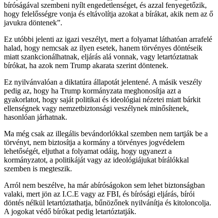
bíróságával szembeni nyílt engedetlenséget, és azzal fenyegetőzik,
hogy felelősségre vonja és eltávolítja azokat a bírákat, akik nem az ő
javukra döntenek”.
Ez utóbbi jelenti az igazi veszélyt, mert a folyamat láthatóan arrafelé
halad, hogy nemcsak az ilyen esetek, hanem törvényes döntéseik
miatt szankcionálhatnak, eljárás alá vonnak, vagy letartóztatnak
bírókat, ha azok nem Trump akarata szerint döntenek.
Ez nyilvánvalóan a diktatúra állapotát jelentené. A másik veszély
pedig az, hogy ha Trump kormányzata meghonosítja azt a
gyakorlatot, hogy saját politikai és ideológiai nézetei miatt bárkit
ellenségnek vagy nemzetbiztonsági veszélynek minősítenek,
hasonlóan járhatnak.
Ma még csak az illegális bevándorlókkal szemben nem tartják be a
törvényt, nem biztosítja a kormány a törvényes jogvédelem
lehetőségét, eljuthat a folyamat odáig, hogy ugyanezt a
kormányzatot, a politikáját vagy az ideológiájukat bírálókkal
szemben is megteszik.
Arról nem beszélve, ha már abíróságokon sem lehet biztonságban
valaki, mert jön az I.C.E vagy az FBI, és bírósági eljárás, bírói
döntés nélkül letartóztathatja, bűnözőnek nyilvánítja és kitoloncolja.
A jogokat védő bírókat pedig letartóztatják.