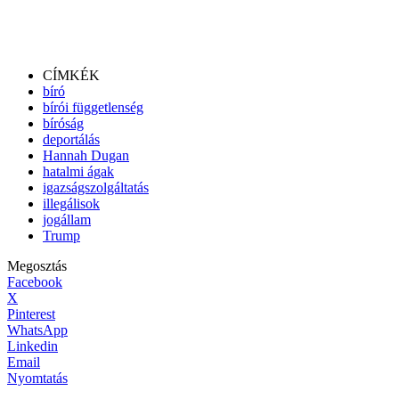
CÍMKÉK
bíró
bírói függetlenség
bíróság
deportálás
Hannah Dugan
hatalmi ágak
igazságszolgáltatás
illegálisok
jogállam
Trump
Megosztás
Facebook
X
Pinterest
WhatsApp
Linkedin
Email
Nyomtatás