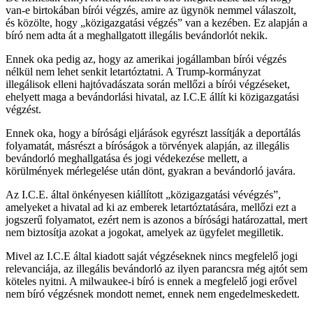
van-e birtokában bírói végzés, amire az ügynök nemmel válaszolt,
és közölte, hogy „közigazgatási végzés” van a kezében. Ez alapján a
bíró nem adta át a meghallgatott illegális bevándorlót nekik.
Ennek oka pedig az, hogy az amerikai jogállamban bírói végzés
nélkül nem lehet senkit letartóztatni. A Trump-kormányzat
illegálisok elleni hajtóvadászata során mellőzi a bírói végzéseket,
ehelyett maga a bevándorlási hivatal, az I.C.E állít ki közigazgatási
végzést.
Ennek oka, hogy a bírósági eljárások egyrészt lassítják a deportálás
folyamatát, másrészt a bíróságok a törvények alapján, az illegális
bevándorló meghallgatása és jogi védekezése mellett, a
körülmények mérlegelése után dönt, gyakran a bevándorló javára.
Az I.C.E. által önkényesen kiállított „közigazgatási vévégzés”,
amelyeket a hivatal ad ki az emberek letartóztatására, mellőzi ezt a
jogszerű folyamatot, ezért nem is azonos a bírósági határozattal, mert
nem biztosítja azokat a jogokat, amelyek az ügyfelet megilletik.
Mivel az I.C.E által kiadott saját végzéseknek nincs megfelelő jogi
relevanciája, az illegális bevándorló az ilyen parancsra még ajtót sem
köteles nyitni. A milwaukee-i bíró is ennek a megfelelő jogi erővel
nem bíró végzésnek mondott nemet, ennek nem engedelmeskedett.