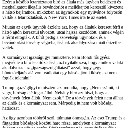
Ezért a később letartóztatott bíró az általa más ügyben beidézett és
meghallgatott illegális bevándorlót a mellékajtón keresztül kivezette
a hátsó bejárathoz, miközben az ügynökök egy nyilvános folyosón
várták a letartóztatását. A New York Times írta le az esetet.
Miután az egyik ügynök észlelte azt, hogy az általuk keresett férfi a
hátsó ajtón keresztül távozott, utcai hajsza kezdődött, aminek végén
a férfit elfogták. A bírót pedig a szövetségi ügynökök és a
bevándorlási törvény végrehajtásának akadályozása miatt őrizetbe
vették.
A kormányzat igazságügyi minisztere, Pam Bondi főügyész
megvédte a bíró letartóztatását, azt nyilatkozva, hogy amikor valaki
akadályozza az „igazságszolgáltatást” azzal, hogy „egy
büntetőeljárás alá vont vádlottat egy hátsó ajtón kikísér, azt nem
fogják tolerálni”.
Trump igazságügyi minisztere azt mondta, hogy „Nem számít, ki
vagy, bíróság elé fogsz állni. Néhány bíró azt hiszi, hogy a
törvények felett állók. Nem azok.” De a törvények felett nem állhat
az elnök és a kormányzat sem. Márpedig itt nem volt bírósági
határozat.
Az ügy azonban többről szól, túlmutat önmagán. Az eset Trump és a
független bíróságok közötti harc része, amelyben a kormányzat