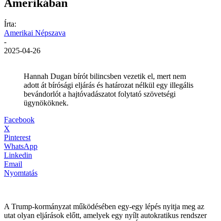
Amerikában
Írta:
Amerikai Népszava
-
2025-04-26
Hannah Dugan bírót bilincsben vezetik el, mert nem
adott át bírósági eljárás és határozat nélkül egy illegális
bevándorlót a hajtóvadászatot folytató szövetségi
ügynököknek.
Facebook
X
Pinterest
WhatsApp
Linkedin
Email
Nyomtatás
A Trump-kormányzat működésében egy-egy lépés nyitja meg az
utat olyan eljárások előtt, amelyek egy nyílt autokratikus rendszer