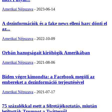
Amerikai Népszava
-
2023-06-14
A dezinformációk és a fake news elleni harc dönti el
az...
Amerikai Népszava
-
2022-10-09
Orbán hazugságait kiröhögik Amerikában
Amerikai Népszava
-
2021-08-06
Biden végre kimondta: a Facebook megöli az
embereket a dezinformáció terjesztésével
Amerikai Népszava
-
2021-07-17
75 százalékkal esett a félretájékoztatás, miután
letiltották Trumpot a Twitterről