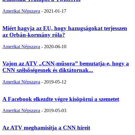
Amerikai Népszava
-
2021-01-17
Miért hagyja az EU, hogy hazugságokat terjesszen
az Orbán-kormány róla?
Amerikai Népszava
-
2020-06-10
Vajon az ATV „CNN-műsora” bemutatja-e, hogy a
CNN szélsőségesnek és diktátornak...
Amerikai Népszava
-
2019-05-12
A Facebook elkezdte végre kisöpörni a szemetet
Amerikai Népszava
-
2019-05-03
Az ATV meghamisítja a CNN híreit