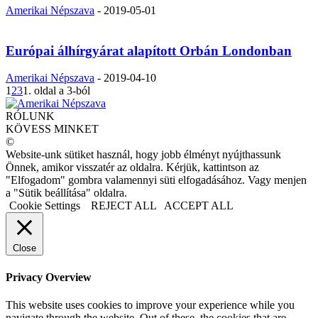
Amerikai Népszava
-
2019-05-01
Európai álhírgyárat alapított Orbán Londonban
Amerikai Népszava
-
2019-04-10
1
2
3
1. oldal a 3-ból
RÓLUNK
KÖVESS MINKET
©
Website-unk sütiket használ, hogy jobb élményt nyújthassunk
Önnek, amikor visszatér az oldalra. Kérjük, kattintson az
"Elfogadom" gombra valamennyi süti elfogadásához. Vagy menjen
a "Sütik beállítása" oldalra.
Cookie Settings
REJECT ALL
ACCEPT ALL
Close
Privacy Overview
This website uses cookies to improve your experience while you
navigate through the website. Out of these, the cookies that are