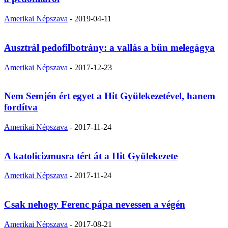
Amerikai Népszava
-
2019-04-11
Ausztrál pedofilbotrány: a vallás a bűn melegágya
Amerikai Népszava
-
2017-12-23
Nem Semjén ért egyet a Hit Gyülekezetével, hanem
fordítva
Amerikai Népszava
-
2017-11-24
A katolicizmusra tért át a Hit Gyülekezete
Amerikai Népszava
-
2017-11-24
Csak nehogy Ferenc pápa nevessen a végén
Amerikai Népszava
-
2017-08-21