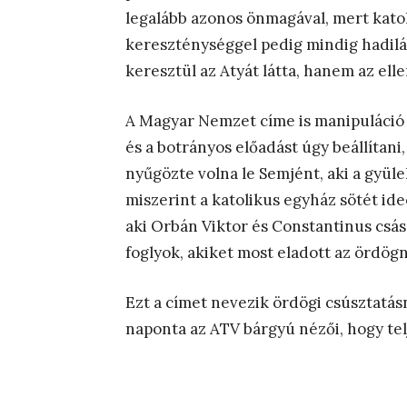
legalább azonos önmagával, mert katol
kereszténységgel pedig mindig hadilábo
keresztül az Atyát látta, hanem az ell
A Magyar Nemzet címe is manipuláció 
és a botrányos előadást úgy beállítani
nyűgözte volna le Semjént, aki a gyüle
miszerint a katolikus egyház sötét id
aki Orbán Viktor és Constantinus csász
foglyok, akiket most eladott az ördög
Ezt a címet nevezik ördögi csúsztatás
naponta az ATV bárgyú nézői, hogy te