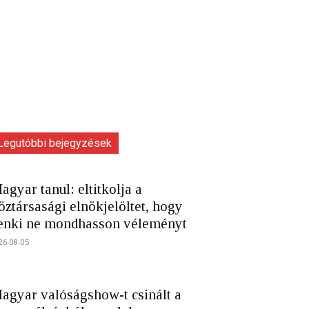
Legutóbbi bejegyzések
agyar tanul: eltitkolja a
öztársasági elnökjelöltet, hogy
enki ne mondhasson véleményt
26-08-05
agyar valóságshow-t csinált a