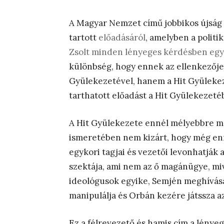
A Magyar Nemzet című jobbikos újság a
tartott
előadásáról
, amelyben a politik
Zsolt minden lényeges kérdésben egy
különbség, hogy ennek az ellenkezője 
Gyülekezetével, hanem a Hit Gyülekez
tarthatott előadást a Hit Gyülekezeté
A Hit Gyülekezete ennél mélyebbre m
ismeretében nem kizárt, hogy még enn
egykori tagjai és vezetői levonhatják 
szektája, ami nem az ő magánügye, miv
ideológusok egyike, Semjén meghívása 
manipulálja és Orbán kezére játssza a
Ez a félrevezető és hamis cím a lénye