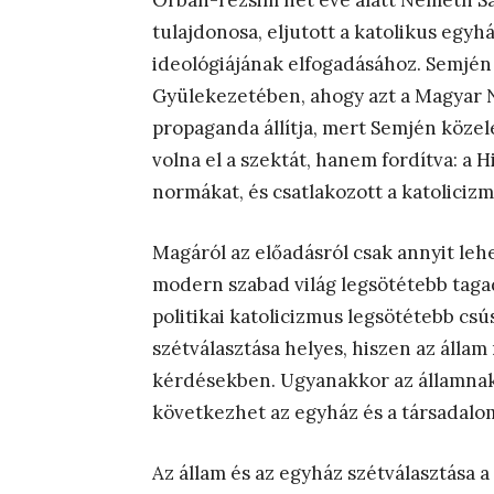
Orbán-rezsim hét éve alatt Németh Sán
tulajdonosa, eljutott a katolikus egy
ideológiájának elfogadásához. Semjén
Gyülekezetében, ahogy azt a Magyar N
propaganda állítja, mert Semjén közel
volna el a szektát, hanem fordítva: a H
normákat, és csatlakozott a katolicizm
Magáról az előadásról csak annyit leh
modern szabad világ legsötétebb tagad
politikai katolicizmus legsötétebb csú
szétválasztása helyes, hiszen az állam
kérdésekben. Ugyanakkor az államnak
következhet az egyház és a társadalom
Az állam és az egyház szétválasztása a