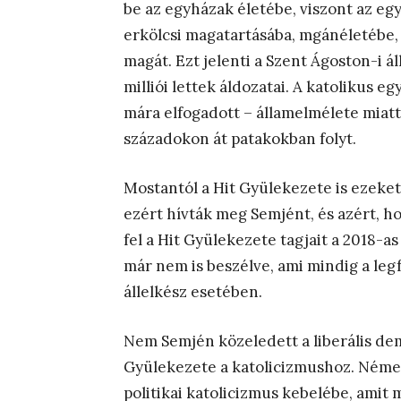
be az egyházak életébe, viszont az egy
erkölcsi magatartásába, mgánéletébe, 
magát. Ezt jelenti a Szent Ágoston-i 
milliói lettek áldozatai. A katolikus 
mára elfogadott – államelmélete miatt
századokon át patakokban folyt.
Mostantól a Hit Gyülekezete is ezeket 
ezért hívták meg Semjént, és azért, h
fel a Hit Gyülekezete tagjait a 2018-
már nem is beszélve, ami mindig a le
állelkész esetében.
Nem Semjén közeledett a liberális de
Gyülekezete a katolicizmushoz. Német
politikai katolicizmus kebelébe, amit 