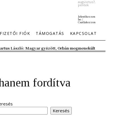
augusztus7,
péntek
Jelentkezzen
be /
Csatlakozzon
FIZETŐI FIÓK
TÁMOGATÁS
KAPCSOLAT
artus László: Magyar győzött, Orbán megmenekült
 hanem fordítva
eresés
Keresés