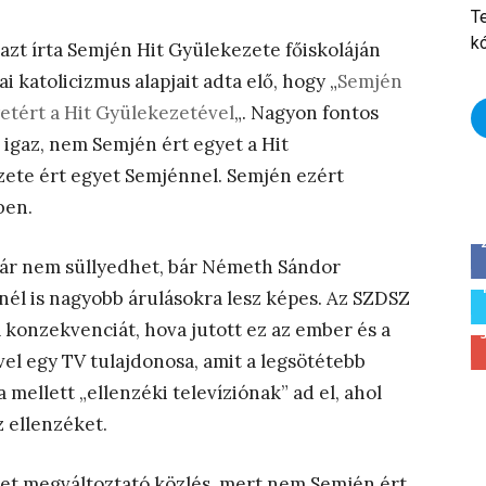
T
k
zt írta Semjén Hit Gyülekezete főiskoláján
ai katolicizmus alapjait adta elő, hogy „
Semjén
etért a Hit Gyülekezetével
„. Nagyon fontos
igaz, nem Semjén ért egyet a Hit
ete ért egyet Semjénnel. Semjén ezért
ben.
ár nem süllyedhet, bár Németh Sándor
él is nagyobb árulásokra lesz képes. Az SZDSZ
a konzekvenciát, hova jutott ez az ember és a
el egy TV tulajdonosa, amit a legsötétebb
mellett „ellenzéki televíziónak” ad el, ahol
z ellenzéket.
get megváltoztató közlés, mert nem Semjén ért