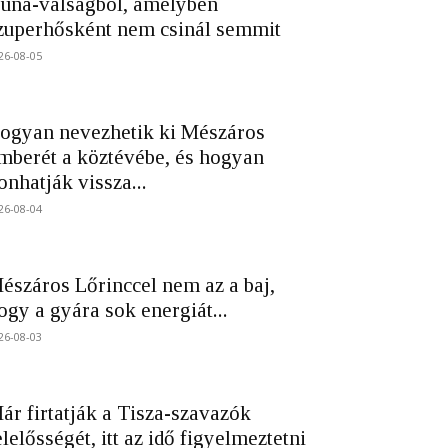
una-válságból, amelyben
zuperhősként nem csinál semmit
26-08-05
ogyan nevezhetik ki Mészáros
mberét a köztévébe, és hogyan
onhatják vissza...
26-08-04
észáros Lőrinccel nem az a baj,
ogy a gyára sok energiát...
26-08-03
ár firtatják a Tisza-szavazók
elelősségét, itt az idő figyelmeztetni