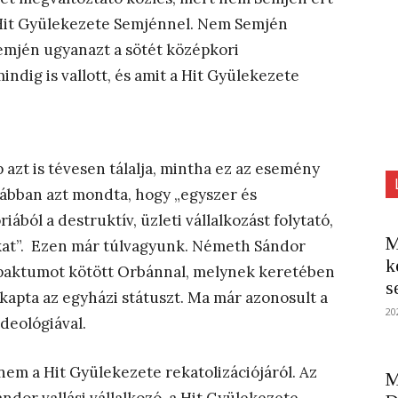
 Hit Gyülekezete Semjénnel. Nem Semjén
Semjén ugyanazt a sötét középkori
indig is vallott, és amit a Hit Gyülekezete
azt is tévesen tálalja, mintha ez az esemény
ábban azt mondta, hogy „egyszer és
ából a destruktív, üzleti vállalkozást folytató,
M
kat”. Ezen már túlvagyunk. Németh Sándor
k
 paktumot kötött Orbánnal, melynek keretében
s
kapta az egyházi státuszt. Ma már azonosult a
20
ideológiával.
nem a Hit Gyülekezete rekatolizációjáról. Az
M