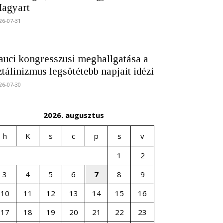
agyart
26-07-31
auci kongresszusi meghallgatása a
ztálinizmus legsötétebb napjait idézi
26-07-30
2026. augusztus
h
K
s
c
p
s
v
1
2
3
4
5
6
7
8
9
10
11
12
13
14
15
16
17
18
19
20
21
22
23