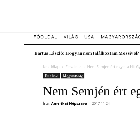
FŐOLDAL
VILÁG
USA
MAGYARORSZÁ
Bartus László: Hogyan nem találkoztam Messivel?
Kezdőlap
Fesz lesz
Nem Semjén ért egyet a Hit G
Fesz lesz
Magyarország
Nem Semjén ért eg
Írta:
Amerikai Népszava
-
2017-11-24