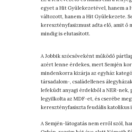
egyet a Hit Gyülekezetével, hanem a
változott, hanem a Hit Gyülekezete. 
keresztényfasizmust adta elő, amit ő m
mindig is elutasított.
A Jobbik szócsöveként működő pártlap 
azért lenne érdekes, mert Semjén kor
mindenkorra kizárja az egyház kategóri
társadalom-, családellenes álegyháza
lefeküdt anyagi érdekből a NER-nek,
legyilkolta az MDF-et, és cserébe meg
keresztényfasiszta feudális katolikus 
A Semjén-látogatás nem erről szól, ha