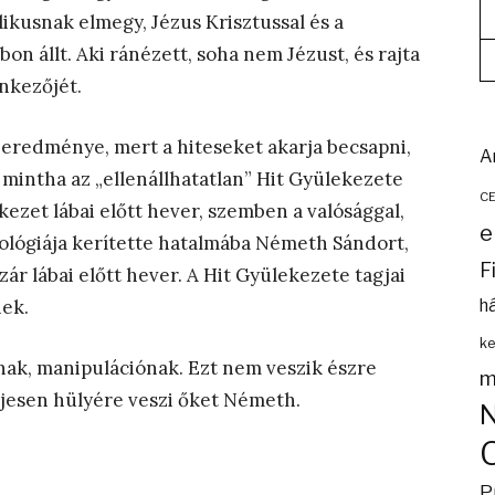
ikusnak elmegy, Jézus Krisztussal és a
n állt. Aki ránézett, soha nem Jézust, és rajta
enkezőjét.
eredménye, mert a hiteseket akarja becsapni,
A
, mintha az „ellenállhatatlan” Hit Gyülekezete
C
kezet lábai előtt hever, szemben a valósággal,
e
eológiája kerítette hatalmába Németh Sándort,
F
ár lábai előtt hever. A Hit Gyülekezete tagjai
nek.
h
ke
nak, manipulációnak. Ezt nem veszik észre
m
ljesen hülyére veszi őket Németh.
P