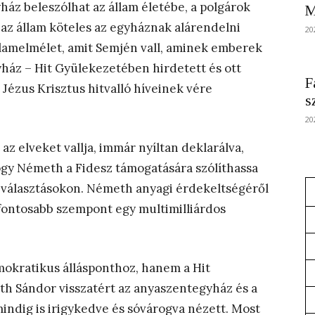
ház beleszólhat az állam életébe, a polgárok
M
az állam köteles az egyháznak alárendelni
20
államelmélet, amit Semjén vall, aminek emberek
egyház – Hit Gyülekezetében hirdetett és ott
F
 Jézus Krisztus hitvalló híveinek vére
s
20
az elveket vallja, immár nyíltan deklarálva,
ogy Németh a Fidesz támogatására szólíthassa
as választásokon. Németh anyagi érdekeltségéről
gfontosabb szempont egy multimilliárdos
mokratikus állásponthoz, hanem a Hit
h Sándor visszatért az anyaszentegyház és a
mindig is irigykedve és sóvárogva nézett. Most