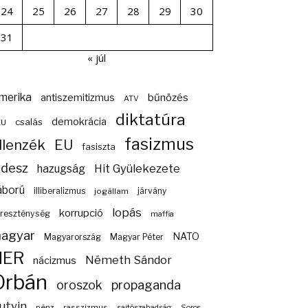
24
25
26
27
28
29
30
31
« júl
merika
bűnözés
antiszemitizmus
ATV
diktatúra
demokrácia
csalás
EU
fasizmus
llenzék
EU
fasiszta
idesz
Hit Gyülekezete
hazugság
áború
illiberalizmus
járvány
jogállam
lopás
korrupció
reszténység
maffia
agyar
NATO
Magyarország
Magyar Péter
NER
Németh Sándor
nácizmus
Orbán
propaganda
oroszok
utyin
pénz
rasszizmus
sajtószabadság
Soros