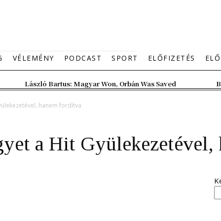
G
VÉLEMÉNY
PODCAST
SPORT
ELŐFIZETÉS
ELŐ
László Bartus: Magyar Won, Orbán Was Saved
B
yülekezetével, hanem fordítva
yet a Hit Gyülekezetével,
K