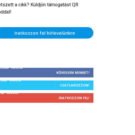
etszett a cikk? Küldjön támogatást QR
óddal!
Iratkozzon fel hírlevelünkre
25,000
Követő
KÖVESSEN MINKET!
1,000
Követő
CSATLAKOZZON!
340
Követő
IRATKOZZON FEL!