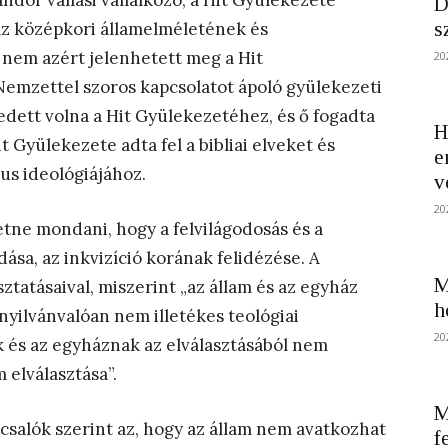
dor vallási vállalkozó, a Hit Gyülekezete
D
s
ház középkori államelméletének és
 nem azért jelenhetett meg a Hit
20
emzettel szoros kapcsolatot ápoló gyülekezeti
edett volna a Hit Gyülekezetéhez, és ő fogadta
H
it Gyülekezete adta fel a bibliai elveket és
e
us ideológiájához.
v
20
etne mondani, hogy a felvilágodosás és a
ása, az inkvizíció korának felidézése. A
M
sztatásaival, miszerint „az állam és az egyház
h
 nyilvánvalóan nem illetékes teológiai
20
 és az egyháznak az elválasztásából nem
 elválasztása”.
M
 csalók szerint az, hogy az állam nem avatkozhat
f