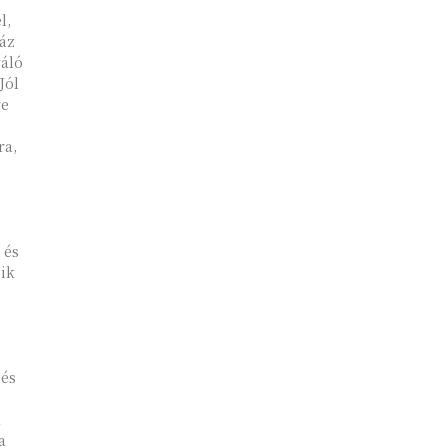
l,
ház
váló
Jól
re
ra,
nik
 és
d
a