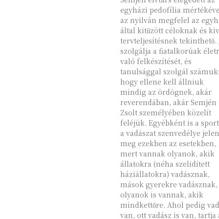
egyházi pedofília mértékéve
az nyilván megfelel az egy
által kitűzött céloknak és ki
tervteljesítésnek tekinthető. 
szolgálja a fiatalkorúak élet
való felkészítését, és
tanulsággal szolgál számuk
hogy ellene kell állniuk
mindig az ördögnek, akár
reverendában, akár Semjén
Zsolt személyében közelít
feléjük. Egyébként is a sport és
a vadászat szenvedélye jele
meg ezekben az esetekben,
mert vannak olyanok, akik
állatokra (néha szelidített
háziállatokra) vadásznak,
mások gyerekre vadásznak,
olyanok is vannak, akik
mindkettőre. Ahol pedig va
van, ott vadász is van, tartja 