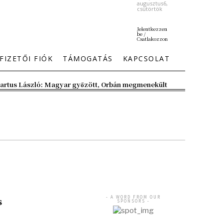
augusztus6,
csütörtök
Jelentkezzen
be /
Csatlakozzon
FIZETŐI FIÓK
TÁMOGATÁS
KAPCSOLAT
artus László: Magyar győzött, Orbán megmenekült
- A WORD FROM OUR
s
SPONSORS -