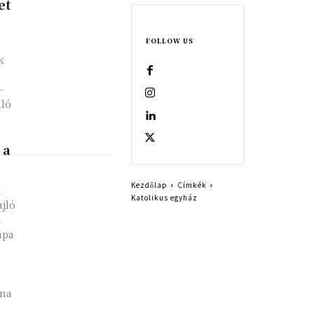
et
FOLLOW US
k
-
aló
 a
Kezdőlap
Címkék
n
Katolikus egyház
ajló
m
ápa
lna