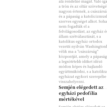
alá rendelné magát. Való igaz,
a trón és az oltár szövetség
nagyon értenek, a császárs
és a pápaság a katolicizmu
szerves egységet alkot. Soha
nem fogadták el a
felvilágosodást, az egyház é
állam szétválasztását, s a
katolikus egyház ortodox
vezetői nyilván Washington
vélik ma a "császárság"
központját, amely a pápaság
a legsötétebb időket idéző
módon képes és hajlandó
együttműködni, s a katoliku
egyházat egykori szerepébe
visszahelyezni.
Semjén elégedett az
egyházi pedofília
mértékével
Semjén elvtárs elégedett az