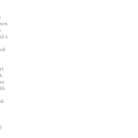
esen
s
ül a
tok
rt,
k,
 az
bb
)