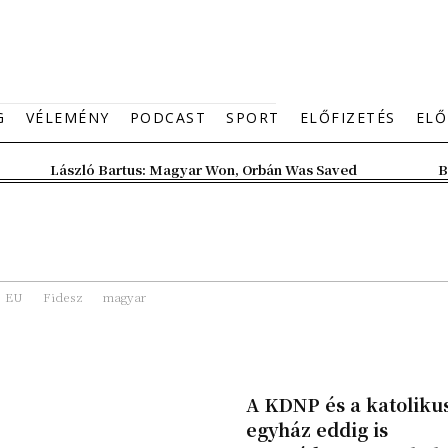
G
VÉLEMÉNY
PODCAST
SPORT
ELŐFIZETÉS
ELŐ
László Bartus: Magyar Won, Orbán Was Saved
B
EU
Fidesz
magyar
A KDNP és a katoliku
egyház eddig is