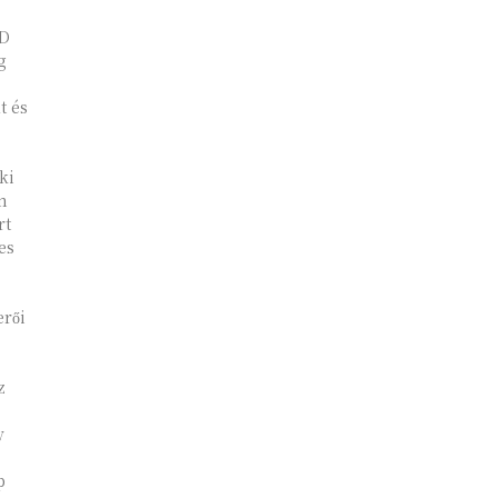
JD
g
t és
ki
n
rt
es
erői
z
y
p