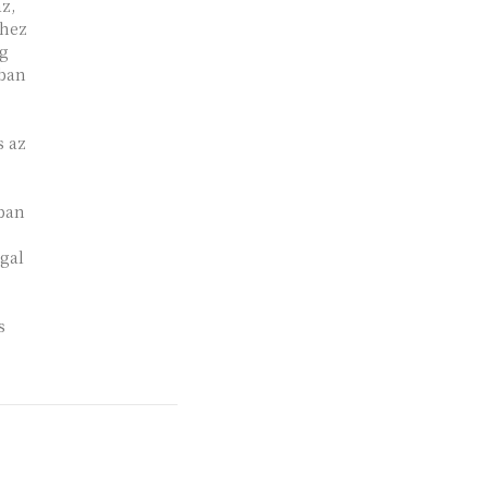
éhez
ág
sban
s az
ban
gal
s