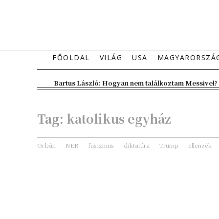
FŐOLDAL
VILÁG
USA
MAGYARORSZÁ
Bartus László: Hogyan nem találkoztam Messivel?
Tag:
katolikus egyház
Orbán
NER
fasizmus
diktatúra
Trump
ellenzék