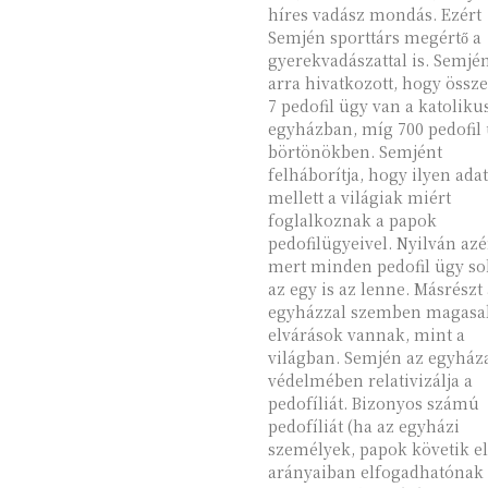
híres vadász mondás. Ezért
Semjén sporttárs megértő a
gyerekvadászattal is. Semjén
arra hivatkozott, hogy össz
7 pedofil ügy van a katoliku
egyházban, míg 700 pedofil 
börtönökben. Semjént
felháborítja, hogy ilyen ada
mellett a világiak miért
foglalkoznak a papok
pedofilügyeivel. Nyilván azé
mert minden pedofil ügy so
az egy is az lenne. Másrészt
egyházzal szemben magasa
elvárások vannak, mint a
világban. Semjén az egyházak
védelmében relativizálja a
pedofíliát. Bizonyos számú
pedofíliát (ha az egyházi
személyek, papok követik el
arányaiban elfogadhatónak