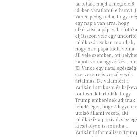
tartották, majd a megfelelő
időben váratlanul elhunyt. 
Vance pedig tudta, hogy mé
egy napja van arra, hogy
elkészítse a pápával a fotóka
eljátsszon vele egy undorító
találkozót. Sokan mondják,
hogy ha a pápa tudta volna, 
áll vele szemben, ott helybe
kapott volna agyvérzést, me
JD Vance egy fiatal egészség
szervezetre is veszélyes és
ártalmas. De valamiért a
Vatikán intrikusai és bajkev
fontosnak tartották, hogy
Trump emberének adjanak
lehetőséget, hogy ő legyen a
utolsó állami vezető, aki
találkozik a pápával, s ez eg
kicsit olyan is, mintha a
Vatikán informálisan Trum