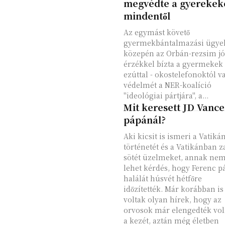
megvédte a gyerekek
mindentől
Az egymást követő
gyermekbántalmazási ügye
közepén az Orbán-rezsim jó
érzékkel bízta a gyermekek 
ezúttal - okostelefonoktól v
védelmét a NER-koalíció
"ideológiai pártjára", a...
Mit keresett JD Vance
pápánál?
Aki kicsit is ismeri a Vatiká
történetét és a Vatikánban z
sötét üzelmeket, annak ne
lehet kérdés, hogy Ferenc p
halálát húsvét hétfőre
időzítették. Már korábban is
voltak olyan hírek, hogy az
orvosok már elengedték vo
a kezét, aztán még életben