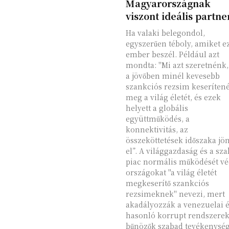
Magyarországnak
viszont ideális partne
Ha valaki belegondol,
egyszerűen téboly, amiket e
ember beszél. Például azt
mondta: "Mi azt szeretnénk,
a jövőben minél kevesebb
szankciós rezsim keseríten
meg a világ életét, és ezek
helyett a globális
együttműködés, a
konnektivitás, az
összeköttetések időszaka jö
el”. A világgazdaság és a sz
piac normális működését vé
országokat "a világ életét
megkeserítő szankciós
rezsimeknek" nevezi, mert
akadályozzák a venezuelai 
hasonló korrupt rendszerek
bűnözők szabad tevékenység