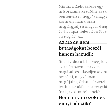
Mintha a Rádiókabaré egy
műsorszáma kezdődne azzal
bejelentéssel, hogy "a magy
kormány hamarosan
megtárgyalja a magyar desi
és divatipar fejlesztéséről sz
stratégiát". A...
Az MSZP nem
butaságokat beszél,
hanem hazudik
Itt lett volna a lehetőség, ho
ez a párt szembenézzen
magával, és elkezdjen őszin
beszélni, megváltozni,
megújulni, Orbán pénzéről
leállni. De akik ezt a reagálá
írták, azok miből élnek?
Honnan van ezeknek
ennyi pénzük?