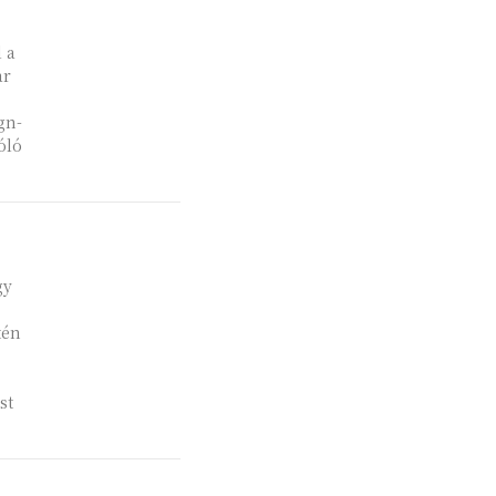
 a
ar
gn-
óló
gy
tén
st