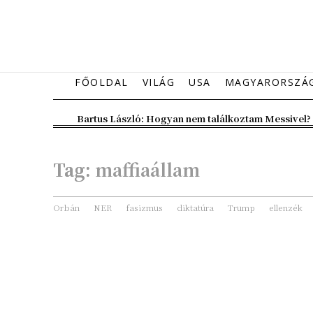
FŐOLDAL
VILÁG
USA
MAGYARORSZÁ
Bartus László: Hogyan nem találkoztam Messivel?
Tag:
maffiaállam
Orbán
NER
fasizmus
diktatúra
Trump
ellenzék