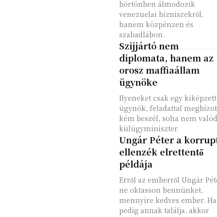
börtönben álmodozik
venezuelai bizniszekről,
hanem közpénzen és
szabadlábon.
Szijjártó nem
diplomata, hanem az
orosz maffiaállam
ügynöke
Ilyeneket csak egy kiképzett
ügynök, feladattal megbízot
kém beszél, soha nem valód
külügyminiszter.
Ungár Péter a korrup
ellenzék elrettentő
példája
Erről az emberről Ungár Pét
ne oktasson bennünket,
mennyire kedves ember. Ha
pedig annak találja, akkor