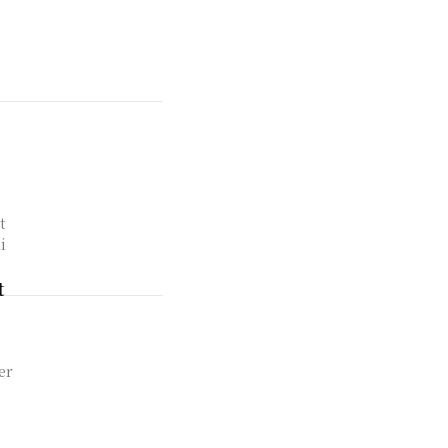
t
i
t
er