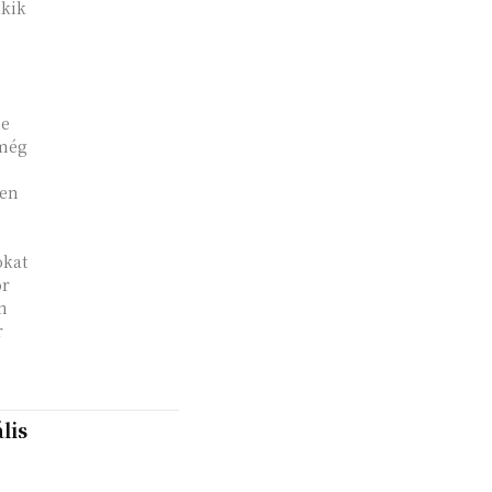
akik
ne
 még
yen
okat
or
n
r
lis