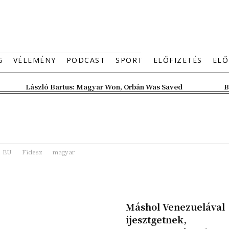
G
VÉLEMÉNY
PODCAST
SPORT
ELŐFIZETÉS
ELŐ
László Bartus: Magyar Won, Orbán Was Saved
B
EU
Fidesz
magyar
Máshol Venezuelával
ijesztgetnek,