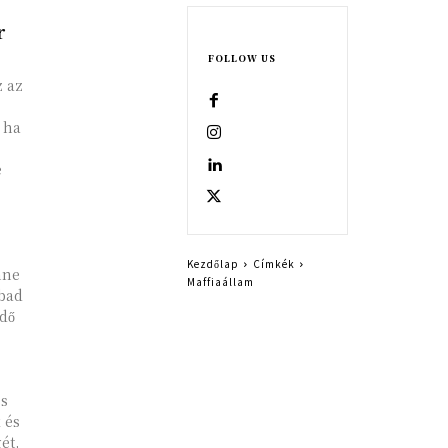
r
FOLLOW US
z az
 ha
é
Kezdőlap
Címkék
nne
Maffiaállam
abad
dő
és
 és
ét,