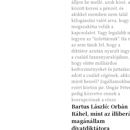
álljon be mellé, azok közé, 
között keresi a pénzét, és
akikkel szemben nem talál
kifogásolni valót arra, hogy
megszakítsa velük a
kapcsolatot. Vagy legalább 
legyen az "üzlettársuk". Ha
az sem tűnik fel, hogy a
diktátor azután nyaralt ing
a család luxusnyaralójában,
hogy előtte milliárdos
kedvezményeket és juttatás
adott a család cégének, akk
miről beszél? Jogállamokba
ezért börtön jár. Ungár Péte
pedig közvetve ennek a
korrupciónak a része.
Bartus László: Orbán
Ráhel, mint az illiberá
magánállam
divatdiktátora