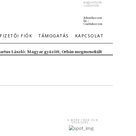
augusztus6,
csütörtök
Jelentkezzen
be /
Csatlakozzon
FIZETŐI FIÓK
TÁMOGATÁS
KAPCSOLAT
artus László: Magyar győzött, Orbán megmenekült
- A WORD FROM OUR
SPONSORS -