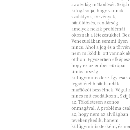
az alvilág működését. Szijjártó
kifogásolja, hogy vannak
szabályok, törvények,
bűnöldözés, rendőrség,
amelyek nekik problémát
okoznak a létezésükkel. Be
Venezuelában semmi ilyen
nincs. Ahol a jog és a törvé
nem működik, ott vannak ő
otthon. Egyszerűen elképesz
hogy ez az ember európai
uniós ország
külügyminisztere. Így csak 
legsötétebb bűnbandák
maffiózói beszélnek. Végüli
nincs mit csodálkozni, Szijj
az. Tökéletesen azonos
önmagával. A probléma csak
az, hogy nem az alvilágban
tevékenykedik, hanem
külügyminiszterként, és ne