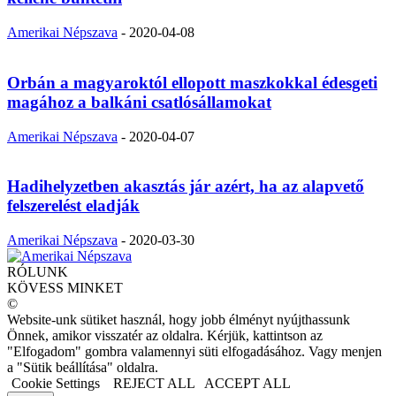
Amerikai Népszava
-
2020-04-08
Orbán a magyaroktól ellopott maszkokkal édesgeti
magához a balkáni csatlósállamokat
Amerikai Népszava
-
2020-04-07
Hadihelyzetben akasztás jár azért, ha az alapvető
felszerelést eladják
Amerikai Népszava
-
2020-03-30
RÓLUNK
KÖVESS MINKET
©
Website-unk sütiket használ, hogy jobb élményt nyújthassunk
Önnek, amikor visszatér az oldalra. Kérjük, kattintson az
"Elfogadom" gombra valamennyi süti elfogadásához. Vagy menjen
a "Sütik beállítása" oldalra.
Cookie Settings
REJECT ALL
ACCEPT ALL