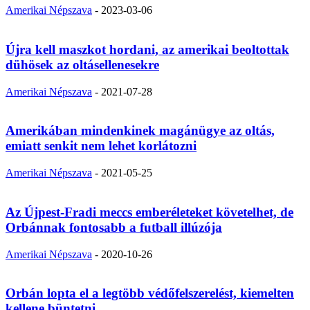
Amerikai Népszava
-
2023-03-06
Újra kell maszkot hordani, az amerikai beoltottak
dühösek az oltásellenesekre
Amerikai Népszava
-
2021-07-28
Amerikában mindenkinek magánügye az oltás,
emiatt senkit nem lehet korlátozni
Amerikai Népszava
-
2021-05-25
Az Újpest-Fradi meccs emberéleteket követelhet, de
Orbánnak fontosabb a futball illúzója
Amerikai Népszava
-
2020-10-26
Orbán lopta el a legtöbb védőfelszerelést, kiemelten
kellene büntetni