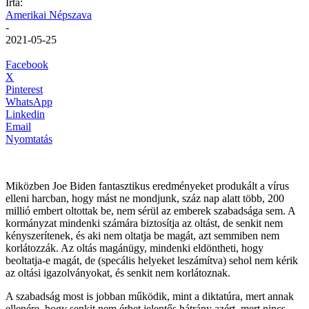
Írta:
Amerikai Népszava
-
2021-05-25
Facebook
X
Pinterest
WhatsApp
Linkedin
Email
Nyomtatás
Miközben Joe Biden fantasztikus eredményeket produkált a vírus
elleni harcban, hogy mást ne mondjunk, száz nap alatt több, 200
millió embert oltottak be, nem sérül az emberek szabadsága sem. A
kormányzat mindenki számára biztosítja az oltást, de senkit nem
kényszerítenek, és aki nem oltatja be magát, azt semmiben nem
korlátozzák. Az oltás magánügy, mindenki eldöntheti, hogy
beoltatja-e magát, de (specális helyeket leszámítva) sehol nem kérik
az oltási igazolványokat, és senkit nem korlátoznak.
A szabadság most is jobban működik, mint a diktatúra, mert annak
ellenére, hogy senkit nem érhet jelentős hátrány azért, mert nincs