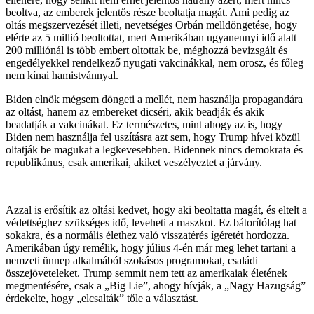
beoltva, az emberek jelentős része beoltatja magát. Ami pedig az
oltás megszervezését illeti, nevetséges Orbán melldöngetése, hogy
elérte az 5 millió beoltottat, mert Amerikában ugyanennyi idő alatt
200 milliónál is több embert oltottak be, méghozzá bevizsgált és
engedélyekkel rendelkező nyugati vakcinákkal, nem orosz, és főleg
nem kínai hamistvánnyal.
Biden elnök mégsem döngeti a mellét, nem használja propagandára
az oltást, hanem az embereket dicséri, akik beadják és akik
beadatják a vakcinákat. Ez természetes, mint ahogy az is, hogy
Biden nem használja fel uszításra azt sem, hogy Trump hívei közül
oltatják be magukat a legkevesebben. Bidennek nincs demokrata és
republikánus, csak amerikai, akiket veszélyeztet a járvány.
Azzal is erősítik az oltási kedvet, hogy aki beoltatta magát, és eltelt a
védettséghez szükséges idő, leveheti a maszkot. Ez bátorítólag hat
sokakra, és a normális élethez való visszatérés ígéretét hordozza.
Amerikában úgy remélik, hogy július 4-én már meg lehet tartani a
nemzeti ünnep alkalmából szokásos programokat, családi
összejöveteleket. Trump semmit nem tett az amerikaiak életének
megmentésére, csak a „Big Lie”, ahogy hívják, a „Nagy Hazugság”
érdekelte, hogy „elcsalták” tőle a választást.