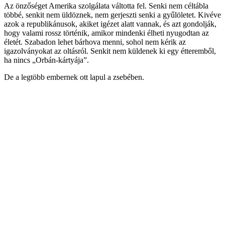
Az önzőséget Amerika szolgálata váltotta fel. Senki nem céltábla
többé, senkit nem üldöznek, nem gerjeszti senki a gyűlöletet. Kivéve
azok a republikánusok, akiket igézet alatt vannak, és azt gondolják,
hogy valami rossz történik, amikor mindenki élheti nyugodtan az
életét. Szabadon lehet bárhova menni, sohol nem kérik az
igazolványokat az oltásról. Senkit nem küldenek ki egy étteremből,
ha nincs „Orbán-kártyája”.
De a legtöbb embernek ott lapul a zsebében.