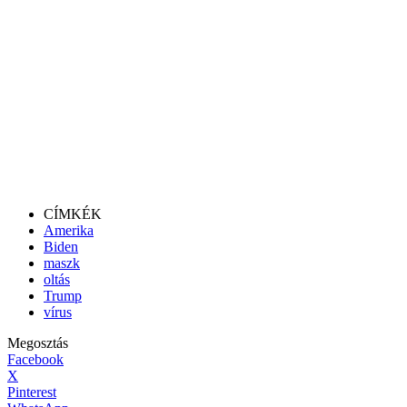
CÍMKÉK
Amerika
Biden
maszk
oltás
Trump
vírus
Megosztás
Facebook
X
Pinterest