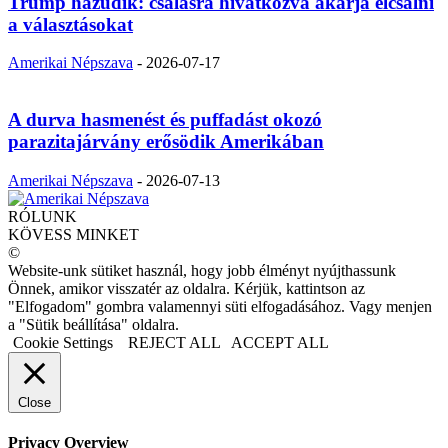
Trump hazudik: csalásra hivatkozva akarja elcsalni
a választásokat
Amerikai Népszava
-
2026-07-17
A durva hasmenést és puffadást okozó
parazitajárvány erősödik Amerikában
Amerikai Népszava
-
2026-07-13
RÓLUNK
KÖVESS MINKET
©
Website-unk sütiket használ, hogy jobb élményt nyújthassunk
Önnek, amikor visszatér az oldalra. Kérjük, kattintson az
"Elfogadom" gombra valamennyi süti elfogadásához. Vagy menjen
a "Sütik beállítása" oldalra.
Cookie Settings
REJECT ALL
ACCEPT ALL
Close
Privacy Overview