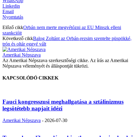
WhatsApp
Linkedin
Email
Nyomtatás
Előző cikk
Orbán nem merte megvétózni az EU Minszk elleni
szankcióit
Következő cikk
Balog Zoltánt az Orbán-rezsim szentelte püspökké,
trón és oltár eggyé vált
Amerikai Népszava
Az Amerikai Népszava szerkesztőségi cikke. Az írás az Amerikai
Népszava véleményét és álláspontját tükrözi.
KAPCSOLÓDÓ CIKKEK
Fauci kongresszusi meghallgatása a sztálinizmus
legsötétebb napjait idézi
Amerikai Népszava
-
2026-07-30