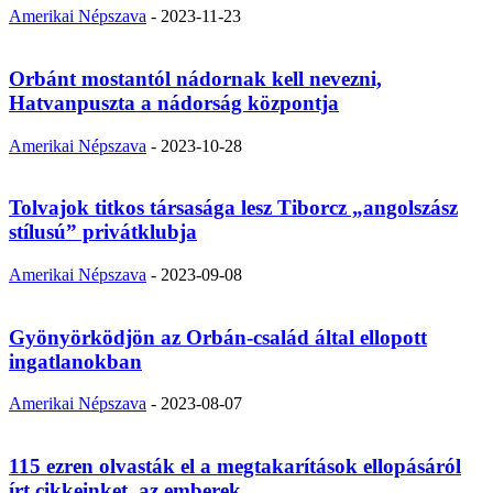
Amerikai Népszava
-
2023-11-23
Orbánt mostantól nádornak kell nevezni,
Hatvanpuszta a nádorság központja
Amerikai Népszava
-
2023-10-28
Tolvajok titkos társasága lesz Tiborcz „angolszász
stílusú” privátklubja
Amerikai Népszava
-
2023-09-08
Gyönyörködjön az Orbán-család által ellopott
ingatlanokban
Amerikai Népszava
-
2023-08-07
115 ezren olvasták el a megtakarítások ellopásáról
írt cikkeinket, az emberek...