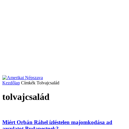
Kezdőlap
Címkék
Tolvajcsalád
tolvajcsalád
Miért Orbán Ráhel ízléstelen majomkodása ad
arculatot Budapestnek?