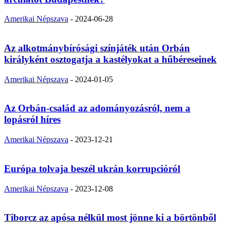
Amerikai Népszava
-
2024-06-28
Az alkotmánybírósági színjáték után Orbán
királyként osztogatja a kastélyokat a hűbéreseinek
Amerikai Népszava
-
2024-01-05
Az Orbán-család az adományozásról, nem a
lopásról híres
Amerikai Népszava
-
2023-12-21
Európa tolvaja beszél ukrán korrupcióról
Amerikai Népszava
-
2023-12-08
Tiborcz az apósa nélkül most jönne ki a börtönből