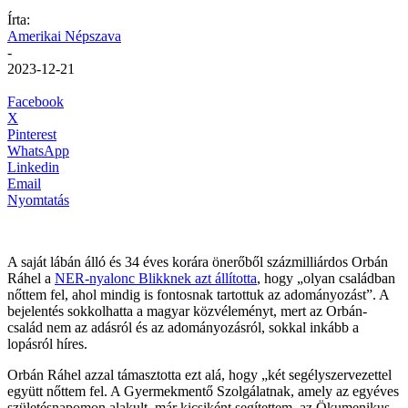
Írta:
Amerikai Népszava
-
2023-12-21
Facebook
X
Pinterest
WhatsApp
Linkedin
Email
Nyomtatás
A saját lábán álló és 34 éves korára önerőből százmilliárdos Orbán
Ráhel a
NER-nyalonc Blikknek azt állította
, hogy „olyan családban
nőttem fel, ahol mindig is fontosnak tartottuk az adományozást”. A
bejelentés sokkolhatta a magyar közvéleményt, mert az Orbán-
család nem az adásról és az adományozásról, sokkal inkább a
lopásról híres.
Orbán Ráhel azzal támasztotta ezt alá, hogy „két segélyszervezettel
együtt nőttem fel. A Gyermekmentő Szolgálatnak, amely az egyéves
születésnapomon alakult, már kicsiként segítettem, az Ökumenikus