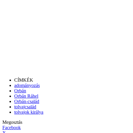
CÍMKÉK
adományozás
Orbán
Orbán Ráhel
Orbán-család
tolvajcsalád
tolvajok királya
Megosztás
Facebook
X