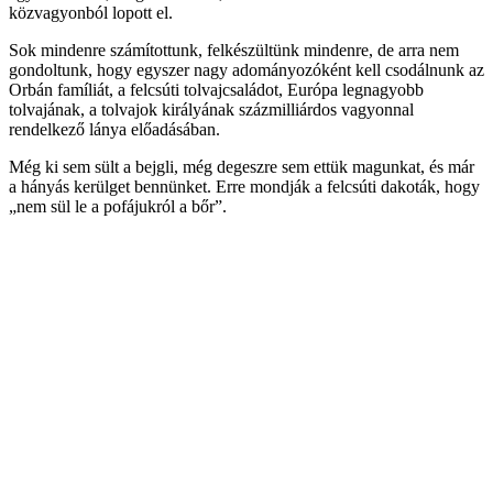
közvagyonból lopott el.
Sok mindenre számítottunk, felkészültünk mindenre, de arra nem
gondoltunk, hogy egyszer nagy adományozóként kell csodálnunk az
Orbán famíliát, a felcsúti tolvajcsaládot, Európa legnagyobb
tolvajának, a tolvajok királyának százmilliárdos vagyonnal
rendelkező lánya előadásában.
Még ki sem sült a bejgli, még degeszre sem ettük magunkat, és már
a hányás kerülget bennünket. Erre mondják a felcsúti dakoták, hogy
„nem sül le a pofájukról a bőr”.