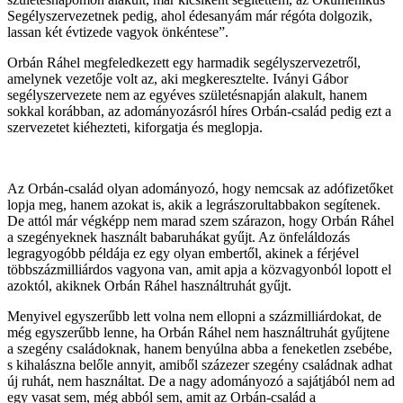
Segélyszervezetnek pedig, ahol édesanyám már régóta dolgozik,
lassan két évtizede vagyok önkéntese”.
Orbán Ráhel megfeledkezett egy harmadik segélyszervezetről,
amelynek vezetője volt az, aki megkeresztelte. Iványi Gábor
segélyszervezete nem az egyéves születésnapján alakult, hanem
sokkal korábban, az adományozásról híres Orbán-család pedig ezt a
szervezetet kiéhezteti, kiforgatja és meglopja.
Az Orbán-család olyan adományozó, hogy nemcsak az adófizetőket
lopja meg, hanem azokat is, akik a legrászorultabbakon segítenek.
De attól már végképp nem marad szem szárazon, hogy Orbán Ráhel
a szegényeknek használt babaruhákat gyűjt. Az önfeláldozás
legragyogóbb példája ez egy olyan embertől, akinek a férjével
többszázmilliárdos vagyona van, amit apja a közvagyonból lopott el
azoktól, akiknek Orbán Ráhel használtruhát gyűjt.
Menyivel egyszerűbb lett volna nem ellopni a százmilliárdokat, de
még egyszerűbb lenne, ha Orbán Ráhel nem használtruhát gyűjtene
a szegény családoknak, hanem benyúlna abba a feneketlen zsebébe,
s kihalászna belőle annyit, amiből százezer szegény családnak adhat
új ruhát, nem használtat. De a nagy adományozó a sajátjából nem ad
egy vasat sem, még abból sem, amit az Orbán-család a