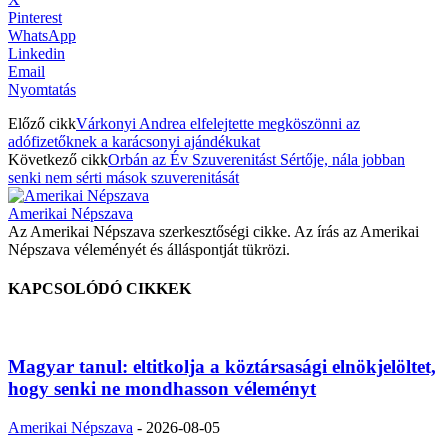
Pinterest
WhatsApp
Linkedin
Email
Nyomtatás
Előző cikk
Várkonyi Andrea elfelejtette megköszönni az
adófizetőknek a karácsonyi ajándékukat
Következő cikk
Orbán az Év Szuverenitást Sértője, nála jobban
senki nem sérti mások szuverenitását
Amerikai Népszava
Az Amerikai Népszava szerkesztőségi cikke. Az írás az Amerikai
Népszava véleményét és álláspontját tükrözi.
KAPCSOLÓDÓ CIKKEK
Magyar tanul: eltitkolja a köztársasági elnökjelöltet,
hogy senki ne mondhasson véleményt
Amerikai Népszava
-
2026-08-05