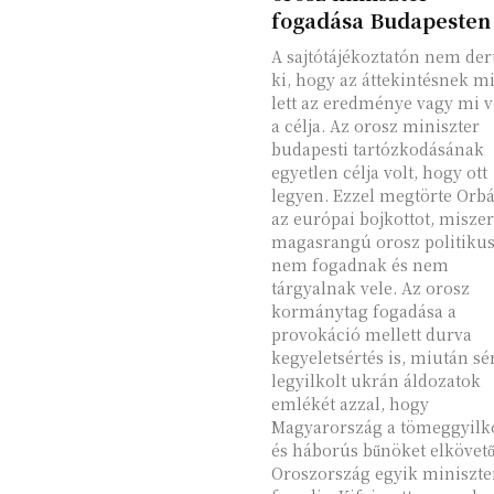
fogadása Budapesten
A sajtótájékoztatón nem der
ki, hogy az áttekintésnek m
lett az eredménye vagy mi v
a célja. Az orosz miniszter
budapesti tartózkodásának
egyetlen célja volt, hogy ott
legyen. Ezzel megtörte Orb
az európai bojkottot, miszer
magasrangú orosz politikus
nem fogadnak és nem
tárgyalnak vele. Az orosz
kormánytag fogadása a
provokáció mellett durva
kegyeletsértés is, miután sér
legyilkolt ukrán áldozatok
emlékét azzal, hogy
Magyarország a tömeggyilk
és háborús bűnöket elkövet
Oroszország egyik miniszte