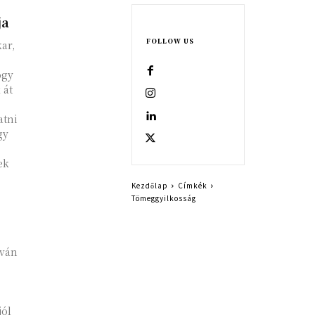
ja
FOLLOW US
kar,
ogy
 át
atni
gy
ek
Kezdőlap
Címkék
Tömeggyilkosság
rván
jól