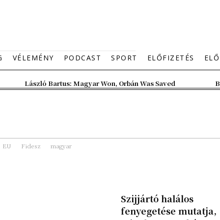
G
VÉLEMÉNY
PODCAST
SPORT
ELŐFIZETÉS
ELŐ
László Bartus: Magyar Won, Orbán Was Saved
B
EU
Fidesz
magyar
Szijjártó halálos
fenyegetése mutatja,