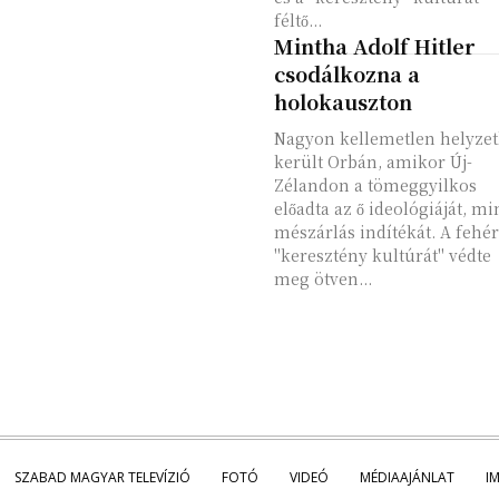
féltő...
Mintha Adolf Hitler
csodálkozna a
holokauszton
Nagyon kellemetlen helyze
került Orbán, amikor Új-
Zélandon a tömeggyilkos
előadta az ő ideológiáját, mi
mészárlás indítékát. A fehér
"keresztény kultúrát" védte
meg ötven...
SZABAD MAGYAR TELEVÍZIÓ
FOTÓ
VIDEÓ
MÉDIAAJÁNLAT
I