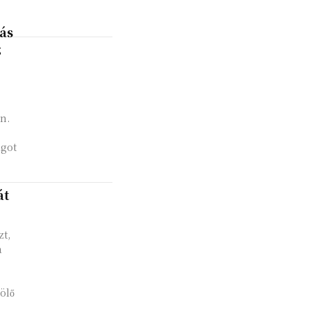
ás
z
n.
ágot
át
zt,
a
ölő