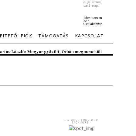
augusztus9,
vasárnap
Jelentkezzen
be /
Csatlakozzon
FIZETŐI FIÓK
TÁMOGATÁS
KAPCSOLAT
artus László: Magyar győzött, Orbán megmenekült
- A WORD FROM OUR
SPONSORS -