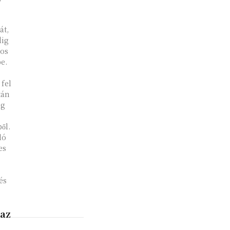
át,
dig
os
pe.
fel
tán
ég
ől.
ló
es
és
 az