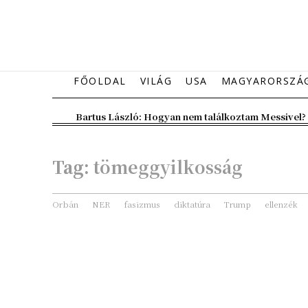
FŐOLDAL
VILÁG
USA
MAGYARORSZÁ
Bartus László: Hogyan nem találkoztam Messivel?
Tag:
tömeggyilkosság
Orbán
NER
fasizmus
diktatúra
Trump
ellenzék