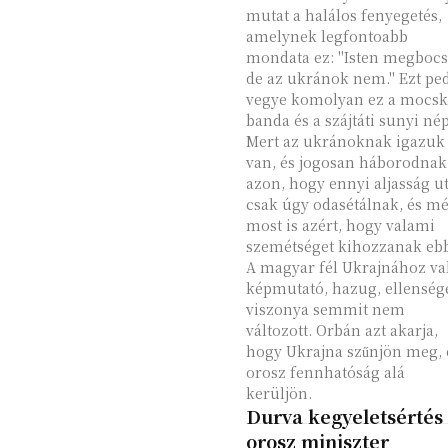
mutat a halálos fenyegetés,
amelynek legfontoabb
mondata ez: "Isten megbocs
de az ukránok nem." Ezt pe
vegye komolyan ez a mocsk
banda és a szájtáti sunyi né
Mert az ukránoknak igazuk
van, és jogosan háborodnak 
azon, hogy ennyi aljasság u
csak úgy odasétálnak, és m
most is azért, hogy valami
szemétséget kihozzanak ebb
A magyar fél Ukrajnához va
képmutató, hazug, ellenség
viszonya semmit nem
változott. Orbán azt akarja,
hogy Ukrajna szűnjön meg, 
orosz fennhatóság alá
kerüljön.
Durva kegyeletsértés
orosz miniszter