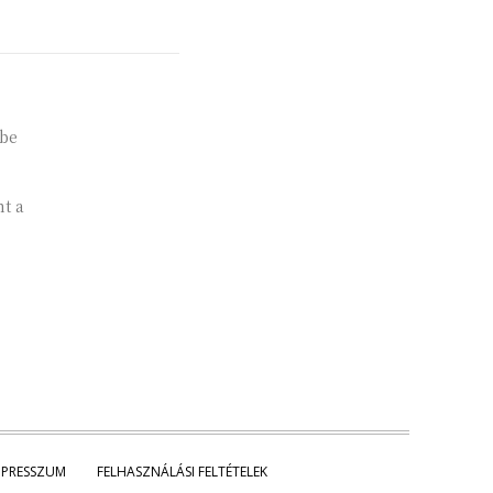
tbe
nt a
MPRESSZUM
FELHASZNÁLÁSI FELTÉTELEK