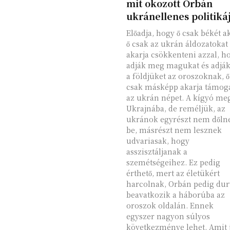
mit okozott Orbán
ukránellenes politiká
Előadja, hogy ő csak békét a
ő csak az ukrán áldozatokat
akarja csökkenteni azzal, h
adják meg magukat és adják
a földjüket az oroszoknak, ő
csak másképp akarja támog
az ukrán népet. A kígyó me
Ukrajnába, de reméljük, az
ukránok egyrészt nem dőln
be, másrészt nem lesznek
udvariasak, hogy
asszisztáljanak a
szemétségeihez. Ez pedig
érthető, mert az életükért
harcolnak, Orbán pedig du
beavatkozik a háborúba az
oroszok oldalán. Ennek
egyszer nagyon súlyos
következménye lehet. Amit 