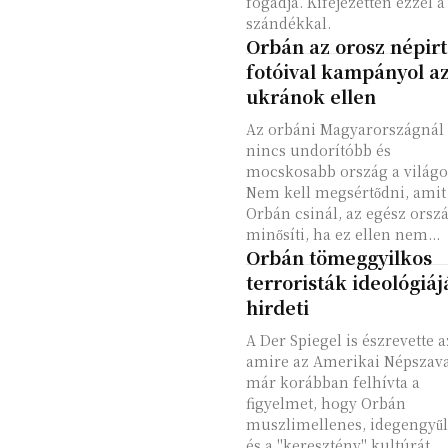
fogadja. Kifejezetten ezzel a
szándékkal.
Orbán az orosz népirt
fotóival kampányol a
ukránok ellen
Az orbáni Magyarországnál
nincs undorítóbb és
mocskosabb ország a világo
Nem kell megsértődni, amit
Orbán csinál, az egész orsz
minősíti, ha ez ellen nem...
Orbán tömeggyilkos
terroristák ideológiáj
hirdeti
A Der Spiegel is észrevette a
amire az Amerikai Népszav
már korábban felhívta a
figyelmet, hogy Orbán
muszlimellenes, idegengyűl
és a "keresztény" kultúrát