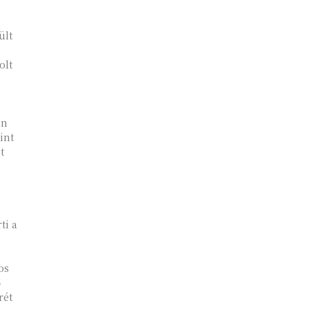
ült
i
olt
án
int
t
ti a
os
ő
rét