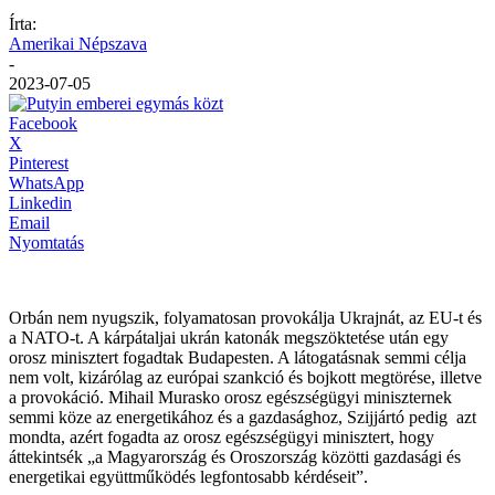
Írta:
Amerikai Népszava
-
2023-07-05
Facebook
X
Pinterest
WhatsApp
Linkedin
Email
Nyomtatás
Orbán nem nyugszik, folyamatosan provokálja Ukrajnát, az EU-t és
a NATO-t. A kárpátaljai ukrán katonák megszöktetése után egy
orosz minisztert fogadtak Budapesten. A látogatásnak semmi célja
nem volt, kizárólag az európai szankció és bojkott megtörése, illetve
a provokáció. Mihail Murasko orosz egészségügyi miniszternek
semmi köze az energetikához és a gazdasághoz, Szijjártó pedig azt
mondta, azért fogadta az orosz egészségügyi minisztert, hogy
áttekintsék „a Magyarország és Oroszország közötti gazdasági és
energetikai együttműködés legfontosabb kérdéseit”.