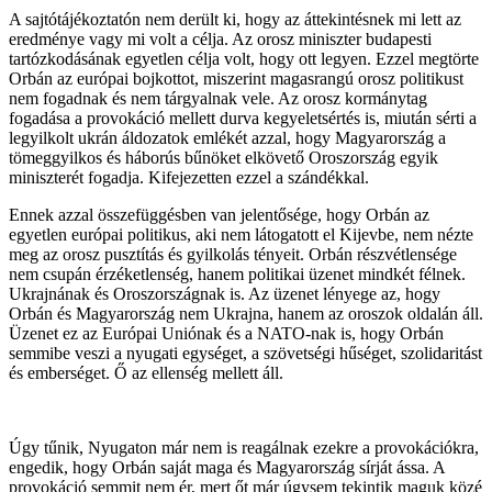
A sajtótájékoztatón nem derült ki, hogy az áttekintésnek mi lett az
eredménye vagy mi volt a célja. Az orosz miniszter budapesti
tartózkodásának egyetlen célja volt, hogy ott legyen. Ezzel megtörte
Orbán az európai bojkottot, miszerint magasrangú orosz politikust
nem fogadnak és nem tárgyalnak vele. Az orosz kormánytag
fogadása a provokáció mellett durva kegyeletsértés is, miután sérti a
legyilkolt ukrán áldozatok emlékét azzal, hogy Magyarország a
tömeggyilkos és háborús bűnöket elkövető Oroszország egyik
miniszterét fogadja. Kifejezetten ezzel a szándékkal.
Ennek azzal összefüggésben van jelentősége, hogy Orbán az
egyetlen európai politikus, aki nem látogatott el Kijevbe, nem nézte
meg az orosz pusztítás és gyilkolás tényeit. Orbán részvétlensége
nem csupán érzéketlenség, hanem politikai üzenet mindkét félnek.
Ukrajnának és Oroszországnak is. Az üzenet lényege az, hogy
Orbán és Magyarország nem Ukrajna, hanem az oroszok oldalán áll.
Üzenet ez az Európai Uniónak és a NATO-nak is, hogy Orbán
semmibe veszi a nyugati egységet, a szövetségi hűséget, szolidaritást
és emberséget. Ő az ellenség mellett áll.
Úgy tűnik, Nyugaton már nem is reagálnak ezekre a provokációkra,
engedik, hogy Orbán saját maga és Magyarország sírját ássa. A
provokáció semmit nem ér, mert őt már úgysem tekintik maguk közé