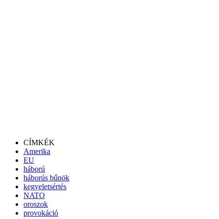
CÍMKÉK
Amerika
EU
háború
háborús bűnök
kegyeletsértés
NATO
oroszok
provokáció