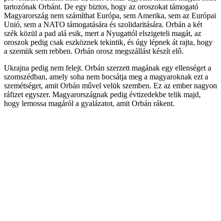
tartozónak Orbánt. De egy biztos, hogy az oroszokat támogató
Magyarország nem számíthat Európa, sem Amerika, sem az Európai
Unió, sem a NATO támogatására és szolidaritására. Orbán a két
szék közül a pad alá esik, mert a Nyugattól elszigeteli magát, az
oroszok pedig csak eszköznek tekintik, és úgy lépnek át rajta, hogy
a szemük sem rebben. Orbán orosz megszállást készít elő.
Ukrajna pedig nem felejt. Orbán szerzett magának egy ellenséget a
szomszédban, amely soha nem bocsátja meg a magyaroknak ezt a
szemétséget, amit Orbán művel velük szemben. Ez az ember nagyon
ráfizet egyszer. Magyarországnak pedig évtizedekbe telik majd,
hogy lemossa magáról a gyalázatot, amit Orbán rákent.