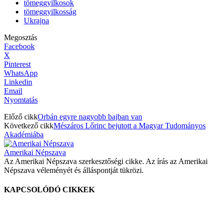
tömeggyilkosok
tömeggyilkosság
Ukrajna
Megosztás
Facebook
X
Pinterest
WhatsApp
Linkedin
Email
Nyomtatás
Előző cikk
Orbán egyre nagyobb bajban van
Következő cikk
Mészáros Lőrinc bejutott a Magyar Tudományos
Akadémiába
Amerikai Népszava
Az Amerikai Népszava szerkesztőségi cikke. Az írás az Amerikai
Népszava véleményét és álláspontját tükrözi.
KAPCSOLÓDÓ CIKKEK