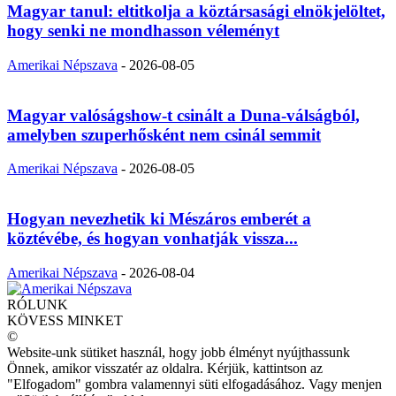
Magyar tanul: eltitkolja a köztársasági elnökjelöltet,
hogy senki ne mondhasson véleményt
Amerikai Népszava
-
2026-08-05
Magyar valóságshow-t csinált a Duna-válságból,
amelyben szuperhősként nem csinál semmit
Amerikai Népszava
-
2026-08-05
Hogyan nevezhetik ki Mészáros emberét a
köztévébe, és hogyan vonhatják vissza...
Amerikai Népszava
-
2026-08-04
RÓLUNK
KÖVESS MINKET
©
Website-unk sütiket használ, hogy jobb élményt nyújthassunk
Önnek, amikor visszatér az oldalra. Kérjük, kattintson az
"Elfogadom" gombra valamennyi süti elfogadásához. Vagy menjen