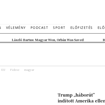
G
VÉLEMÉNY
PODCAST
SPORT
ELŐFIZETÉS
ELŐ
László Bartus: Magyar Won, Orbán Was Saved
B
EU
Fidesz
magyar
Trump „háborút”
indított Amerika elle