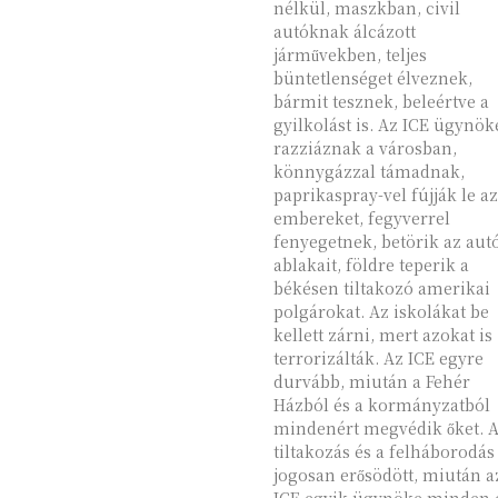
nélkül, maszkban, civil
autóknak álcázott
járművekben, teljes
büntetlenséget élveznek,
bármit tesznek, beleértve a
gyilkolást is. Az ICE ügynökei
razziáznak a városban,
könnygázzal támadnak,
paprikaspray-vel fújják le az
embereket, fegyverrel
fenyegetnek, betörik az aut
ablakait, földre teperik a
békésen tiltakozó amerikai
polgárokat. Az iskolákat be
kellett zárni, mert azokat is
terrorizálták. Az ICE egyre
durvább, miután a Fehér
Házból és a kormányzatból
mindenért megvédik őket. A
tiltakozás és a felháborodás
jogosan erősödött, miután a