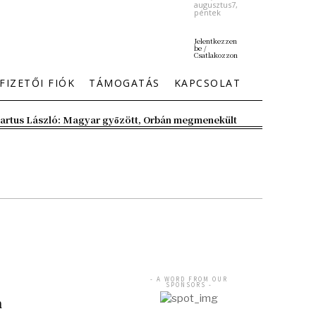
augusztus7,
péntek
Jelentkezzen
be /
Csatlakozzon
FIZETŐI FIÓK
TÁMOGATÁS
KAPCSOLAT
artus László: Magyar győzött, Orbán megmenekült
- A WORD FROM OUR
SPONSORS -
n