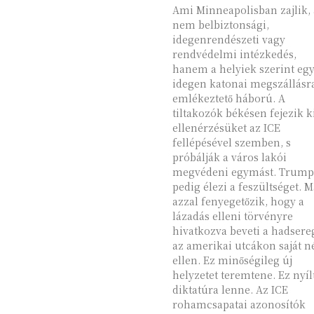
Ami Minneapolisban zajlik,
nem belbiztonsági,
idegenrendészeti vagy
rendvédelmi intézkedés,
hanem a helyiek szerint eg
idegen katonai megszállásr
emlékeztető háború. A
tiltakozók békésen fejezik k
ellenérzésüket az ICE
fellépésével szemben, s
próbálják a város lakói
megvédeni egymást. Trump
pedig élezi a feszültséget. Már
azzal fenyegetőzik, hogy a
lázadás elleni törvényre
hivatkozva beveti a hadsere
az amerikai utcákon saját n
ellen. Ez minőségileg új
helyzetet teremtene. Ez nyíl
diktatúra lenne. Az ICE
rohamcsapatai azonosítók