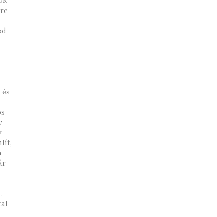
ok
re
od-
 és
os
y
y
lít,
m
ár
.
kal