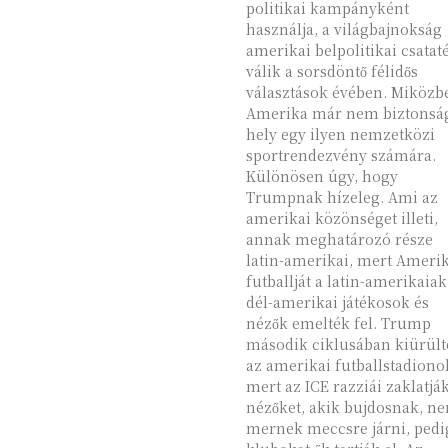
politikai kampányként
használja, a világbajnokság
amerikai belpolitikai csatat
válik a sorsdöntő félidős
választások évében. Miközb
Amerika már nem biztonsá
hely egy ilyen nemzetközi
sportrendezvény számára.
Különösen úgy, hogy
Trumpnak hízeleg. Ami az
amerikai közönséget illeti,
annak meghatározó része
latin-amerikai, mert Ameri
futballját a latin-amerikaiak
dél-amerikai játékosok és
nézők emelték fel. Trump
második ciklusában kiürült
az amerikai futballstadiono
mert az ICE razziái zaklatjá
nézőket, akik bujdosnak, n
mernek meccsre járni, pedi