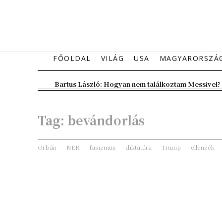
FŐOLDAL
VILÁG
USA
MAGYARORSZÁ
Bartus László: Hogyan nem találkoztam Messivel?
Tag:
bevándorlás
Orbán
NER
fasizmus
diktatúra
Trump
ellenzék