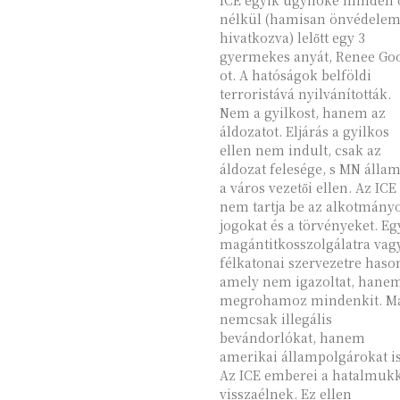
ICE egyik ügynöke minden 
nélkül (hamisan önvédelem
hivatkozva) lelőtt egy 3
gyermekes anyát, Renee Go
ot. A hatóságok belföldi
terroristává nyilvánították.
Nem a gyilkost, hanem az
áldozatot. Eljárás a gyilkos
ellen nem indult, csak az
áldozat felesége, s MN állam
a város vezetői ellen. Az ICE
nem tartja be az alkotmány
jogokat és a törvényeket. Eg
magántitkosszolgálatra vag
félkatonai szervezetre hason
amely nem igazoltat, hane
megrohamoz mindenkit. M
nemcsak illegális
bevándorlókat, hanem
amerikai állampolgárokat is
Az ICE emberei a hatalmuk
visszaélnek. Ez ellen