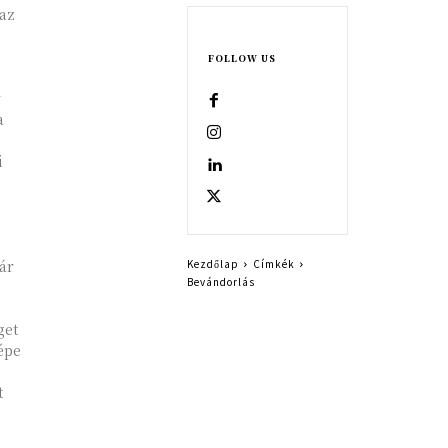
 az
FOLLOW US
y
a
i
Kezdőlap
Címkék
Bevándorlás
get
épe
t