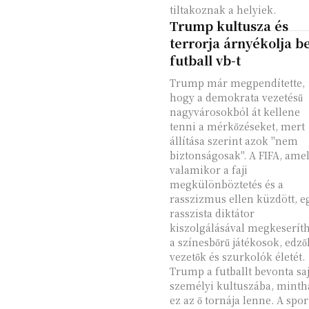
tiltakoznak a helyiek.
Trump kultusza és
terrorja árnyékolja b
futball vb-t
Trump már megpendítette,
hogy a demokrata vezetésű
nagyvárosokból át kellene
tenni a mérkőzéseket, mert
állítása szerint azok "nem
biztonságosak". A FIFA, ame
valamikor a faji
megkülönböztetés és a
rasszizmus ellen küzdött, e
rasszista diktátor
kiszolgálásával megkeseríth
a színesbőrű játékosok, edző
vezetők és szurkolók életét.
Trump a futballt bevonta saj
személyi kultuszába, minth
ez az ő tornája lenne. A spor