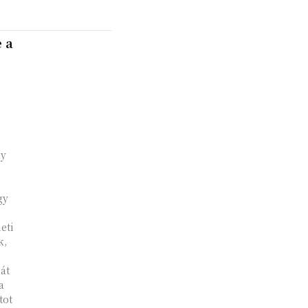
e a
ly
gy
eti
k,
át
a
tot