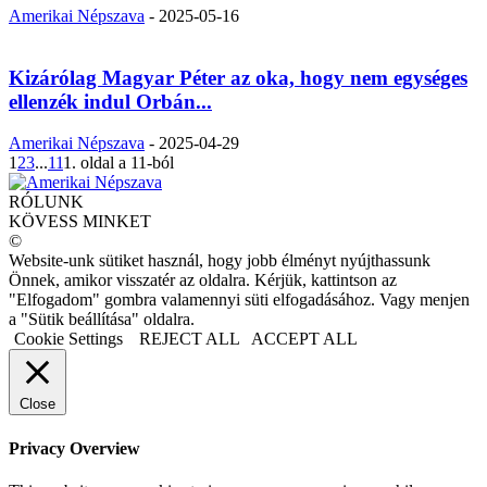
Amerikai Népszava
-
2025-05-16
Kizárólag Magyar Péter az oka, hogy nem egységes
ellenzék indul Orbán...
Amerikai Népszava
-
2025-04-29
1
2
3
...
11
1. oldal a 11-ból
RÓLUNK
KÖVESS MINKET
©
Website-unk sütiket használ, hogy jobb élményt nyújthassunk
Önnek, amikor visszatér az oldalra. Kérjük, kattintson az
"Elfogadom" gombra valamennyi süti elfogadásához. Vagy menjen
a "Sütik beállítása" oldalra.
Cookie Settings
REJECT ALL
ACCEPT ALL
Close
Privacy Overview