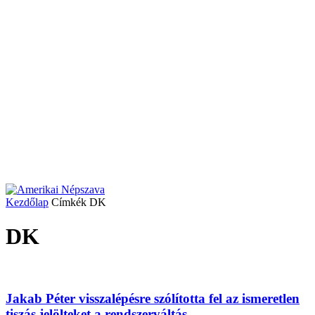
Kezdőlap
Címkék
DK
DK
Jakab Péter visszalépésre szólította fel az ismeretlen
tiszás jelölteket a rendszerváltás...