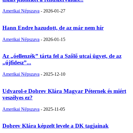
Amerikai Népszava
-
2026-01-27
Hann Endre hazudott, de az már nem hír
Amerikai Népszava
-
2026-01-15
Az „óellenzék” tárta fel a Szőlő utcai ügyet, de az
„újfidesz”...
Amerikai Népszava
-
2025-12-10
Udvarol-e Dobrev Klára Magyar Péternek és miért
veszélyes ez?
Amerikai Népszava
-
2025-11-05
Dobrev Klára képzelt levele a DK tagjainak