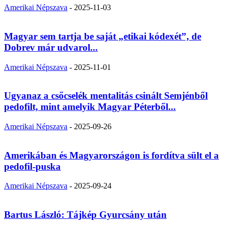
Amerikai Népszava
-
2025-11-03
Magyar sem tartja be saját „etikai kódexét”, de
Dobrev már udvarol...
Amerikai Népszava
-
2025-11-01
Ugyanaz a csőcselék mentalitás csinált Semjénből
pedofilt, mint amelyik Magyar Péterből...
Amerikai Népszava
-
2025-09-26
Amerikában és Magyarországon is fordítva sült el a
pedofil-puska
Amerikai Népszava
-
2025-09-24
Bartus László: Tájkép Gyurcsány után