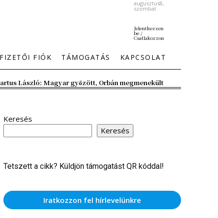
augusztus8,
szombat
Jelentkezzen
be /
Csatlakozzon
FIZETŐI FIÓK
TÁMOGATÁS
KAPCSOLAT
artus László: Magyar győzött, Orbán megmenekült
Keresés
Keresés
Tetszett a cikk? Küldjön támogatást QR kóddal!
Iratkozzon fel hírlevelünkre