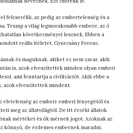
osodásnak neveznek. Ezt cserélik le.
el felcserélik, az pedig az embertelenség és a
ása. Trump a világ legmocskosabb embere, az ő
áthatatlan következményei lesznek. Ebben a
ndott reális ítéletet, Gyurcsány Ferenc.
ásnak és maguknak, akiket ez nem zavar, akik
tán is, azok elveszítettek minden olyan emberi
zi, ami fenntartja a civilizációt. Akik ebbe a
, azok elveszítettek mindent.
az elvtelenség az emberr emberi lényegétől és
ti meg az állatvilágtól. De itt érzéki állatok
szabnak mértéket és ők mérnek jogot. Azoknak az
sz könnyű, de érdemes embernek maradni.