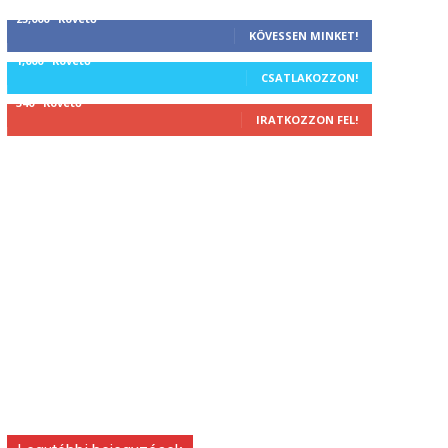
25,000
Követő
KÖVESSEN MINKET!
1,000
Követő
CSATLAKOZZON!
340
Követő
IRATKOZZON FEL!