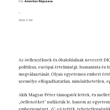
Írta:
Amerikai Népszava
-
2024-11-06
Az óellenzéknek és óbaloldalnak nevezett DK
politikus, európai értelmiségi, humanista és
megválasztását. Olyan egyetemes emberi érté
személye elfogadhatatlan, minősíthetetlen, e
Akik Magyar Péter támogatói lettek, és melle
„óellenzéket” nullázták le, hanem az egyetem
emberiességet „ó”-vá tették, tehetetlenségü