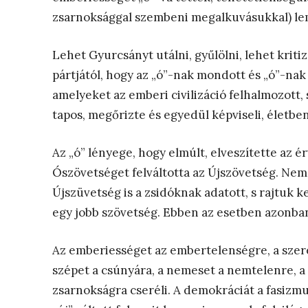
zsarnoksággal szembeni megalkuvásukkal) l
Lehet Gyurcsányt utálni, gyűlölni, lehet kritiz
pártjától, hogy az „ó”-nak mondott és „ó”-na
amelyeket az emberi civilizáció felhalmozott
tapos, megőrizte és egyedül képviseli, életben
Az „ó” lényege, hogy elmúlt, elveszítette az ér
Ószövetséget felváltotta az Újszövetség. Nem 
Újszüvetség is a zsidóknak adatott, s rajtuk
egy jobb szövetség. Ebben az esetben azonban 
Az emberiességet az embertelenségre, a szeret
szépet a csúnyára, a nemeset a nemtelenre, a 
zsarnokságra cseréli. A demokráciát a fasizmus