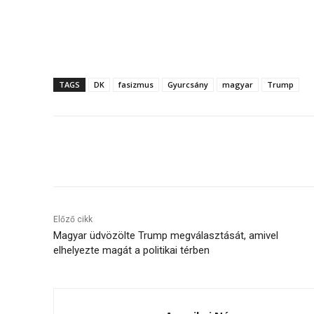
TAGS
DK
fasizmus
Gyurcsány
magyar
Trump
Megosztás
Előző cikk
Magyar üdvözölte Trump megválasztását, amivel
elhelyezte magát a politikai térben