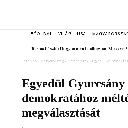
FŐOLDAL
VILÁG
USA
MAGYARORSZÁ
Bartus László: Hogyan nem találkoztam Messivel?
Kezdőlap
Magyarország
Kiemelt hírek
Egyedül Gyurcsány f
Magyarország
Kiemelt hírek
Egyedül Gyurcsány 
demokratához mélt
megválasztását