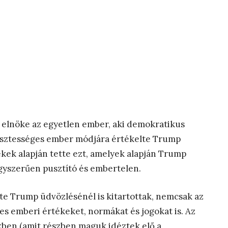
 elnöke az egyetlen ember, aki demokratikus
 tisztességes ember módjára értékelte Trump
kek alapján tette ezt, amelyek alapján Trump
gyszerűen pusztító és embertelen.
tte Trump üdvözlésénél is kitartottak, nemcsak az
es emberi értékeket, normákat és jogokat is. Az
kben (amit részben maguk idéztek elő a