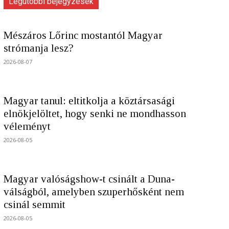
Legutóbbi bejegyzések
Mészáros Lőrinc mostantól Magyar
strómanja lesz?
2026-08-07
Magyar tanul: eltitkolja a köztársasági
elnökjelöltet, hogy senki ne mondhasson
véleményt
2026-08-05
Magyar valóságshow-t csinált a Duna-
válságból, amelyben szuperhősként nem
csinál semmit
2026-08-05