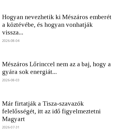
Hogyan nevezhetik ki Mészáros emberét
a köztévébe, és hogyan vonhatják
vissza...
2026-08-04
Mészáros Lőrinccel nem az a baj, hogy a
gyára sok energiát...
2026-08-03
Már firtatják a Tisza-szavazók
felelősségét, itt az idő figyelmeztetni
Magyart
2026-07-31