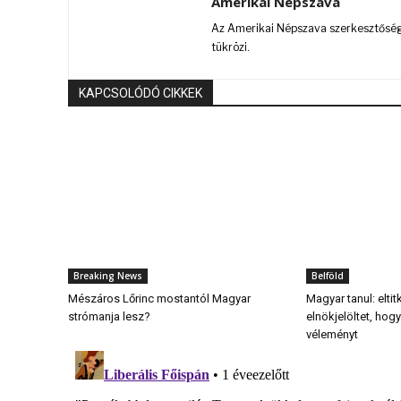
Amerikai Népszava
Az Amerikai Népszava szerkesztőségi
tükrözi.
KAPCSOLÓDÓ CIKKEK
Breaking News
Belföld
Mészáros Lőrinc mostantól Magyar
Magyar tanul: elti
strómanja lesz?
elnökjelöltet, ho
véleményt