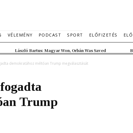
G
VÉLEMÉNY
PODCAST
SPORT
ELŐFIZETÉS
ELŐ
László Bartus: Magyar Won, Orbán Was Saved
B
ogadta demokratához méltóan Trump megválasztását
fogadta
óan Trump