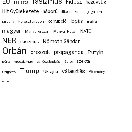
fasizmus
EU
Fidesz
hazugság
fasiszta
Hit Gyülekezete
háború
illiberalizmus
jogállam
lopás
korrupció
járvány
kereszténység
maffia
magyar
NATO
Magyarország
Magyar Péter
NER
Németh Sándor
nácizmus
Orbán
propaganda
oroszok
Putyin
szekta
pénz
rasszizmus
sajtószabadság
Soros
Trump
választás
Ukrajna
Szijjártó
Vélemény
vírus