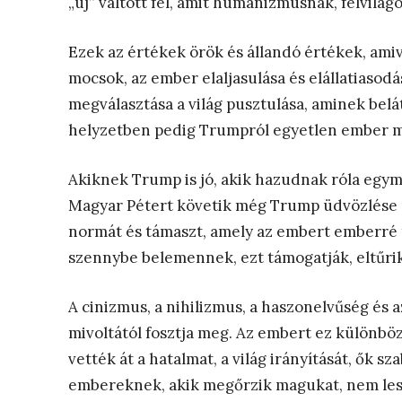
„új” váltott fel, amit humanizmusnak, felvilág
Ezek az értékek örök és állandó értékek, amiv
mocsok, az ember elaljasulása és elállatiasod
megválasztása a világ pusztulása, aminek bel
helyzetben pedig Trumpról egyetlen ember mo
Akiknek Trump is jó, akik hazudnak róla egym
Magyar Pétert követik még Trump üdvözlése u
normát és támaszt, amely az embert emberré tes
szennybe belemennek, ezt támogatják, eltűrik
A cinizmus, a nihilizmus, a haszonelvűség és 
mivoltától fosztja meg. Az embert ez különbözte
vették át a hatalmat, a világ irányítását, ők 
embereknek, akik megőrzik magukat, nem le