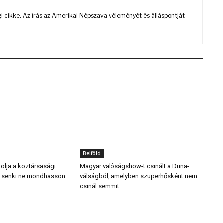
 cikke. Az írás az Amerikai Népszava véleményét és álláspontját
Belföld
tkolja a köztársasági
Magyar valóságshow-t csinált a Duna-
gy senki ne mondhasson
válságból, amelyben szuperhősként nem
csinál semmit