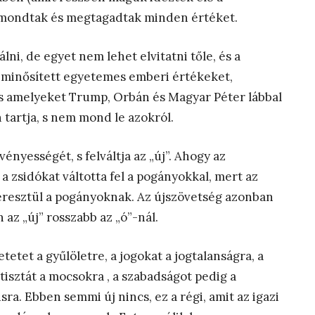
emondtak és megtagadtak minden értéket.
álni, de egyet nem lehet elvitatni tőle, és a
k minősített egyetemes emberi értékeket,
, s amelyeket Trump, Orbán és Magyar Péter lábbal
 tartja, s nem mond le azokról.
vényességét, s felváltja az „új”. Ahogy az
a zsidókat váltotta fel a pogányokkal, mert az
 keresztül a pogányoknak. Az újszövetség azonban
az „új” rosszabb az „ó”-nál.
etet a gyűlöletre, a jogokat a jogtalanságra, a
tisztát a mocsokra , a szabadságot pedig a
ra. Ebben semmi új nincs, ez a régi, amit az igazi