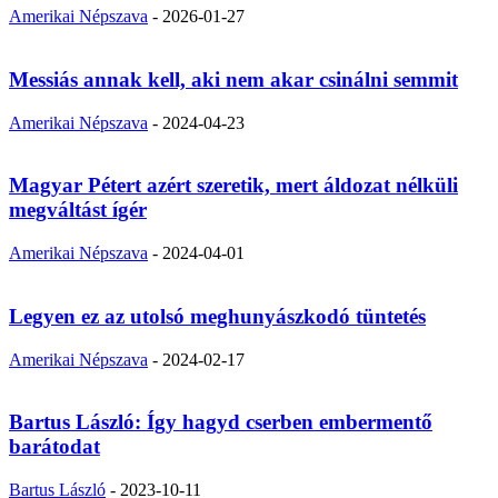
Amerikai Népszava
-
2026-01-27
Messiás annak kell, aki nem akar csinálni semmit
Amerikai Népszava
-
2024-04-23
Magyar Pétert azért szeretik, mert áldozat nélküli
megváltást ígér
Amerikai Népszava
-
2024-04-01
Legyen ez az utolsó meghunyászkodó tüntetés
Amerikai Népszava
-
2024-02-17
Bartus László: Így hagyd cserben embermentő
barátodat
Bartus László
-
2023-10-11