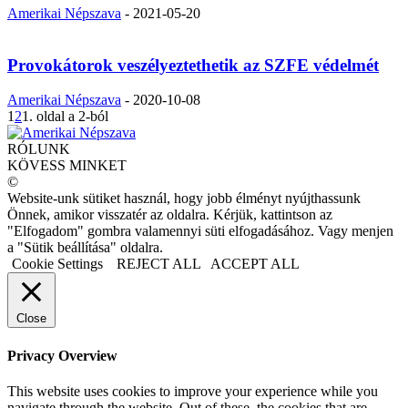
Amerikai Népszava
-
2021-05-20
Provokátorok veszélyeztethetik az SZFE védelmét
Amerikai Népszava
-
2020-10-08
1
2
1. oldal a 2-ból
RÓLUNK
KÖVESS MINKET
©
Website-unk sütiket használ, hogy jobb élményt nyújthassunk
Önnek, amikor visszatér az oldalra. Kérjük, kattintson az
"Elfogadom" gombra valamennyi süti elfogadásához. Vagy menjen
a "Sütik beállítása" oldalra.
Cookie Settings
REJECT ALL
ACCEPT ALL
Close
Privacy Overview
This website uses cookies to improve your experience while you
navigate through the website. Out of these, the cookies that are