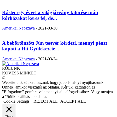
Kásler egy évvel a világjárvány kitörése után
kórházakat keres fel, de...
Amerikai Népszava
-
2021-03-30
A bebörtönzött Jün testvér kérdezi, mennyi pénzt
kapott a Hit Gyülekezete...
Amerikai Népszava
-
2021-03-24
RÓLUNK
KÖVESS MINKET
©
Website-unk sütiket használ, hogy jobb élményt nyújthassunk
Önnek, amikor visszatér az oldalra. Kérjük, kattintson az
"Elfogadom" gombra valamennyi süti elfogadásához. Vagy menjen
a "Sütik beállítása" oldalra.
Cookie Settings
REJECT ALL
ACCEPT ALL
Close