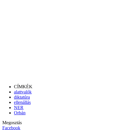
CÍMKÉK
alattvalók
diktatúra
ellenállás
NER
Orbán
Megosztás
Facebook