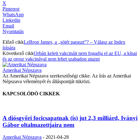
X
Pinterest
WhatsApp
Linkedin
Email
Nyomtatás
Előző cikk
LeBron James, a „sötét paraszt”? – Válasz az Index
írására
Következő cikk
Orbán keleti vakcináit nem fogadja el az EU, a kínai
és az orosz vakcinával nem lehet szabadon utazni
Amerikai Népszava
Az Amerikai Népszava szerkesztőségi cikke. Az írás az Amerikai
Népszava véleményét és álláspontját tükrözi.
KAPCSOLÓDÓ CIKKEK
A diósgyőri focicsapatnak (is) jut 2,3 milliárd, Iványi
Gábor oltalmazottjaira nem
Amerikai Népszava
-
2021-04-28