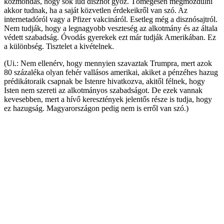
közmondás, hogy sok lúd disznót győz. Tömegesen megmozdulni
akkor tudnak, ha a saját közvetlen érdekeikről van szó. Az
internetadóról vagy a Pfizer vakcináról. Esetleg még a disznósajtról.
Nem tudják, hogy a legnagyobb veszteség az alkotmány és az általa
védett szabadság. Óvodás gyerekek ezt már tudják Amerikában. Ez
a különbség. Tisztelet a kivételnek.
(Ui.: Nem ellenérv, hogy mennyien szavaztak Trumpra, mert azok
80 százaléka olyan fehér vallásos amerikai, akiket a pénzéhes hazug
prédikátoraik csapnak be Istenre hivatkozva, akitől félnek, hogy
Isten nem szereti az alkotmányos szabadságot. De ezek vannak
kevesebben, mert a hívő keresztények jelentős része is tudja, hogy
ez hazugság. Magyarországon pedig nem is erről van szó.)