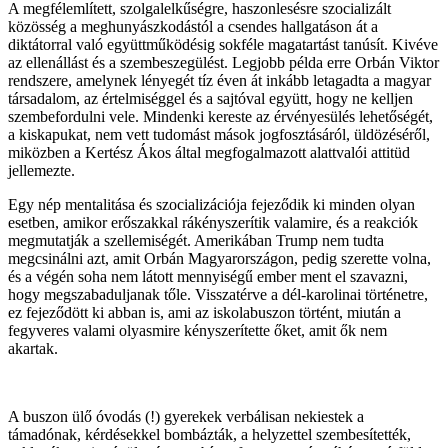
A megfélemlített, szolgalelkűségre, haszonlesésre szocializált
közösség a meghunyászkodástól a csendes hallgatáson át a
diktátorral való együttműködésig sokféle magatartást tanúsít. Kivéve
az ellenállást és a szembeszegülést. Legjobb példa erre Orbán Viktor
rendszere, amelynek lényegét tíz éven át inkább letagadta a magyar
társadalom, az értelmiséggel és a sajtóval együtt, hogy ne kelljen
szembefordulni vele. Mindenki kereste az érvényesülés lehetőségét,
a kiskapukat, nem vett tudomást mások jogfosztásáról, üldözéséről,
miközben a Kertész Ákos által megfogalmazott alattvalói attitüd
jellemezte.
Egy nép mentalitása és szocializációja fejeződik ki minden olyan
esetben, amikor erőszakkal rákényszerítik valamire, és a reakciók
megmutatják a szellemiségét. Amerikában Trump nem tudta
megcsinálni azt, amit Orbán Magyarországon, pedig szerette volna,
és a végén soha nem látott mennyiségű ember ment el szavazni,
hogy megszabaduljanak tőle. Visszatérve a dél-karolinai történetre,
ez fejeződött ki abban is, ami az iskolabuszon történt, miután a
fegyveres valami olyasmire kényszerítette őket, amit ők nem
akartak.
A buszon ülő óvodás (!) gyerekek verbálisan nekiestek a
támadónak, kérdésekkel bombázták, a helyzettel szembesítették,