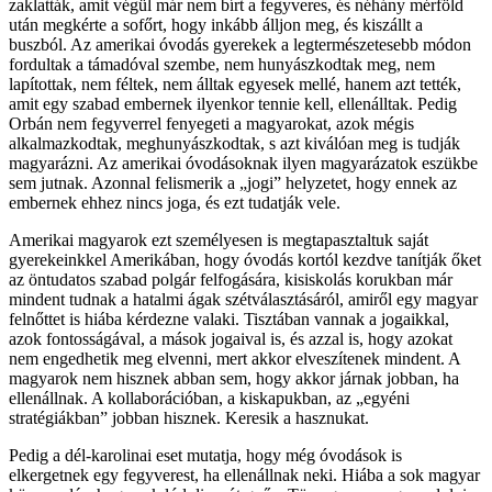
zaklatták, amit végül már nem bírt a fegyveres, és néhány mérföld
után megkérte a sofőrt, hogy inkább álljon meg, és kiszállt a
buszból. Az amerikai óvodás gyerekek a legtermészetesebb módon
fordultak a támadóval szembe, nem hunyászkodtak meg, nem
lapítottak, nem féltek, nem álltak egyesek mellé, hanem azt tették,
amit egy szabad embernek ilyenkor tennie kell, ellenálltak. Pedig
Orbán nem fegyverrel fenyegeti a magyarokat, azok mégis
alkalmazkodtak, meghunyászkodtak, s azt kiválóan meg is tudják
magyarázni. Az amerikai óvodásoknak ilyen magyarázatok eszükbe
sem jutnak. Azonnal felismerik a „jogi” helyzetet, hogy ennek az
embernek ehhez nincs joga, és ezt tudatják vele.
Amerikai magyarok ezt személyesen is megtapasztaltuk saját
gyerekeinkkel Amerikában, hogy óvodás kortól kezdve tanítják őket
az öntudatos szabad polgár felfogására, kisiskolás korukban már
mindent tudnak a hatalmi ágak szétválasztásáról, amiről egy magyar
felnőttet is hiába kérdezne valaki. Tisztában vannak a jogaikkal,
azok fontosságával, a mások jogaival is, és azzal is, hogy azokat
nem engedhetik meg elvenni, mert akkor elveszítenek mindent. A
magyarok nem hisznek abban sem, hogy akkor járnak jobban, ha
ellenállnak. A kollaborációban, a kiskapukban, az „egyéni
stratégiákban” jobban hisznek. Keresik a hasznukat.
Pedig a dél-karolinai eset mutatja, hogy még óvodások is
elkergetnek egy fegyverest, ha ellenállnak neki. Hiába a sok magyar