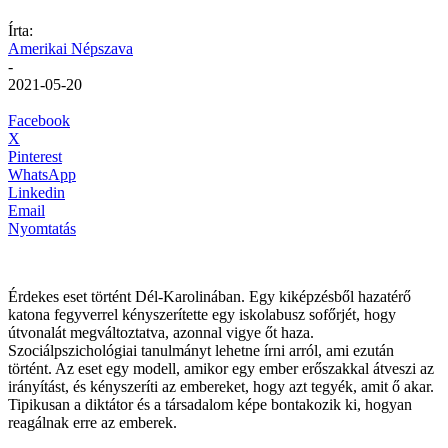
Írta:
Amerikai Népszava
-
2021-05-20
Facebook
X
Pinterest
WhatsApp
Linkedin
Email
Nyomtatás
Érdekes eset történt Dél-Karolinában. Egy kiképzésből hazatérő
katona fegyverrel kényszerítette egy iskolabusz sofőrjét, hogy
útvonalát megváltoztatva, azonnal vigye őt haza.
Szociálpszichológiai tanulmányt lehetne írni arról, ami ezután
történt. Az eset egy modell, amikor egy ember erőszakkal átveszi az
irányítást, és kényszeríti az embereket, hogy azt tegyék, amit ő akar.
Tipikusan a diktátor és a társadalom képe bontakozik ki, hogyan
reagálnak erre az emberek.