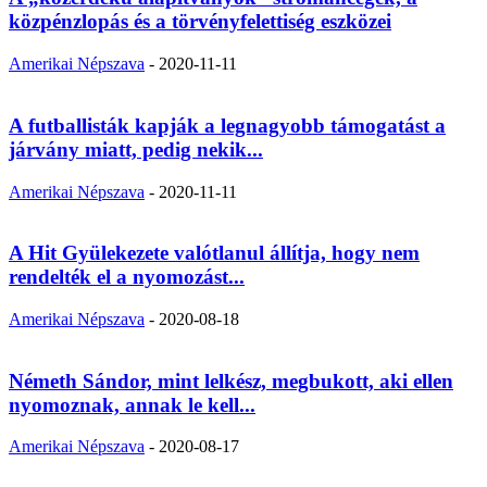
közpénzlopás és a törvényfelettiség eszközei
Amerikai Népszava
-
2020-11-11
A futballisták kapják a legnagyobb támogatást a
járvány miatt, pedig nekik...
Amerikai Népszava
-
2020-11-11
A Hit Gyülekezete valótlanul állítja, hogy nem
rendelték el a nyomozást...
Amerikai Népszava
-
2020-08-18
Németh Sándor, mint lelkész, megbukott, aki ellen
nyomoznak, annak le kell...
Amerikai Népszava
-
2020-08-17