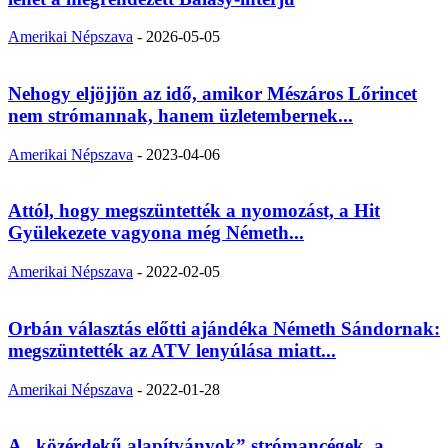
Amerikai Népszava
-
2026-05-05
Nehogy eljöjjön az idő, amikor Mészáros Lőrincet
nem strómannak, hanem üzletembernek...
Amerikai Népszava
-
2023-04-06
Attól, hogy megszüntették a nyomozást, a Hit
Gyülekezete vagyona még Németh...
Amerikai Népszava
-
2022-02-05
Orbán választás előtti ajándéka Németh Sándornak:
megszüntették az ATV lenyúlása miatt...
Amerikai Népszava
-
2022-01-28
A „közérdekű alapítványok” strómancégek, a