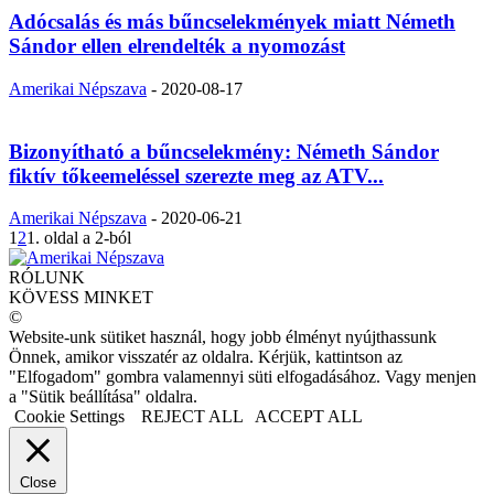
Adócsalás és más bűncselekmények miatt Németh
Sándor ellen elrendelték a nyomozást
Amerikai Népszava
-
2020-08-17
Bizonyítható a bűncselekmény: Németh Sándor
fiktív tőkeemeléssel szerezte meg az ATV...
Amerikai Népszava
-
2020-06-21
1
2
1. oldal a 2-ból
RÓLUNK
KÖVESS MINKET
©
Website-unk sütiket használ, hogy jobb élményt nyújthassunk
Önnek, amikor visszatér az oldalra. Kérjük, kattintson az
"Elfogadom" gombra valamennyi süti elfogadásához. Vagy menjen
a "Sütik beállítása" oldalra.
Cookie Settings
REJECT ALL
ACCEPT ALL
Close