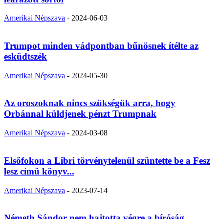
Amerikai Népszava
-
2024-06-03
Trumpot minden vádpontban bűnösnek ítélte az
esküdtszék
Amerikai Népszava
-
2024-05-30
Az oroszoknak nincs szükségük arra, hogy
Orbánnal küldjenek pénzt Trumpnak
Amerikai Népszava
-
2024-03-08
Elsőfokon a Libri törvénytelenül szüntette be a Fesz
lesz című könyv...
Amerikai Népszava
-
2023-07-14
Németh Sándor nem hajtotta végre a bíróság