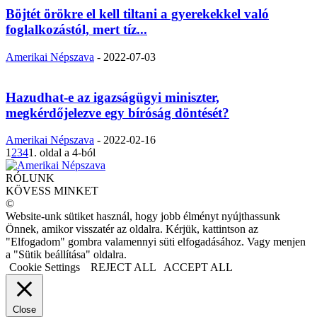
Böjtét örökre el kell tiltani a gyerekekkel való
foglalkozástól, mert tíz...
Amerikai Népszava
-
2022-07-03
Hazudhat-e az igazságügyi miniszter,
megkérdőjelezve egy bíróság döntését?
Amerikai Népszava
-
2022-02-16
1
2
3
4
1. oldal a 4-ból
RÓLUNK
KÖVESS MINKET
©
Website-unk sütiket használ, hogy jobb élményt nyújthassunk
Önnek, amikor visszatér az oldalra. Kérjük, kattintson az
"Elfogadom" gombra valamennyi süti elfogadásához. Vagy menjen
a "Sütik beállítása" oldalra.
Cookie Settings
REJECT ALL
ACCEPT ALL
Close