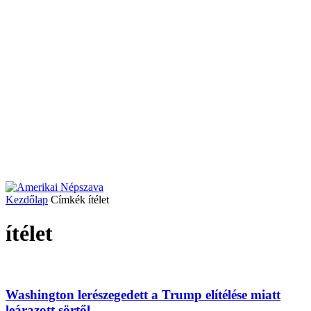
Kezdőlap
Címkék
ítélet
ítélet
Washington lerészegedett a Trump elítélése miatt
leárazott sörtől