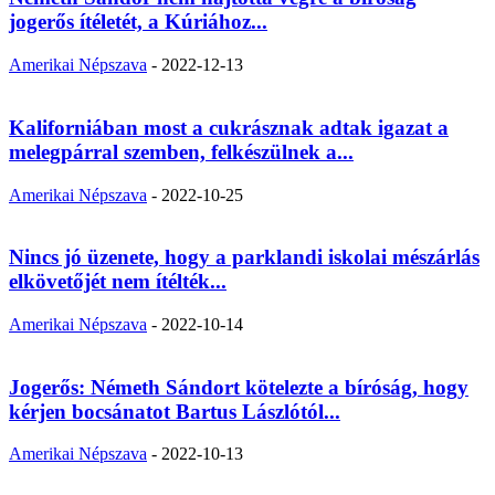
jogerős ítéletét, a Kúriához...
Amerikai Népszava
-
2022-12-13
Kaliforniában most a cukrásznak adtak igazat a
melegpárral szemben, felkészülnek a...
Amerikai Népszava
-
2022-10-25
Nincs jó üzenete, hogy a parklandi iskolai mészárlás
elkövetőjét nem ítélték...
Amerikai Népszava
-
2022-10-14
Jogerős: Németh Sándort kötelezte a bíróság, hogy
kérjen bocsánatot Bartus Lászlótól...
Amerikai Népszava
-
2022-10-13