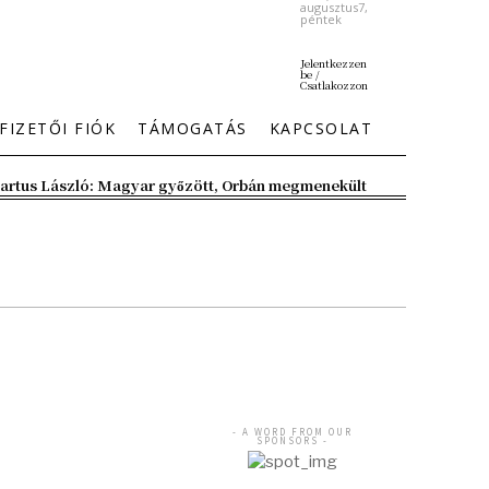
augusztus7,
péntek
Jelentkezzen
be /
Csatlakozzon
FIZETŐI FIÓK
TÁMOGATÁS
KAPCSOLAT
artus László: Magyar győzött, Orbán megmenekült
- A WORD FROM OUR
SPONSORS -