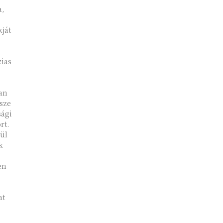
a,
kját
zias
an
sze
sági
rt.
ül
k
en
at