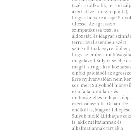
(azért trollkodik, terrorizálj
azért alázza meg naponta),
hogy a helyére a saját Sulyo
ültesse. Az agresszió
szimpatikussá teszi az
áldozatát, és Magyar színhá
terrorjával szemben azért
szurkolhtnak egyre többen,
hogy az emberi méltóságáb
megalázott Sulyok szedje ös
magát, s rúgja ki a köztársa
elnöki palotából az agresszo
Erre nyilvánvalóan nem ker
sor, mert Sulyokból hiányzi
ez a fajta öntudatos és
méltóságteljes fellépés, épp
ezért választotta Orbán. De
enélkül is, Magyar fellépése
Sulyok mellé állíthatja azok
is, akik méltatlannak és
alkalmatlannak tartják a