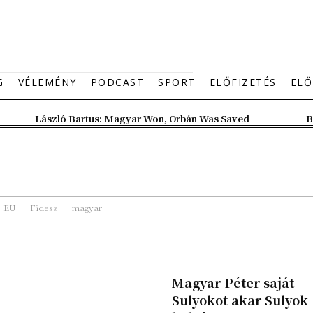
G
VÉLEMÉNY
PODCAST
SPORT
ELŐFIZETÉS
ELŐ
László Bartus: Magyar Won, Orbán Was Saved
B
EU
Fidesz
magyar
Magyar Péter saját
Sulyokot akar Sulyok