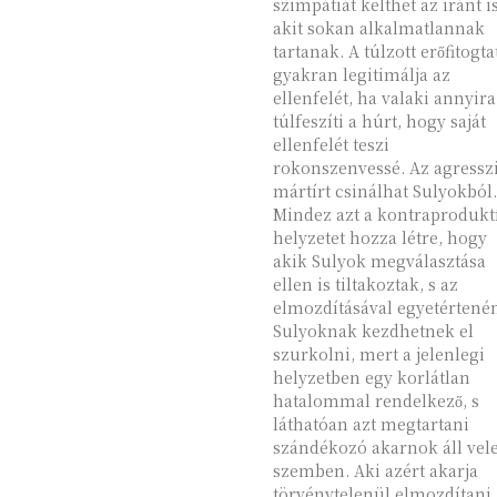
szimpátiát kelthet az iránt is
akit sokan alkalmatlannak
tartanak. A túlzott erőfitogta
gyakran legitimálja az
ellenfelét, ha valaki annyira
túlfeszíti a húrt, hogy saját
ellenfelét teszi
rokonszenvessé. Az agressz
mártírt csinálhat Sulyokból
Mindez azt a kontraprodukt
helyzetet hozza létre, hogy
akik Sulyok megválasztása
ellen is tiltakoztak, s az
elmozdításával egyetértené
Sulyoknak kezdhetnek el
szurkolni, mert a jelenlegi
helyzetben egy korlátlan
hatalommal rendelkező, s
láthatóan azt megtartani
szándékozó akarnok áll vel
szemben. Aki azért akarja
törvénytelenül elmozdítani