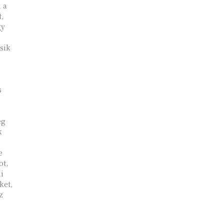
 a
,
gy
sik
s
ég
k
e
ot,
i
ket,
z