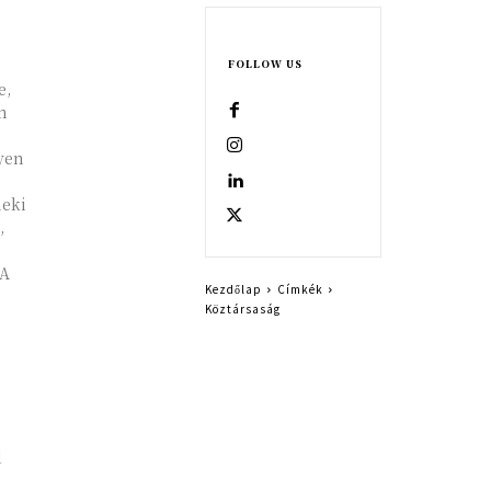
FOLLOW US
e,
n
lyen
neki
,
 A
Kezdőlap
Címkék
Köztársaság
l