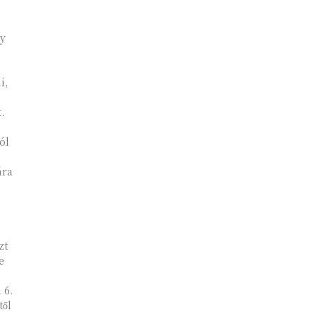
gy
i,
.
ól
ára
e
 6.
től