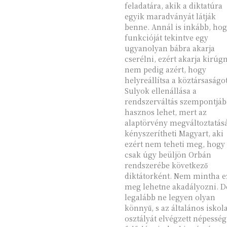
feladatára, akik a diktatúra
egyik maradványát látják
benne. Annál is inkább, ho
funkcióját tekintve egy
ugyanolyan bábra akarja
cserélni, ezért akarja kirúgn
nem pedig azért, hogy
helyreállítsa a köztársaságot
Sulyok ellenállása a
rendszerváltás szempontjáb
hasznos lehet, mert az
alaptörvény megváltoztatás
kényszerítheti Magyart, aki
ezért nem teheti meg, hogy
csak úgy beüljön Orbán
rendszerébe következő
diktátorként. Nem mintha ezt
meg lehetne akadályozni. D
legalább ne legyen olyan
könnyű, s az általános iskola
osztályát elvégzett népesség