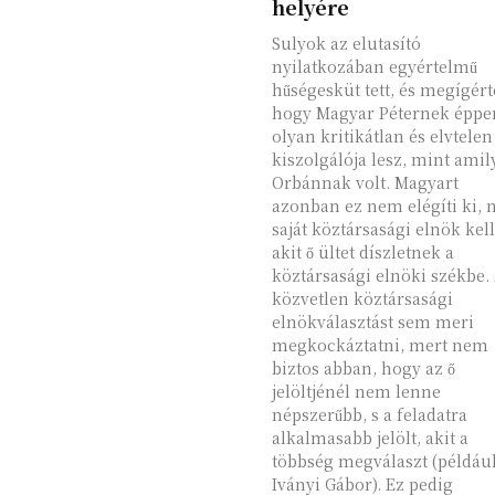
helyére
Sulyok az elutasító
nyilatkozában egyértelmű
hűségesküt tett, és megígért
hogy Magyar Péternek éppe
olyan kritikátlan és elvtelen
kiszolgálója lesz, mint ami
Orbánnak volt. Magyart
azonban ez nem elégíti ki, 
saját köztársasági elnök kell
akit ő ültet díszletnek a
köztársasági elnöki székbe.
közvetlen köztársasági
elnökválasztást sem meri
megkockáztatni, mert nem
biztos abban, hogy az ő
jelöltjénél nem lenne
népszerűbb, s a feladatra
alkalmasabb jelölt, akit a
többség megválaszt (példáu
Iványi Gábor). Ez pedig