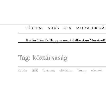
FŐOLDAL
VILÁG
USA
MAGYARORSZÁ
Bartus László: Hogyan nem találkoztam Messivel?
Tag:
köztársaság
Orbán
NER
fasizmus
diktatúra
Trump
ellenzék