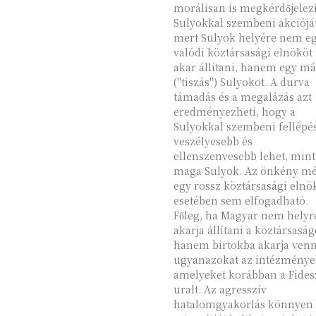
morálisan is megkérdőjelezi
Sulyokkal szembeni akcióját
mert Sulyok helyére nem e
valódi köztársasági elnököt
akar állítani, hanem egy má
("tiszás") Sulyokot. A durva
támadás és a megalázás azt
eredményezheti, hogy a
Sulyokkal szembeni fellépé
veszélyesebb és
ellenszenvesebb lehet, mint
maga Sulyok. Az önkény m
egy rossz köztársasági elnö
esetében sem elfogadható.
Főleg, ha Magyar nem helyr
akarja állítani a köztársaság
hanem birtokba akarja venn
ugyanazokat az intézménye
amelyeket korábban a Fides
uralt. Az agresszív
hatalomgyakorlás könnyen