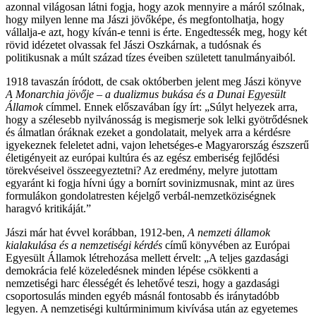
azonnal világosan látni fogja, hogy azok mennyire a máról szólnak,
hogy milyen lenne ma Jászi jövőképe, és megfontolhatja, hogy
vállalja-e azt, hogy kíván-e tenni is érte. Engedtessék meg, hogy két
rövid idézetet olvassak fel Jászi Oszkárnak, a tudósnak és
politikusnak a múlt század tízes éveiben született tanulmányaiból.
1918 tavaszán íródott, de csak októberben jelent meg Jászi könyve
A Monarchia jövője – a dualizmus bukása és a Dunai Egyesült
Államok
címmel. Ennek előszavában így írt: „Súlyt helyezek arra,
hogy a szélesebb nyilvánosság is megismerje sok lelki gyötrődésnek
és álmatlan óráknak ezeket a gondolatait, melyek arra a kérdésre
igyekeznek feleletet adni, vajon lehetséges-e Magyarország észszerű
életigényeit az európai kultúra és az egész emberiség fejlődési
törekvéseivel összeegyeztetni? Az eredmény, melyre jutottam
egyaránt ki fogja hívni úgy a bornírt sovinizmusnak, mint az üres
formulákon gondolatresten kéjelgő verbál-nemzetköziségnek
haragvó kritikáját.”
Jászi már hat évvel korábban, 1912-ben,
A nemzeti államok
kialakulása és a nemzetiségi kérdés
című könyvében az Európai
Egyesült Államok létrehozása mellett érvelt: „A teljes gazdasági
demokrácia felé közeledésnek minden lépése csökkenti a
nemzetiségi harc élességét és lehetővé teszi, hogy a gazdasági
csoportosulás minden egyéb másnál fontosabb és iránytadóbb
legyen. A nemzetiségi kultúrminimum kivívása után az egyetemes