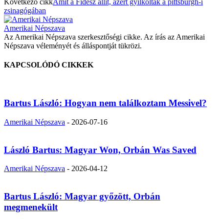
Következő cikk
Amit a Fidesz állít, azért gyilkoltak a pittsburgh-i
zsinagógában
Amerikai Népszava
Az Amerikai Népszava szerkesztőségi cikke. Az írás az Amerikai
Népszava véleményét és álláspontját tükrözi.
KAPCSOLÓDÓ CIKKEK
Bartus László: Hogyan nem találkoztam Messivel?
Amerikai Népszava
-
2026-07-16
László Bartus: Magyar Won, Orbán Was Saved
Amerikai Népszava
-
2026-04-12
Bartus László: Magyar győzött, Orbán
megmenekült