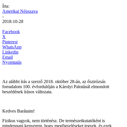
Írta:
Amerikai Népszava
-
2018-10-28
Facebook
X
Pinterest
WhatsApp
Linkedin
Email
Nyomtatás
Az alábbi írás a szerző 2018. október 28-án, az őszirózsás
forradalom 100. évfordulóján a Károlyi Palotánál elmondott
beszédének írásos változata.
Kedves Barátaim!
Fizikus vagyok, nem történész. De természetkutatóként is
mindennapi kenyerem, hogy megfigyeléseket tegyek, és ezek