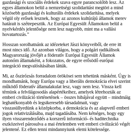
gazdasági és szociális érdekek szava egyre parancsolóbb lesz. Az
egyes államokon belül a nemzetiségi szolidaritást megtöri a mind
közösebb gazdasági és kulturális érdekek szolidaritása, melyek
végül oly erősek lesznek, hogy az azonos kultúrájú államok merev
határait is szétrepesztik. Az Európai Egyesült Államokon belül a
nyelvkérdés jelentősége nem lesz nagyobb, mint ma a vallási
hovatartozás.”
Hosszan sorolhatnánk az idézeteket Jászi könyveiből, de erre itt
most nincs idő. Az azonban világos, hogy a polgári radikálisok
Magyarország jövőjét a föderatív Európai Egyesült Államok
autonóm államaként, a fokozatos, de egyre erősödő európai
integráció megvalósításában látták.
Mi, az őszirózsás forradalom örökösei sem tehetünk másként. Úgy is
mondhatnánk, hogy Európa vagy a liberális demokrácia elvei szerint
működő föderatív államalakulat lesz, vagy nem lesz. Vissza kell
térnünk a felvilágosodás alapértékeihez, amelyek létrehozták az
emberi civilizáció történetének – összes hibájával együtt – mindmáig
leghatékonyabb és legsikeresebb társadalmait, vagy
visszasüllyedünk a középkorba, a demokrácia és az alapvető emberi
jogok relativizálásába, majd tagadásába. Nem kétséges, hogy egy
ilyen visszarendeződés a korszerű információ- és haditechnika
eszközeivel párosulva a mai értelemben vett emberi civilizáció végét
jelentené. Ez ellen tenni mindannyiunk elemi kötelessége.