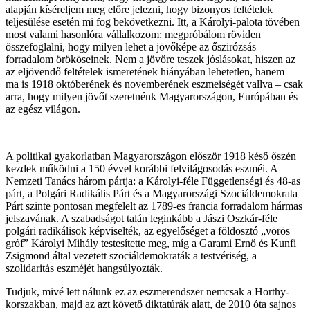
alapján kíséreljem meg előre jelezni, hogy bizonyos feltételek
teljesülése esetén mi fog bekövetkezni. Itt, a Károlyi-palota tövében
most valami hasonlóra vállalkozom: megpróbálom röviden
összefoglalni, hogy milyen lehet a jövőképe az őszirózsás
forradalom örököseinek. Nem a jövőre teszek jóslásokat, hiszen az
az eljövendő feltételek ismeretének hiányában lehetetlen, hanem –
ma is 1918 októberének és novemberének eszmeiségét vallva – csak
arra, hogy milyen jövőt szeretnénk Magyarországon, Európában és
az egész világon.
A politikai gyakorlatban Magyarországon először 1918 késő őszén
kezdek működni a 150 évvel korábbi felvilágosodás eszméi. A
Nemzeti Tanács három pártja: a Károlyi-féle Függetlenségi és 48-as
párt, a Polgári Radikális Párt és a Magyarországi Szociáldemokrata
Párt szinte pontosan megfelelt az 1789-es francia forradalom hármas
jelszavának. A szabadságot talán leginkább a Jászi Oszkár-féle
polgári radikálisok képviselték, az egyelőséget a földosztó „vörös
gróf” Károlyi Mihály testesítette meg, míg a Garami Ernő és Kunfi
Zsigmond által vezetett szociáldemokraták a testvériség, a
szolidaritás eszméjét hangsúlyozták.
Tudjuk, mivé lett nálunk ez az eszmerendszer nemcsak a Horthy-
korszakban, majd az azt követő diktatúrák alatt, de 2010 óta sajnos