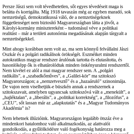
Persze Jászi sem volt tévedhetetlen, sőt egyes tévedéseit maga is
belátta és korrigálta. Míg 1918 tavaszán még az egyben maradó, sok
nemzetiségű, demokratikussá váló, de a nemzetiségeknek
függetlenséget nem biztosító Magyarországban látta a jövőt, a
Károlyi-kormány minisztereként – tudomásul véve a politikai
realitást – már a területi autonómia megadásának alapján tárgyalt a
nemzetiségekkel.
Mint ahogy korábban nem volt az, ma sem könnyű felvállalni Jászi
Oszkár és a polgári radikálisok örökségét. Eszméiket minden
autokratikus magyar rendszer árulónak tartotta és elutasította, és
hasonlóképp ők is elhatárolódtak minden önkényuralmi rendszertől.
Nem kivétel ez alól a mai magyar rendszer sem. A „polgári
radikális”, a „szabadkőműves”, a „Galilei-kör” ma szitokszó
Magyarországon; a „nemzetvesztő” és a „hazaáruló” szinonimája.
De vajon nem viselhetjük-e büszkén annak a rendszernek a
szitokszavait, amelyben ugyancsak szitokszóvá vált a „menekült”, a
„hajléktalan”, a „liberális”, a „politikai korrektség”, a „filozófus”, a
„CEU”, sőt lassan már az „alapkutatás” és a „Magyar Tudományos
Akadémia” is?
Nem lehetnek illúzióink. Magyarországon legalább ötszáz éve a
mindenkori hatalomhoz való alkalmazkodás, az alattvalói
gondolkodás, a gyűlölködésre való fogékonyság határozza meg a