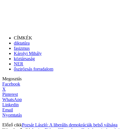
CÍMKÉK
diktatúra
fasizmus
Károlyi Mihály
köztársaság
NER
őszirózsás forradalom
Megosztás
Facebook
X
Pinterest
WhatsApp
Linkedin
Email
Nyomtatás
Előző cikk
Pozsár László: A liberális demokráciák belső válsága