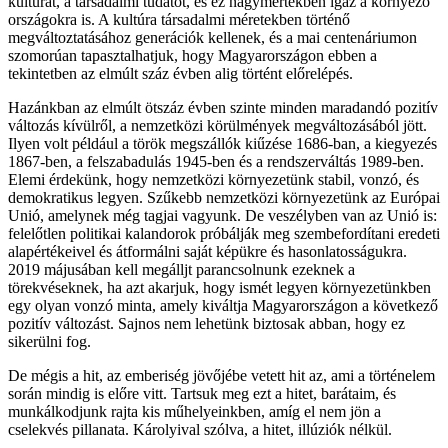
kultúrát, a társadalmi tudatot, és ez nagymértékben igaz a környező
országokra is. A kultúra társadalmi méretekben történő
megváltoztatásához generációk kellenek, és a mai centenáriumon
szomorúan tapasztalhatjuk, hogy Magyarországon ebben a
tekintetben az elmúlt száz évben alig történt előrelépés.
Hazánkban az elmúlt ötszáz évben szinte minden maradandó pozitív
változás kívülről, a nemzetközi körülmények megváltozásából jött.
Ilyen volt például a török megszállók kiűzése 1686-ban, a kiegyezés
1867-ben, a felszabadulás 1945-ben és a rendszerváltás 1989-ben.
Elemi érdekünk, hogy nemzetközi környezetünk stabil, vonzó, és
demokratikus legyen. Szűkebb nemzetközi környezetünk az Európai
Unió, amelynek még tagjai vagyunk. De veszélyben van az Unió is:
felelőtlen politikai kalandorok próbálják meg szembefordítani eredeti
alapértékeivel és átformálni saját képükre és hasonlatosságukra.
2019 májusában kell megálljt parancsolnunk ezeknek a
törekvéseknek, ha azt akarjuk, hogy ismét legyen környezetünkben
egy olyan vonzó minta, amely kiváltja Magyarországon a következő
pozitív változást. Sajnos nem lehetünk biztosak abban, hogy ez
sikerülni fog.
De mégis a hit, az emberiség jövőjébe vetett hit az, ami a történelem
során mindig is előre vitt. Tartsuk meg ezt a hitet, barátaim, és
munkálkodjunk rajta kis műhelyeinkben, amíg el nem jön a
cselekvés pillanata. Károlyival szólva, a hitet, illúziók nélkül.