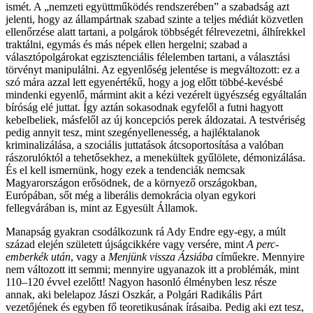
ismét. A „nemzeti együttműködés rendszerében” a szabadság azt
jelenti, hogy az állampártnak szabad szinte a teljes médiát közvetlen
ellenőrzése alatt tartani, a polgárok többségét félrevezetni, álhírekkel
traktálni, egymás és más népek ellen hergelni; szabad a
választópolgárokat egzisztenciális félelemben tartani, a választási
törvényt manipulálni. Az egyenlőség jelentése is megváltozott: ez a
szó mára azzal lett egyenértékű, hogy a jog előtt többé-kevésbé
mindenki egyenlő, mármint akit a kézi vezérelt ügyészség egyáltalán
bíróság elé juttat. Így aztán sokasodnak egyfelől a futni hagyott
kebelbeliek, másfelől az új koncepciós perek áldozatai. A testvériség
pedig annyit tesz, mint szegényellenesség, a hajléktalanok
kriminalizálása, a szociális juttatások átcsoportosítása a valóban
rászorulóktól a tehetősekhez, a menekültek gyűlölete, démonizálása.
És el kell ismernünk, hogy ezek a tendenciák nemcsak
Magyarországon erősödnek, de a környező országokban,
Európában, sőt még a liberális demokrácia olyan egykori
fellegvárában is, mint az Egyesült Államok.
Manapság gyakran csodálkozunk rá Ady Endre egy-egy, a múlt
század elején született újságcikkére vagy versére, mint
A perc-
emberkék után
, vagy a
Menjünk vissza Ázsiába
címűekre. Mennyire
nem változott itt semmi; mennyire ugyanazok itt a problémák, mint
110–120 évvel ezelőtt! Nagyon hasonló élményben lesz része
annak, aki belelapoz Jászi Oszkár, a Polgári Radikális Párt
vezetőjének és egyben fő teoretikusának írásaiba. Pedig aki ezt tesz,