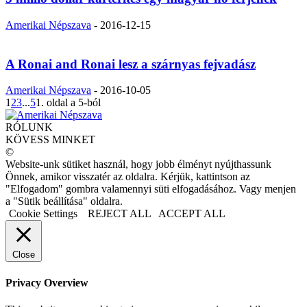
Amerikai Népszava
-
2016-12-15
A Ronai and Ronai lesz a szárnyas fejvadász
Amerikai Népszava
-
2016-10-05
1
2
3
...
5
1. oldal a 5-ból
RÓLUNK
KÖVESS MINKET
©
Website-unk sütiket használ, hogy jobb élményt nyújthassunk
Önnek, amikor visszatér az oldalra. Kérjük, kattintson az
"Elfogadom" gombra valamennyi süti elfogadásához. Vagy menjen
a "Sütik beállítása" oldalra.
Cookie Settings
REJECT ALL
ACCEPT ALL
Close
Privacy Overview