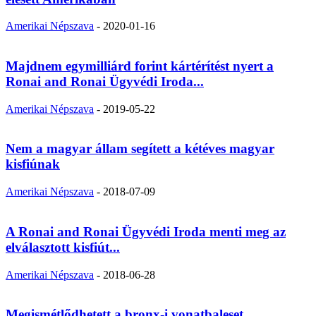
Amerikai Népszava
-
2020-01-16
Majdnem egymilliárd forint kártérítést nyert a
Ronai and Ronai Ügyvédi Iroda...
Amerikai Népszava
-
2019-05-22
Nem a magyar állam segített a kétéves magyar
kisfiúnak
Amerikai Népszava
-
2018-07-09
A Ronai and Ronai Ügyvédi Iroda menti meg az
elválasztott kisfiút...
Amerikai Népszava
-
2018-06-28
Megismétlődhetett a bronx-i vonatbaleset