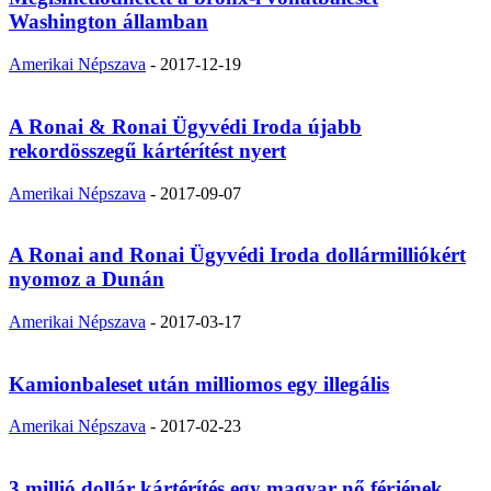
Washington államban
Amerikai Népszava
-
2017-12-19
A Ronai & Ronai Ügyvédi Iroda újabb
rekordösszegű kártérítést nyert
Amerikai Népszava
-
2017-09-07
A Ronai and Ronai Ügyvédi Iroda dollármilliókért
nyomoz a Dunán
Amerikai Népszava
-
2017-03-17
Kamionbaleset után milliomos egy illegális
Amerikai Népszava
-
2017-02-23
3 millió dollár kártérítés egy magyar nő férjének