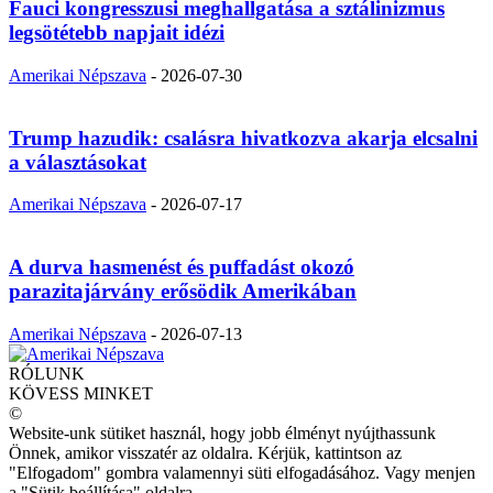
Fauci kongresszusi meghallgatása a sztálinizmus
legsötétebb napjait idézi
Amerikai Népszava
-
2026-07-30
Trump hazudik: csalásra hivatkozva akarja elcsalni
a választásokat
Amerikai Népszava
-
2026-07-17
A durva hasmenést és puffadást okozó
parazitajárvány erősödik Amerikában
Amerikai Népszava
-
2026-07-13
RÓLUNK
KÖVESS MINKET
©
Website-unk sütiket használ, hogy jobb élményt nyújthassunk
Önnek, amikor visszatér az oldalra. Kérjük, kattintson az
"Elfogadom" gombra valamennyi süti elfogadásához. Vagy menjen
a "Sütik beállítása" oldalra.