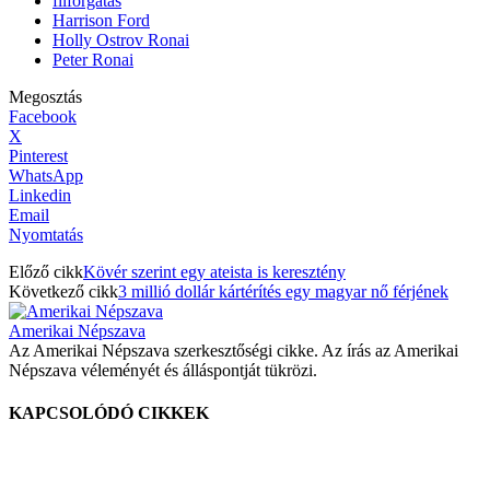
filforgatás
Harrison Ford
Holly Ostrov Ronai
Peter Ronai
Megosztás
Facebook
X
Pinterest
WhatsApp
Linkedin
Email
Nyomtatás
Előző cikk
Kövér szerint egy ateista is keresztény
Következő cikk
3 millió dollár kártérítés egy magyar nő férjének
Amerikai Népszava
Az Amerikai Népszava szerkesztőségi cikke. Az írás az Amerikai
Népszava véleményét és álláspontját tükrözi.
KAPCSOLÓDÓ CIKKEK