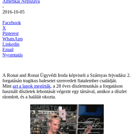
Amerikai Népszava
-
2016-10-05
Facebook
X
Pinterest
WhatsApp
Linkedin
Email
Nyomtatás
A Ronai and Ronai Ügyvédi Iroda képviseli a Szárnyas fejvadász 2.
forgatásán tragikus balesetet szenvedett fiatalember családját.
Mint
azt a lapok megírták
, a 28 éves díszletmunkás a forgatáson
használt díszletek lebontását végezte egy társával, amikor a díszlet
ráomlott, és a halálát okozta.