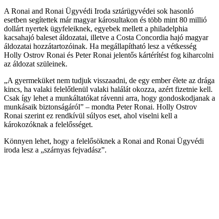
A Ronai and Ronai Ügyvédi Iroda sztárügyvédei sok hasonló
esetben segítettek már magyar károsultakon és több mint 80 millió
dollárt nyertek ügyfeleiknek, egyebek mellett a philadelphia
kacsahajó baleset áldozatai, illetve a Costa Concordia hajó magyar
áldozatai hozzátartozóinak. Ha megállapítható lesz a vétkesség
Holly Ostrov Ronai és Peter Ronai jelentős kártérítést fog kiharcolni
az áldozat szüleinek.
„A gyermeküket nem tudjuk visszaadni, de egy ember élete az drága
kincs, ha valaki felelőtlenül valaki halálát okozza, azért fizetnie kell.
Csak így lehet a munkáltatókat rávenni arra, hogy gondoskodjanak a
munkásaik biztonságáról” – mondta Peter Ronai. Holly Ostrov
Ronai szerint ez rendkívül súlyos eset, ahol viselni kell a
károkozóknak a felelősséget.
Könnyen lehet, hogy a felelősöknek a Ronai and Ronai Ügyvédi
iroda lesz a „szárnyas fejvadász”.