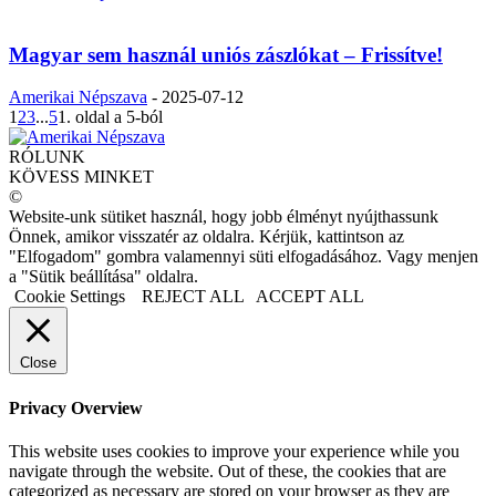
Magyar sem használ uniós zászlókat – Frissítve!
Amerikai Népszava
-
2025-07-12
1
2
3
...
5
1. oldal a 5-ból
RÓLUNK
KÖVESS MINKET
©
Website-unk sütiket használ, hogy jobb élményt nyújthassunk
Önnek, amikor visszatér az oldalra. Kérjük, kattintson az
"Elfogadom" gombra valamennyi süti elfogadásához. Vagy menjen
a "Sütik beállítása" oldalra.
Cookie Settings
REJECT ALL
ACCEPT ALL
Close
Privacy Overview
This website uses cookies to improve your experience while you
navigate through the website. Out of these, the cookies that are
categorized as necessary are stored on your browser as they are