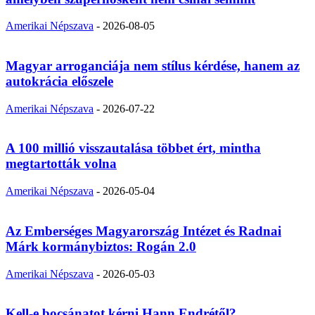
Amerikai Népszava
-
2026-08-05
Magyar arroganciája nem stílus kérdése, hanem az
autokrácia előszele
Amerikai Népszava
-
2026-07-22
A 100 millió visszautalása többet ért, mintha
megtartották volna
Amerikai Népszava
-
2026-05-04
Az Emberséges Magyarország Intézet és Radnai
Márk kormánybiztos: Rogán 2.0
Amerikai Népszava
-
2026-05-03
Kell-e bocsánatot kérni Hann Endrétől?