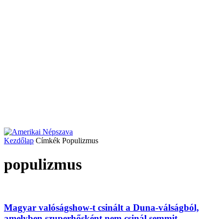
Kezdőlap
Címkék
Populizmus
populizmus
Magyar valóságshow-t csinált a Duna-válságból,
amelyben szuperhősként nem csinál semmit