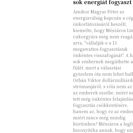
sok energiát fogyaszt
Amikor Magyar Péter az
energiaválság kapcsán a cé
önkorlátozásáról beszélt,
kiemelte, hogy Mészáros Lő
cukorgyára még nem reagál
arra, "vállalják-e a 13
megawattos fogyasztásuk
önkéntes visszafogását". A h
sok embernek megüthette a
fülét, mert a választási
győzelem óta nem lehet hal
Orbán Viktor dollármilliárd
strómanjáról, s róla nem az 
az emberek eszébe, miért 
tett még önkéntes felajánlás
fogyasztás csökkentésére,
hanem az, hogy ez az embe
miért nincs még mindig
börtönben? Mészáros a legf
bizonyítéka annak, hogy ni