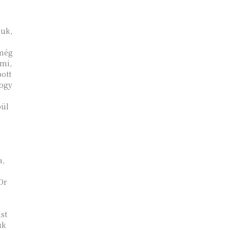
iuk,
 még
mi,
pott
hogy
bül
a,
Or
st
ük