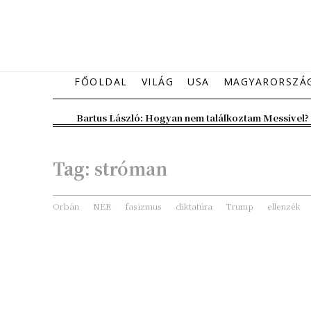
FŐOLDAL
VILÁG
USA
MAGYARORSZÁ
Bartus László: Hogyan nem találkoztam Messivel?
Tag:
stróman
Orbán
NER
fasizmus
diktatúra
Trump
ellenzék