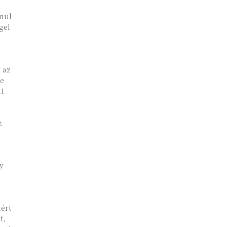
anul
gel
 az
se
ht
z
y
k
iért
t,