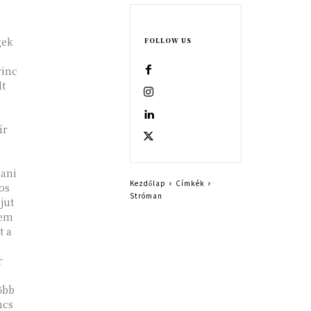
gek
FOLLOW US
rinc
t
ír
lani
Kezdőlap
Címkék
os
Stróman
jut
nem
t a
r
őbb
ncs