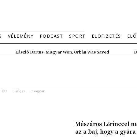
G
VÉLEMÉNY
PODCAST
SPORT
ELŐFIZETÉS
ELŐ
László Bartus: Magyar Won, Orbán Was Saved
B
EU
Fidesz
magyar
Mészáros Lőrinccel 
az a baj, hogy a gyára