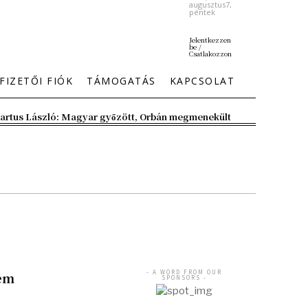
augusztus7,
péntek
Jelentkezzen
be /
Csatlakozzon
FIZETŐI FIÓK
TÁMOGATÁS
KAPCSOLAT
artus László: Magyar győzött, Orbán megmenekült
- A WORD FROM OUR
nem
SPONSORS -