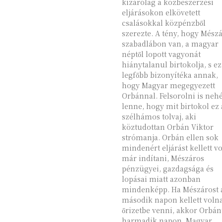
kizárólag a közbeszerzési
eljárásokon elkövetett
csalásokkal közpénzből
szerezte. A tény, hogy Mész
szabadlábon van, a magyar
néptől lopott vagyonát
hiánytalanul birtokolja, s ez
legfőbb bizonyítéka annak,
hogy Magyar megegyezett
Orbánnal. Felsorolni is nehéz
lenne, hogy mit birtokol ez 
szélhámos tolvaj, aki
köztudottan Orbán Viktor
strómanja. Orbán ellen sok
mindenért eljárást kellett v
már indítani, Mészáros
pénzügyei, gazdagsága és
lopásai miatt azonban
mindenképp. Ha Mészárost 
második napon kellett voln
őrizetbe venni, akkor Orbán
harmadik napon. Magyar