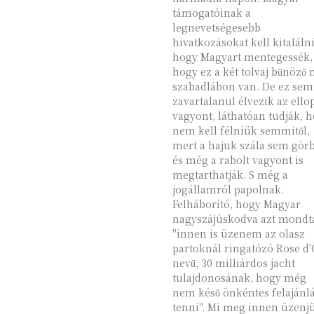
támogatóinak a
legnevetségesebb
hivatkozásokat kell kitaláln
hogy Magyart mentegessék,
hogy ez a két tolvaj bűnöző
szabadlábon van. De ez sem
zavartalanul élvezik az ello
vagyont, láthatóan tudják, 
nem kell félniük semmitől,
mert a hajuk szála sem gör
és még a rabolt vagyont is
megtarthatják. S még a
jogállamról papolnak.
Felháborító, hogy Magyar
nagyszájúskodva azt mondt
"innen is üzenem az olasz
partoknál ringatózó Rose d'
nevű, 30 milliárdos jacht
tulajdonosának, hogy még
nem késő önkéntes felajánlá
tenni". Mi meg innen üzenj