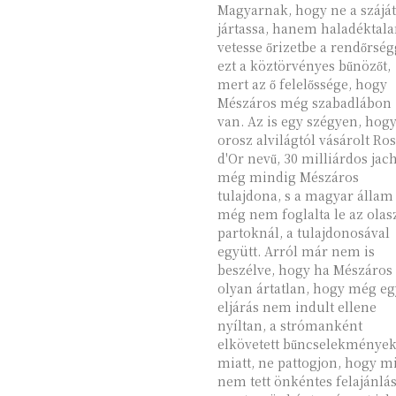
Magyarnak, hogy ne a száját
jártassa, hanem haladéktal
vetesse őrizetbe a rendőrség
ezt a köztörvényes bűnözőt,
mert az ő felelőssége, hogy
Mészáros még szabadlábon
van. Az is egy szégyen, hogy
orosz alvilágtól vásárolt Ro
d'Or nevű, 30 milliárdos jac
még mindig Mészáros
tulajdona, s a magyar állam
még nem foglalta le az olas
partoknál, a tulajdonosával
együtt. Arról már nem is
beszélve, hogy ha Mészáros
olyan ártatlan, hogy még eg
eljárás nem indult ellene
nyíltan, a strómanként
elkövetett bűncselekménye
miatt, ne pattogjon, hogy m
nem tett önkéntes felajánlás