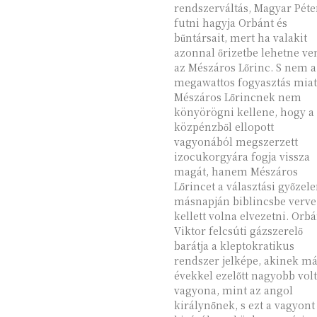
rendszerváltás, Magyar Péte
futni hagyja Orbánt és
bűntársait, mert ha valakit
azonnal őrizetbe lehetne ve
az Mészáros Lőrinc. S nem a 13
megawattos fogyasztás miat
Mészáros Lőrincnek nem
könyörögni kellene, hogy a
közpénzből ellopott
vagyonából megszerzett
izocukorgyára fogja vissza
magát, hanem Mészáros
Lőrincet a választási győzel
másnapján biblincsbe verve
kellett volna elvezetni. Orb
Viktor felcsúti gázszerelő
barátja a kleptokratikus
rendszer jelképe, akinek m
évekkel ezelőtt nagyobb volt
vagyona, mint az angol
királynőnek, s ezt a vagyont