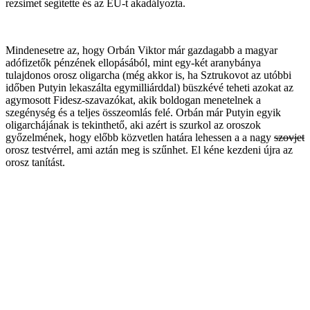
rezsimet segítette és az EU-t akadályozta.
Mindenesetre az, hogy Orbán Viktor már gazdagabb a magyar
adófizetők pénzének ellopásából, mint egy-két aranybánya
tulajdonos orosz oligarcha (még akkor is, ha Sztrukovot az utóbbi
időben Putyin lekaszálta egymilliárddal) büszkévé teheti azokat az
agymosott Fidesz-szavazókat, akik boldogan menetelnek a
szegénység és a teljes összeomlás felé. Orbán már Putyin egyik
oligarchájának is tekinthető, aki azért is szurkol az oroszok
győzelmének, hogy előbb közvetlen határa lehessen a a nagy
szovjet
orosz testvérrel, ami aztán meg is szűnhet. El kéne kezdeni újra az
orosz tanítást.