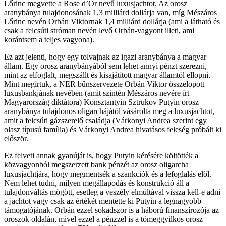
Lőrinc megvette a Rose d’Or nevű luxusjachtot. Az orosz
aranybánya tulajdonosának 1,3 milliárd dollárja van, míg Mészáros
Lőrinc nevén Orbán Viktornak 1,4 milliárd dollárja (ami a látható és
csak a felcsúti stróman nevén levő Orbán-vagyont illeti, ami
korántsem a teljes vagyona).
Ez azt jelenti, hogy egy tolvajnak az igazi aranybánya a magyar
állam. Egy orosz aranybányából sem lehet annyi pénzt szerezni,
mint az elfoglalt, megszállt és kisajátított magyar államtól ellopni.
Mint megírtuk, a NER bűnszervezete Orbán Viktor összelopott
luxusbankjának nevében (amit szintén Mészáros nevére írt
Magyarország diktátora) Konsztantyin Sztrukov Putyin orosz
aranybánya tulajdonos oligarchájától vásárolta meg a luxusjachtot,
amit a felcsúti gázszerelő családja (Várkonyi Andrea szerint egy
olasz típusú família) és Várkonyi Andrea hivatásos feleség próbált ki
először.
Ez felveti annak gyanúját is, hogy Putyin kérésére költötték a
közvagyonból megszerzett bank pénzét az orosz oligarcha
luxusjachtjára, hogy megmentsék a szankciók és a lefoglalás elől.
Nem lehet tudni, milyen megállapodás és konstrukció áll a
tulajdonváltás mögött, esetleg a veszély elmúltával vissza kell-e adni
a jachtot vagy csak az értékét mentette ki Putyin a legnagyobb
támogatójának. Orbán ezzel sokadszor is a háború finanszírozója az
oroszok oldalán, mivel ezzel a pénzzel is a tömeggyilkos orosz