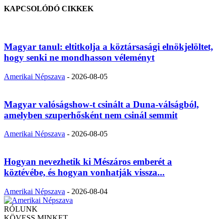
KAPCSOLÓDÓ CIKKEK
Magyar tanul: eltitkolja a köztársasági elnökjelöltet,
hogy senki ne mondhasson véleményt
Amerikai Népszava
-
2026-08-05
Magyar valóságshow-t csinált a Duna-válságból,
amelyben szuperhősként nem csinál semmit
Amerikai Népszava
-
2026-08-05
Hogyan nevezhetik ki Mészáros emberét a
köztévébe, és hogyan vonhatják vissza...
Amerikai Népszava
-
2026-08-04
RÓLUNK
KÖVESS MINKET