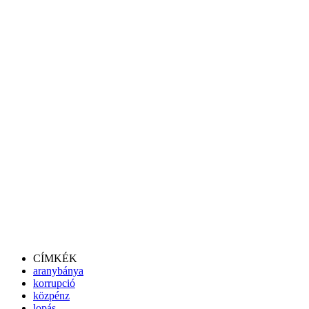
CÍMKÉK
aranybánya
korrupció
közpénz
lopás