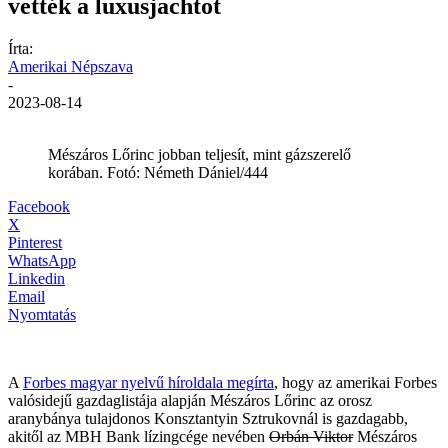
vették a luxusjachtot
Írta:
Amerikai Népszava
-
2023-08-14
Mészáros Lőrinc jobban teljesít, mint gázszerelő
korában. Fotó: Németh Dániel/444
Facebook
X
Pinterest
WhatsApp
Linkedin
Email
Nyomtatás
A
Forbes magyar nyelvű híroldala megírta
, hogy az amerikai Forbes
valósidejű gazdaglistája alapján Mészáros Lőrinc az orosz
aranybánya tulajdonos Konsztantyin Sztrukovnál is gazdagabb,
akitől az MBH Bank lízingcége nevében
Orbán Viktor
Mészáros