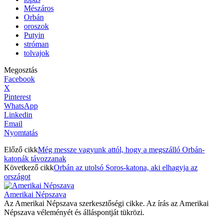
Mészáros
Orbán
oroszok
Putyin
stróman
tolvajok
Megosztás
Facebook
X
Pinterest
WhatsApp
Linkedin
Email
Nyomtatás
Előző cikk
Még messze vagyunk attól, hogy a megszálló Orbán-
katonák távozzanak
Következő cikk
Orbán az utolsó Soros-katona, aki elhagyja az
országot
Amerikai Népszava
Az Amerikai Népszava szerkesztőségi cikke. Az írás az Amerikai
Népszava véleményét és álláspontját tükrözi.