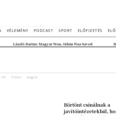
G
VÉLEMÉNY
PODCAST
SPORT
ELŐFIZETÉS
ELŐ
László Bartus: Magyar Won, Orbán Was Saved
B
EU
Fidesz
magyar
Börtönt csinálnak a
javítóintézetekből, h