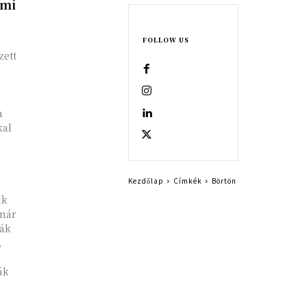
mmi
FOLLOW US
zett
a
kal
Kezdőlap
Címkék
Börtön
ik
 már
ják
,
ák