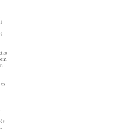
n
i
i
 Nem
em
 és
,
 és
i.