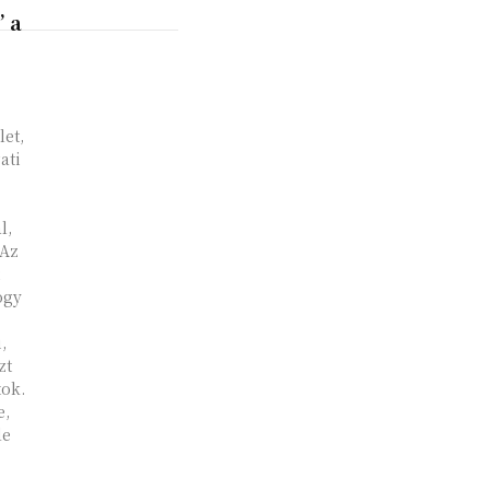
” a
et,
ati
l,
 Az
ogy
,
zt
tok.
e,
de