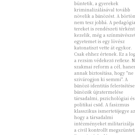
büntetik, a gyerekek
kriminalizálásával tovább
növelik a bűnözést. A börtö
nem tesz jobbá. A pedagógia
tereket is rendészeti térként
kezelik, még a színművészet
egyetemet is egy lövész
katonatiszt vette át egykor.
Csak ehhez értenek. Ez a logika
a rezsim védekező reflexe.
szakmai reform a cél, han
annak biztosítása, hogy "ne
szivárogjon ki semmi". A
bűnöző identitás felerősítése
bűnözők újratermelése
társadalmi, pszichológiai és
politikai csőd. A fasizmus
klasszikus ismertetőjegye az
hogy a társadalmi
intézményeket militarizálja
a civil kontrollt megszüntet