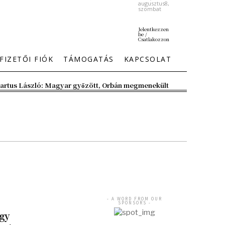
augusztus8,
szombat
Jelentkezzen
be /
Csatlakozzon
FIZETŐI FIÓK
TÁMOGATÁS
KAPCSOLAT
artus László: Magyar győzött, Orbán megmenekült
- A WORD FROM OUR
SPONSORS -
ogy