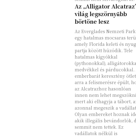
Az „Alligator Alcatraz
világ legszörnyűbb
börtöne lesz
Az Everglades Nemzeti Park
egy hatalmas mocsaras terül
amely Florida keleti és nyug
partja között húzódik. Tele
hatalmas kígyókkal
(pythonokkal), alligátorokka
medvékkel és párducokkal.
emberbarát keresztény ötlet
arra a felismerésre épült, h
az Alcatrazhoz hasonlóan
innen nem lehet megszökni
mert aki elhagyja a tábort, a
azonnal megeszik a vadálla
Olyan embereket hoznak id
akik illegális bevándorlók, 
semmit nem tettek. Ez
vadállatok nélkül is