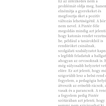
Ez az intézkedés nem a
problémát oldja meg, hane
elnémítja a gyerekeket és
megfosztja őket a pozitív
változás lehetőségétől. A bö
nem nevel. A Pintér-féle
megoldás mindig azt jelenti
hogy katonás rendet vezetn
be, például a tanárokból is
rendőröket csinálnak,
szolgálati szabályzatot kapn
s legfőbb feladatuk a hallgat
ahogyan az orvosoknak is. 
még súlyosabb helyzetet vet
előre. Ez azt jelenti, hogy még
szigorúbb lesz a belső rend 
fegyelem, a pedagógia helyé
átveszik az erősebb rácsok, 
vasak és a parancsok. A ren
a fegyelem pedig Pintér
szótárában azt jelenti, hogy
semmi nem szivároghat ki.