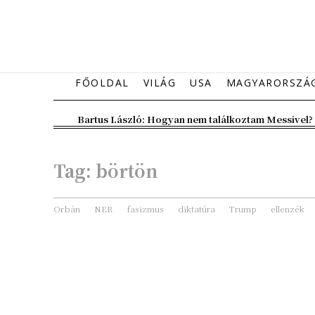
FŐOLDAL
VILÁG
USA
MAGYARORSZÁ
Bartus László: Hogyan nem találkoztam Messivel?
Tag:
börtön
Orbán
NER
fasizmus
diktatúra
Trump
ellenzék