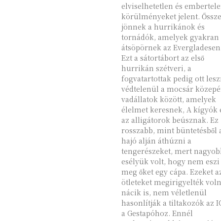
elviselhetetlen és embertel
körülményeket jelent. Őssze
jönnek a hurrikánok és
tornádók, amelyek gyakran
átsöpörnek az Evergladesen
Ezt a sátortábort az első
hurrikán szétveri, a
fogvatartottak pedig ott les
védtelenül a mocsár közepé
vadállatok között, amelyek
élelmet keresnek, A kígyók 
az alligátorok beúsznak. Ez
rosszabb, mint büntetésből 
hajó alján áthúzni a
tengerészeket, mert nagyob
esélyük volt, hogy nem eszi
meg őket egy cápa. Ezeket az
ötleteket megirigyelték voln
nácik is, nem véletlenül
hasonlítják a tiltakozók az I
a Gestapóhoz. Ennél