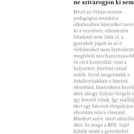
ne szivárogjon ki se
Mivel az Orbán-rezsim
pedagógiai munkára
alkalmatlan bűnözőket neve
ki a vezetésre, ellenőrzési
feladatát nem látta el, a
gyerekek jogait és az ő
védelmüket nem biztosított
megfelelő mechanizmusok
és civil kontrollal, ront a
helyzeten: börtönt csinál
nekik. Ezzel megerősítik a
fiatalkorúakban a bűnöző
identitást, bűnözőként kezel
őket, ahogy Gulyás Gergely
így beszélt róluk. Így ráállít
őket egy bűnözői életpályára
ahonnan nincs visszaút.
Mindezt azért, mert abúzált
őket. Ez maga a NER. Saját
hibáik miatt a gyerekeket