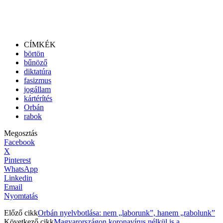
CÍMKÉK
börtön
bűnöző
diktatúra
fasizmus
jogállam
kártérítés
Orbán
rabok
Megosztás
Facebook
X
Pinterest
WhatsApp
Linkedin
Email
Nyomtatás
Előző cikk
Orbán nyelvbotlása: nem „laborunk”, hanem „rabolunk”
Következő cikk
Magyarországon koronavírus nélkül is a