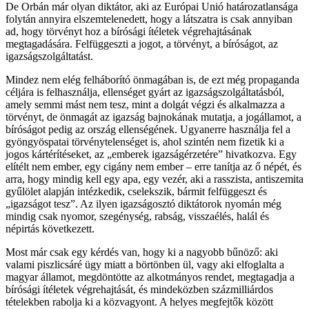
De Orbán már olyan diktátor, aki az Európai Unió határozatlansága
folytán annyira elszemtelenedett, hogy a látszatra is csak annyiban
ad, hogy törvényt hoz a bírósági ítéletek végrehajtásának
megtagadására. Felfüggeszti a jogot, a törvényt, a bíróságot, az
igazságszolgáltatást.
Mindez nem elég felháborító önmagában is, de ezt még propaganda
céljára is felhasználja, ellenséget gyárt az igazságszolgáltatásból,
amely semmi mást nem tesz, mint a dolgát végzi és alkalmazza a
törvényt, de önmagát az igazság bajnokának mutatja, a jogállamot, a
bíróságot pedig az ország ellenségének. Ugyanerre használja fel a
gyöngyöspatai törvénytelenséget is, ahol szintén nem fizetik ki a
jogos kártérítéseket, az „emberek igazságérzetére” hivatkozva. Egy
elítélt nem ember, egy cigány nem ember – erre tanítja az ő népét, és
arra, hogy mindig kell egy apa, egy vezér, aki a rasszista, antiszemita
gyűlölet alapján intézkedik, cselekszik, bármit felfüggeszt és
„igazságot tesz”. Az ilyen igazságosztó diktátorok nyomán még
mindig csak nyomor, szegénység, rabság, visszaélés, halál és
népirtás következett.
Most már csak egy kérdés van, hogy ki a nagyobb bűnöző: aki
valami piszlicsáré ügy miatt a börtönben ül, vagy aki elfoglalta a
magyar államot, megdöntötte az alkotmányos rendet, megtagadja a
bírósági ítéletek végrehajtását, és mindeközben százmilliárdos
tételekben rabolja ki a közvagyont. A helyes megfejtők között