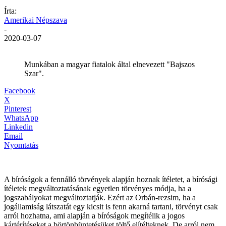
Írta:
Amerikai Népszava
-
2020-03-07
Munkában a magyar fiatalok által elnevezett "Bajszos
Szar".
Facebook
X
Pinterest
WhatsApp
Linkedin
Email
Nyomtatás
A bíróságok a fennálló törvények alapján hoznak ítéletet, a bírósági
ítéletek megváltoztatásának egyetlen törvényes módja, ha a
jogszabályokat megváltoztatják. Ezért az Orbán-rezsim, ha a
jogállamiság látszatát egy kicsit is fenn akarná tartani, törvényt csak
arról hozhatna, ami alapján a bíróságok megítélik a jogos
kártérítéseket a börtönbüntetésüket töltő elítélteknek. De arról nem