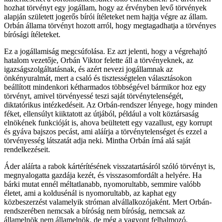
hozhat törvényt egy jogállam, hogy az érvényben levő törvények
alapján született jogerős bírói ítéleteket nem hajtja végre az állam.
Orbán állama törvényt hozott arról, hogy megtagadhatja a törvényes
bírósági ítéleteket.
Ez a jogállamiság megcsúfolása. Ez azt jelenti, hogy a végrehajtó
hatalom vezetője, Orbán Viktor felette áll a törvényeknek, az
igazságszolgáltatásnak, és azért nevezi jogállamnak az
önkényuralmát, mert a csaló és tisztességtelen választásokon
beállított mindenkori kétharmados többségével bármikor hoz egy
törvényt, amivel törvényessé teszi saját törvénytelenségét,
diktatórikus intézkedéseit. Az Orbán-rendszer lényege, hogy minden
féket, ellensúlyt kiiktatott az útjából, például a volt köztársaság
elnökének funkcióját is, ahova beültetett egy vazallust, egy korrupt
és gyáva bajszos pecást, ami aláírja a törvénytelenséget és ezzel a
törvényesség látszatát adja neki. Mintha Orbán írná alá saját
rendelkezéseit.
Áder aláírta a rabok kártérítésének visszatartásáról szóló törvényt is,
megnyalogatta gazdája kezét, és visszasomfordált a helyére. Ha
bárki mutat ennél méltatlanabb, nyomorultabb, semmire valóbb
életet, ami a koldusénál is nyomorultabb, az kaphat egy
közbeszerzést valamelyik stróman alvállalkozójaként. Mert Orbán-
rendszerében nemcsak a bíróság nem bíróság, nemcsak az
államelnök nem államelnök, de még a vagyont felhalmozó,