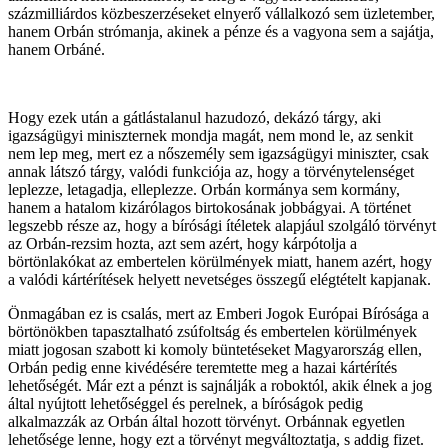
százmilliárdos közbeszerzéseket elnyerő vállalkozó sem üzletember,
hanem Orbán strómanja, akinek a pénze és a vagyona sem a sajátja,
hanem Orbáné.
Hogy ezek után a gátlástalanul hazudozó, dekázó tárgy, aki
igazságügyi miniszternek mondja magát, nem mond le, az senkit
nem lep meg, mert ez a nőszemély sem igazságügyi miniszter, csak
annak látszó tárgy, valódi funkciója az, hogy a törvénytelenséget
leplezze, letagadja, elleplezze. Orbán kormánya sem kormány,
hanem a hatalom kizárólagos birtokosának jobbágyai. A történet
legszebb része az, hogy a bírósági ítéletek alapjául szolgáló törvényt
az Orbán-rezsim hozta, azt sem azért, hogy kárpótolja a
börtönlakókat az embertelen körülmények miatt, hanem azért, hogy
a valódi kártérítések helyett nevetséges összegű elégtételt kapjanak.
Önmagában ez is csalás, mert az Emberi Jogok Európai Bírósága a
börtönökben tapasztalható zsúfoltság és embertelen körülmények
miatt jogosan szabott ki komoly büntetéseket Magyarország ellen,
Orbán pedig enne kivédésére teremtette meg a hazai kártérítés
lehetőségét. Már ezt a pénzt is sajnálják a roboktól, akik élnek a jog
által nyújtott lehetőséggel és perelnek, a bíróságok pedig
alkalmazzák az Orbán által hozott törvényt. Orbánnak egyetlen
lehetősége lenne, hogy ezt a törvényt megváltoztatja, s addig fizet.