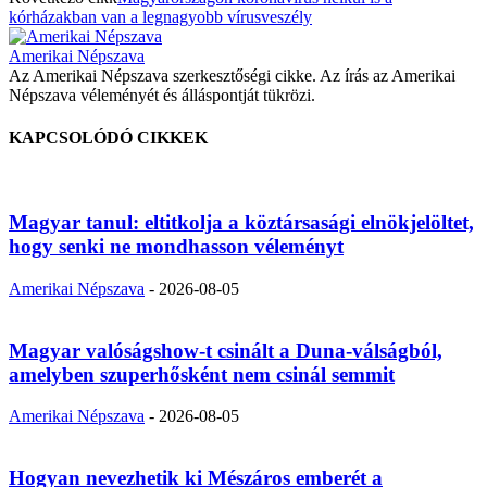
kórházakban van a legnagyobb vírusveszély
Amerikai Népszava
Az Amerikai Népszava szerkesztőségi cikke. Az írás az Amerikai
Népszava véleményét és álláspontját tükrözi.
KAPCSOLÓDÓ CIKKEK
Magyar tanul: eltitkolja a köztársasági elnökjelöltet,
hogy senki ne mondhasson véleményt
Amerikai Népszava
-
2026-08-05
Magyar valóságshow-t csinált a Duna-válságból,
amelyben szuperhősként nem csinál semmit
Amerikai Népszava
-
2026-08-05
Hogyan nevezhetik ki Mészáros emberét a