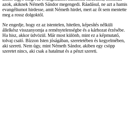
azok, akiknek Németh Sándor megengedi. Ráadásul, ne azt a hamis
evangéliumot hirdesse, amit Németh hirdet, mert az őt sem mentette
meg a rossz dolgoktól.
Ne engedje, hogy ez az istentelen, hitetlen, képesítés nélküli
állelkész visszanyomja a reménytelenségbe és a kárhozat érzésébe.
Ha hisz, akkor üdvözül. Már most különb, mint ez a képmutató,
tolvaj csaló. Bízzon Isten jóságában, szeretetében és kegyelmében,
aki szereti. Nem úgy, mint Németh Sándor, akiben egy csöpp
szeretet nincs, aki csak a hatalmat és a pénzt szereti.