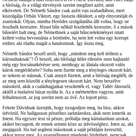
a bíróság, és a világi törvények szerint megfizet azért, amit
elkövetett. De Németh Sándor csak azért van szabadlábon, mert
kiszolgálja Orbán Viktort, egy fasiszta diktátort, a nép elnyomóját és
zsarnokát. Olyan, mintha Heródes szolgálatába állt volna, hogy ne
feszítsék keresztre. Jézust bűn nélkül feszítették keresztre, ő a mások
bűneiért halt meg, de Némethnek a saját bűncselekményei miatt
kellett volna bevonulnia a börtönbe, ha nem lett volna egy korrupt
ember, aki eladta magát a hatalomnak. Így úszta meg.
Németh Sándor beszél arról, hogy „mindent meg kell téríteni a
károsultaknak”? Ő beszél, aki bírósági ítélet ellenére nem hajlandó
még egy bocsánatkérésre sem, nemhogy az álatala okozott valós
károk megtérítésére? Soha nem fizette meg a tényleges okozott kárt,
se nekem se másnak. Csak annyit fizetett, amit a bíróság megítélt, de
az meg sem közelíti a ténylegesen okozott kárt. Nem beszélve
másokról, akik a családtagjaikat veszítették el, vagy Tallér Jánosról,
akitől a budaörsi házat nyúlta le. Az a mérhetetlen vagyon, amit
felhalmozott, az jog szerint nem az övé. Az lopott pénz.
Fekete Dávidnak üzenjük, hogy nyugodjon meg, ha hisz, akkor
üdvözül. Ne hallgasson pénzéhes sarlatánokra, akik nem ismerik az
Istent. Ha egyszer lesz rá pénze, próbálja meg kártalanítani azokat,
akiket becsapott, de ennek semmi köze az üdvösséghez. Isten az, aki
megigazít. Ha tud segíteni másoknak a saját példáján keresztül,
akkor tegye meg. Az evangéliumot mindenki hirdetheti, nemcsak