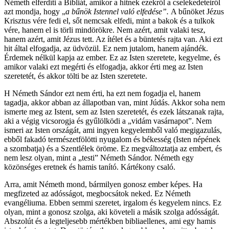
Németh elferdíti a Bibliát, amikor a hitnek ezekről a cselekedeteiről
azt mondja, hogy „
a bűnök Istennel való elfedése”.
A bűnöket Jézus
Krisztus vére fedi el, sőt nemcsak elfedi, mint a bakok és a tulkok
vére, hanem el is törli mindörökre. Nem azért, amit valaki tesz,
hanem azért, amit Jézus tett. Az ítélet és a büntetés rajta van. Aki ezt
hit által elfogadja, az üdvözül. Ez nem jutalom, hanem ajándék.
Érdemek nélkül kapja az ember. Ez az Isten szeretete, kegyelme, és
amikor valaki ezt megérti és elfogadja, akkor érti meg az Isten
szeretetét, és akkor tölti be az Isten szeretete.
H Németh Sándor ezt nem érti, ha ezt nem fogadja el, hanem
tagadja, akkor abban az állapotban van, mint Júdás. Akkor soha nem
ismerte meg az Istent, sem az Isten szeretetét, és ezek látszanak rajta,
aki a végig vicsorogja és gyűlölködi a „vidám vasárnapot”. Nem
ismeri az Isten országát, ami ingyen kegyelemből való megigazulás,
ebből fakadó természetfölötti nyugalom és békesség (Isten népének
a szombatja) és a Szentlélek öröme. Ez megváltoztatja az embert, és
nem lesz olyan, mint a „testi” Németh Sándor. Németh egy
közönséges eretnek és hamis tanító. Kártékony csaló.
Arra, amit Németh mond, bármilyen gonosz ember képes. Ha
megfizeted az adósságot, megbocsátok neked. Ez Németh
evangéliuma. Ebben semmi szeretet, irgalom és kegyelem nincs. Ez
olyan, mint a gonosz szolga, aki követeli a másik szolga adósságát.
Abszolút és a legteljesebb mértékben bibliaellenes, ami egy hamis