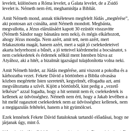
leveleit, különösen a Róma levelet, a Galata levelet, de a Zsidó
levelet is. Németh nem érti, meghamisítja a Bibliát.
Amit Németh mond, annak tökéletesen megfelelt Júdás „megtérése”,
aki pontosan azt csinálta, amit Németh mondott. Megbánta,
megvallotta, a Jézus elárulásáért kapott 30 ezüstöt visszavitte
(Németh Sándor nagy bánatára nem neki), és mégis elkárhozott,
ahogy Jézus mondja. Nem azért, amit tett, nem azért, mert
felakasztotta magát, hanem azért, mert a saját jó cselekedeteivel
akarta helyrehozni a bűnét, a jó tetteivel kiérdemelni a bocsánatot, s
nem cselekedetek és érdemek nélkül ment Istenben bízva az
Atyához, aki a hitét, a bizalmát igazságul tulajdonította volna neki.
Amit Németh hirdet, az Júdás megtérése, ami viszont a pokolba és a
kárhozatba vezet. Fekete Dávid a börtönben a Biblia olvasása
közben megértette Isten szeretetét, kegyelmét, elfogadta azt, ami
megváltoztatta a szívét. Kijött a börtönből, kint pedig a „vezető
lelkésze” azzal fogadta, hogy a hit semmit nem ér, cselekedetek is
kellenek az üdvösséghez. Németh nem érti, hogy a Jakab levélben a
hit mellé ragasztott cselekedetek nem az üdvösséghez kellenek, nem
a megigazulás feltételei, hanem a hit gyümölcsei.
Ezek lennének Fekete Dávid fiataloknak tartandó előadásai, hogy ne
járjanak úgy, mint ő.