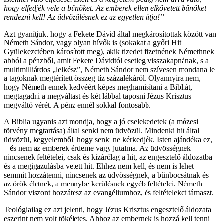
hogy elfedjék vele a bűnöket. Az emberek ellen elkövetett bűnöket
rendezni kell! Az üdvözülésnek ez az egyetlen útja!”
Azt gyanítjuk, hogy a Fekete Dávid által megkárosítottak között van
Németh Sándor, vagy olyan hívők is (sokakat a győri Hit
Gyülekezetében károsított meg), akik tizedet fizetnének Némethnek
abból a pénzből, amit Fekete Dávidtól esetleg visszakapnának, s a
multimilliárdos „lelkész”, Németh Sándor nem szívesen mondana le
a tagoknak megtérített összeg tíz százalékáról. Olyannyira nem,
hogy Németh ennek kedvéért képes meghamisítani a Bibliát,
megtagadni a megváltást és két lábbal taposni Jézus Krisztus
megváltó vérét. A pénz ennél sokkal fontosabb.
A Biblia ugyanis azt mondja, hogy a jó cselekedetek (a mózesi
törvény megtartása) által senki nem üdvözül. Mindenki hit által
üdvözül, kegyelemből, hogy senki ne kérkedjék. Isten ajándéka ez,
és nem az emberek érdeme vagy jutalma. Az üdvösségnek
nincsenek feltételei, csak és kizárólag a hit, az engesztelő áldozatba
és a megigazulásba vetett hit. Ehhez nem kell, és nem is lehet
semmit hozzátenni, nincsenek az üdvösségnek, a bűnbocsátnak és
az örök életnek, a mennybe kerülésnek egyéb feltételei. Németh
Sándor viszont hozzátesz az evangéliumhoz, és feltételeket támaszt.
Teológiailag ez azt jelenti, hogy Jézus Krisztus engesztelő áldozata
eszerint nem volt tökéletes. Ahhoz az embernek is hozzá kell tenni