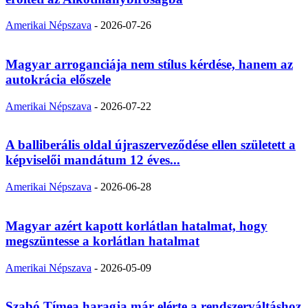
Amerikai Népszava
-
2026-07-26
Magyar arroganciája nem stílus kérdése, hanem az
autokrácia előszele
Amerikai Népszava
-
2026-07-22
A balliberális oldal újraszerveződése ellen született a
képviselői mandátum 12 éves...
Amerikai Népszava
-
2026-06-28
Magyar azért kapott korlátlan hatalmat, hogy
megszüntesse a korlátlan hatalmat
Amerikai Népszava
-
2026-05-09
Szabó Tímea haragja már elérte a rendszerváltáshoz