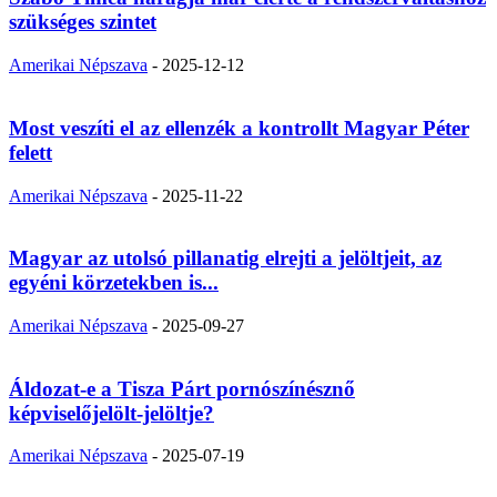
szükséges szintet
Amerikai Népszava
-
2025-12-12
Most veszíti el az ellenzék a kontrollt Magyar Péter
felett
Amerikai Népszava
-
2025-11-22
Magyar az utolsó pillanatig elrejti a jelöltjeit, az
egyéni körzetekben is...
Amerikai Népszava
-
2025-09-27
Áldozat-e a Tisza Párt pornószínésznő
képviselőjelölt-jelöltje?
Amerikai Népszava
-
2025-07-19