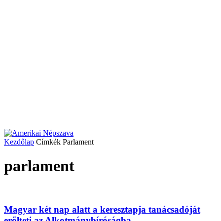
Kezdőlap
Címkék
Parlament
parlament
Magyar két nap alatt a keresztapja tanácsadóját
erőlteti az Alkotmánybíróságba