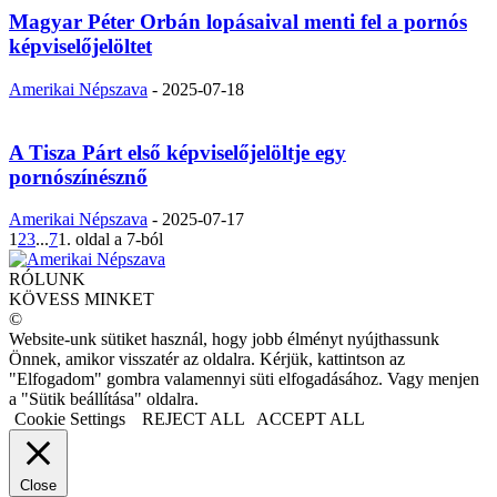
Magyar Péter Orbán lopásaival menti fel a pornós
képviselőjelöltet
Amerikai Népszava
-
2025-07-18
A Tisza Párt első képviselőjelöltje egy
pornószínésznő
Amerikai Népszava
-
2025-07-17
1
2
3
...
7
1. oldal a 7-ból
RÓLUNK
KÖVESS MINKET
©
Website-unk sütiket használ, hogy jobb élményt nyújthassunk
Önnek, amikor visszatér az oldalra. Kérjük, kattintson az
"Elfogadom" gombra valamennyi süti elfogadásához. Vagy menjen
a "Sütik beállítása" oldalra.
Cookie Settings
REJECT ALL
ACCEPT ALL
Close