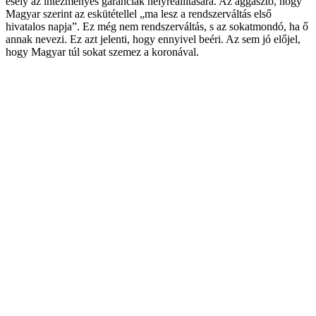
esély az intézményes garanciák helyreállítására. Az aggasztó, hogy
Magyar szerint az eskütétellel „ma lesz a rendszerváltás első
hivatalos napja”. Ez még nem rendszerváltás, s az sokatmondó, ha ő
annak nevezi. Ez azt jelenti, hogy ennyivel beéri. Az sem jó előjel,
hogy Magyar túl sokat szemez a koronával.