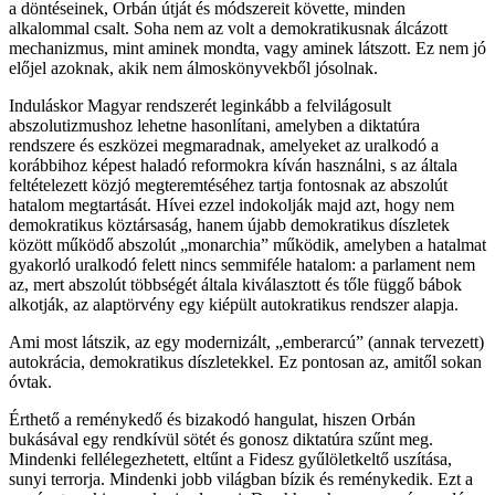
a döntéseinek, Orbán útját és módszereit követte, minden
alkalommal csalt. Soha nem az volt a demokratikusnak álcázott
mechanizmus, mint aminek mondta, vagy aminek látszott. Ez nem jó
előjel azoknak, akik nem álmoskönyvekből jósolnak.
Induláskor Magyar rendszerét leginkább a felvilágosult
abszolutizmushoz lehetne hasonlítani, amelyben a diktatúra
rendszere és eszközei megmaradnak, amelyeket az uralkodó a
korábbihoz képest haladó reformokra kíván használni, s az általa
feltételezett közjó megteremtéséhez tartja fontosnak az abszolút
hatalom megtartását. Hívei ezzel indokolják majd azt, hogy nem
demokratikus köztársaság, hanem újabb demokratikus díszletek
között működő abszolút „monarchia” működik, amelyben a hatalmat
gyakorló uralkodó felett nincs semmiféle hatalom: a parlament nem
az, mert abszolút többségét általa kiválasztott és tőle függő bábok
alkotják, az alaptörvény egy kiépült autokratikus rendszer alapja.
Ami most látszik, az egy modernizált, „emberarcú” (annak tervezett)
autokrácia, demokratikus díszletekkel. Ez pontosan az, amitől sokan
óvtak.
Érthető a reménykedő és bizakodó hangulat, hiszen Orbán
bukásával egy rendkívül sötét és gonosz diktatúra szűnt meg.
Mindenki fellélegezhetett, eltűnt a Fidesz gyűlöletkeltő uszítása,
sunyi terrorja. Mindenki jobb világban bízik és reménykedik. Ezt a