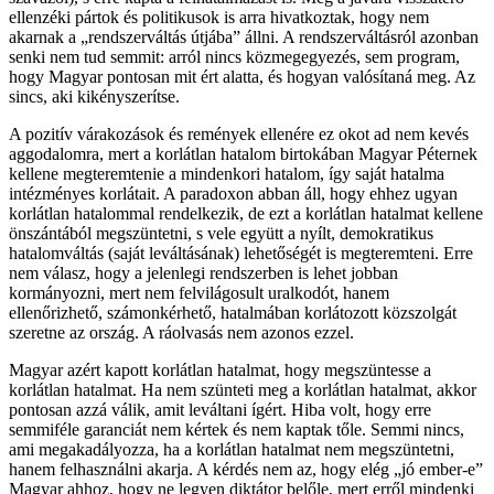
ellenzéki pártok és politikusok is arra hivatkoztak, hogy nem
akarnak a „rendszerváltás útjába” állni. A rendszerváltásról azonban
senki nem tud semmit: arról nincs közmegegyezés, sem program,
hogy Magyar pontosan mit ért alatta, és hogyan valósítaná meg. Az
sincs, aki kikényszerítse.
A pozitív várakozások és remények ellenére ez okot ad nem kevés
aggodalomra, mert a korlátlan hatalom birtokában Magyar Péternek
kellene megteremtenie a mindenkori hatalom, így saját hatalma
intézményes korlátait. A paradoxon abban áll, hogy ehhez ugyan
korlátlan hatalommal rendelkezik, de ezt a korlátlan hatalmat kellene
önszántából megszüntetni, s vele együtt a nyílt, demokratikus
hatalomváltás (saját leváltásának) lehetőségét is megteremteni. Erre
nem válasz, hogy a jelenlegi rendszerben is lehet jobban
kormányozni, mert nem felvilágosult uralkodót, hanem
ellenőrizhető, számonkérhető, hatalmában korlátozott közszolgát
szeretne az ország. A ráolvasás nem azonos ezzel.
Magyar azért kapott korlátlan hatalmat, hogy megszüntesse a
korlátlan hatalmat. Ha nem szünteti meg a korlátlan hatalmat, akkor
pontosan azzá válik, amit leváltani ígért. Hiba volt, hogy erre
semmiféle garanciát nem kértek és nem kaptak tőle. Semmi nincs,
ami megakadályozza, ha a korlátlan hatalmat nem megszüntetni,
hanem felhasználni akarja. A kérdés nem az, hogy elég „jó ember-e”
Magyar ahhoz, hogy ne legyen diktátor belőle, mert erről mindenki