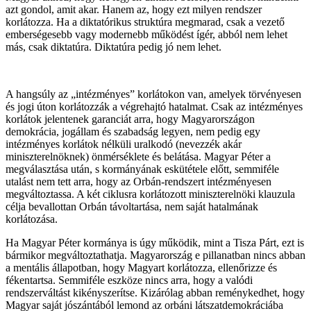
azt gondol, amit akar. Hanem az, hogy ezt milyen rendszer
korlátozza. Ha a diktatórikus struktúra megmarad, csak a vezető
emberségesebb vagy modernebb működést ígér, abból nem lehet
más, csak diktatúra. Diktatúra pedig jó nem lehet.
A hangsúly az „intézményes” korlátokon van, amelyek törvényesen
és jogi úton korlátozzák a végrehajtó hatalmat. Csak az intézményes
korlátok jelentenek garanciát arra, hogy Magyarországon
demokrácia, jogállam és szabadság legyen, nem pedig egy
intézményes korlátok nélküli uralkodó (nevezzék akár
miniszterelnöknek) önmérséklete és belátása. Magyar Péter a
megválasztása után, s kormányának eskütétele előtt, semmiféle
utalást nem tett arra, hogy az Orbán-rendszert intézményesen
megváltoztassa. A két ciklusra korlátozott miniszterelnöki klauzula
célja bevallottan Orbán távoltartása, nem saját hatalmának
korlátozása.
Ha Magyar Péter kormánya is úgy működik, mint a Tisza Párt, ezt is
bármikor megváltoztathatja. Magyarország e pillanatban nincs abban
a mentális állapotban, hogy Magyart korlátozza, ellenőrizze és
fékentartsa. Semmiféle eszköze nincs arra, hogy a valódi
rendszerváltást kikényszerítse. Kizárólag abban reménykedhet, hogy
Magyar saját jószántából lemond az orbáni látszatdemokráciába