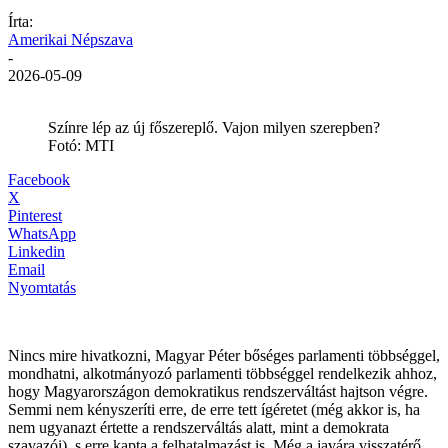
Írta:
Amerikai Népszava
-
2026-05-09
Színre lép az új főszereplő. Vajon milyen szerepben?
Fotó: MTI
Facebook
X
Pinterest
WhatsApp
Linkedin
Email
Nyomtatás
Nincs mire hivatkozni, Magyar Péter bőséges parlamenti többséggel,
mondhatni, alkotmányozó parlamenti többséggel rendelkezik ahhoz,
hogy Magyarországon demokratikus rendszerváltást hajtson végre.
Semmi nem kényszeríti erre, de erre tett ígéretet (még akkor is, ha
nem ugyanazt értette a rendszerváltás alatt, mint a demokrata
szavazói), s erre kapta a felhatalmazást is. Még a javára visszatérő