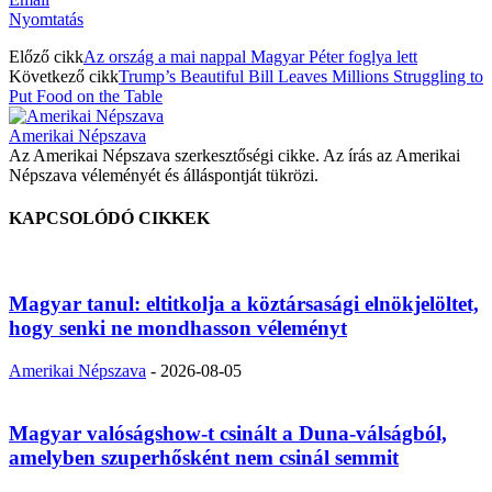
Nyomtatás
Előző cikk
Az ország a mai nappal Magyar Péter foglya lett
Következő cikk
Trump’s Beautiful Bill Leaves Millions Struggling to
Put Food on the Table
Amerikai Népszava
Az Amerikai Népszava szerkesztőségi cikke. Az írás az Amerikai
Népszava véleményét és álláspontját tükrözi.
KAPCSOLÓDÓ CIKKEK
Magyar tanul: eltitkolja a köztársasági elnökjelöltet,
hogy senki ne mondhasson véleményt
Amerikai Népszava
-
2026-08-05
Magyar valóságshow-t csinált a Duna-válságból,
amelyben szuperhősként nem csinál semmit