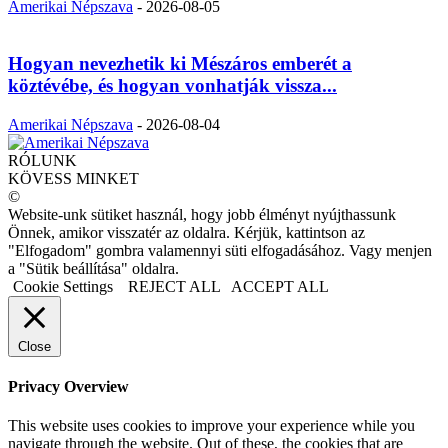
Amerikai Népszava
-
2026-08-05
Hogyan nevezhetik ki Mészáros emberét a
köztévébe, és hogyan vonhatják vissza...
Amerikai Népszava
-
2026-08-04
RÓLUNK
KÖVESS MINKET
©
Website-unk sütiket használ, hogy jobb élményt nyújthassunk
Önnek, amikor visszatér az oldalra. Kérjük, kattintson az
"Elfogadom" gombra valamennyi süti elfogadásához. Vagy menjen
a "Sütik beállítása" oldalra.
Cookie Settings
REJECT ALL
ACCEPT ALL
Close
Privacy Overview
This website uses cookies to improve your experience while you
navigate through the website. Out of these, the cookies that are