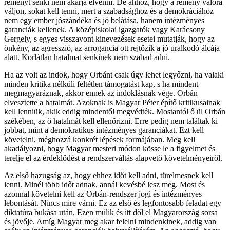
reményt senki nem akarja elvenni. De ahhoz, hogy a remény valóra
váljon, sokat kell tenni, mert a szabadsághoz és a demokráciához
nem egy ember jószándéka és jó belátása, hanem intézményes
garanciák kellenek. A középiskolai igazgatók vagy Karácsony
Gergely, s egyes visszavont kinevezések esetei mutatják, hogy az
önkény, az agresszió, az arrogancia ott rejtőzik a jó uralkodó álcája
alatt. Korlátlan hatalmat senkinek nem szabad adni.
Ha az volt az indok, hogy Orbánt csak úgy lehet legyőzni, ha valaki
minden kritika nélküli feltétlen támogatást kap, s ha mindent
megmagyaráznak, akkor ennek az indoklásnak vége. Orbán
elvesztette a hatalmát. Azoknak is Magyar Péter építő kritikusainak
kell lenniük, akik eddig mindentől megvédték. Mostantól ő ül Orbán
székében, az ő hatalmát kell ellenőrizni. Erre pedig nem találtak ki
jobbat, mint a demokratikus intézményes garanciákat. Ezt kell
követelni, méghozzá konkrét lépések formájában. Meg kell
akadályozni, hogy Magyar mesteri módon kösse le a figyelmet és
terelje el az érdeklődést a rendszerváltás alapvető követelményeiről.
Az első hazugság az, hogy ehhez időt kell adni, türelmesnek kell
lenni. Minél több időt adnak, annál kevésbé lesz meg. Most és
azonnal követelni kell az Orbán-rendszer jogi és intézményes
lebontását. Nincs mire várni. Ez az első és legfontosabb feladat egy
diktatúra bukása után. Ezen múlik és itt dől el Magyarország sorsa
és jövője. Amíg Magyar meg akar felelni mindenkinek, addig van