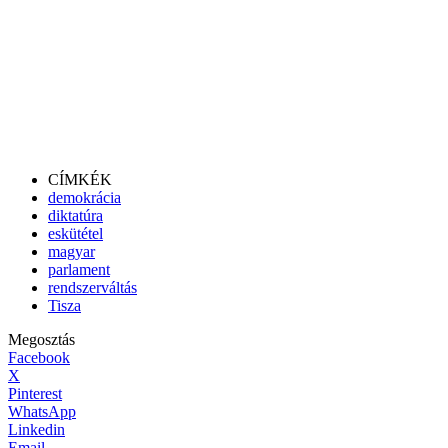
CÍMKÉK
demokrácia
diktatúra
eskütétel
magyar
parlament
rendszerváltás
Tisza
Megosztás
Facebook
X
Pinterest
WhatsApp
Linkedin
Email