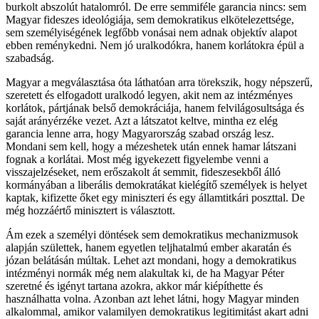
burkolt abszolút hatalomról. De erre semmiféle garancia nincs: sem
Magyar fideszes ideológiája, sem demokratikus elkötelezettsége,
sem személyiségének legfőbb vonásai nem adnak objektív alapot
ebben reménykedni. Nem jó uralkodókra, hanem korlátokra épül a
szabadság.
Magyar a megválasztása óta láthatóan arra törekszik, hogy népszerű,
szeretett és elfogadott uralkodó legyen, akit nem az intézményes
korlátok, pártjának belső demokráciája, hanem felvilágosultsága és
saját arányérzéke vezet. Azt a látszatot keltve, mintha ez elég
garancia lenne arra, hogy Magyarország szabad ország lesz.
Mondani sem kell, hogy a mézeshetek után ennek hamar látszani
fognak a korlátai. Most még igyekezett figyelembe venni a
visszajelzéseket, nem erőszakolt át semmit, fideszesekből álló
kormányában a liberális demokratákat kielégítő személyek is helyet
kaptak, kifizette őket egy miniszteri és egy államtitkári poszttal. De
még hozzáértő minisztert is választott.
Ám ezek a személyi döntések sem demokratikus mechanizmusok
alapján születtek, hanem egyetlen teljhatalmú ember akaratán és
józan belátásán múltak. Lehet azt mondani, hogy a demokratikus
intézményi normák még nem alakultak ki, de ha Magyar Péter
szeretné és igényt tartana azokra, akkor már kiépíthette és
használhatta volna. Azonban azt lehet látni, hogy Magyar minden
alkalommal, amikor valamilyen demokratikus legitimitást akart adni