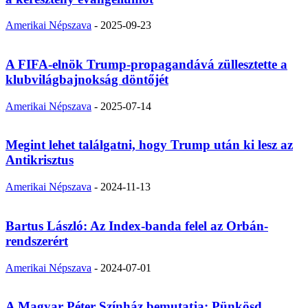
Amerikai Népszava
-
2025-09-23
A FIFA-elnök Trump-propagandává züllesztette a
klubvilágbajnokság döntőjét
Amerikai Népszava
-
2025-07-14
Megint lehet találgatni, hogy Trump után ki lesz az
Antikrisztus
Amerikai Népszava
-
2024-11-13
Bartus László: Az Index-banda felel az Orbán-
rendszerért
Amerikai Népszava
-
2024-07-01
A Magyar Péter Színház bemutatja: Pünkösd