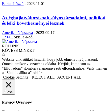
Bartus László
-
2023-11-01
Az éghajlatváltozásnak súlyos társadalmi, politikai
és lelki következményei lesznek
Amerikai Népszava
-
2023-09-17
1
2
3
4
1. oldal a 4-ból
RÓLUNK
KÖVESS MINKET
©
Website-unk sütiket használ, hogy jobb élményt nyújthassunk
Önnek, amikor visszatér az oldalra. Kérjük, kattintson az
"Elfogadom" gombra valamennyi süti elfogadásához. Vagy menjen
a "Sütik beállítása" oldalra.
Cookie Settings
REJECT ALL
ACCEPT ALL
Close
Privacy Overview