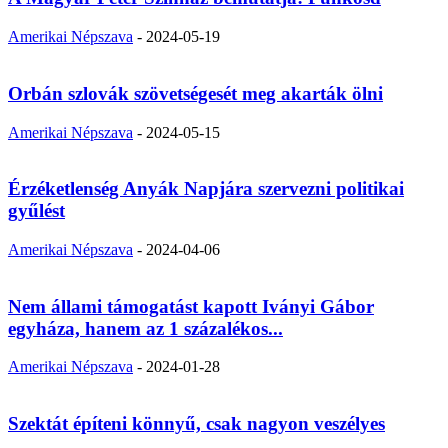
Amerikai Népszava
-
2024-05-19
Orbán szlovák szövetségesét meg akarták ölni
Amerikai Népszava
-
2024-05-15
Érzéketlenség Anyák Napjára szervezni politikai
gyűlést
Amerikai Népszava
-
2024-04-06
Nem állami támogatást kapott Iványi Gábor
egyháza, hanem az 1 százalékos...
Amerikai Népszava
-
2024-01-28
Szektát építeni könnyű, csak nagyon veszélyes