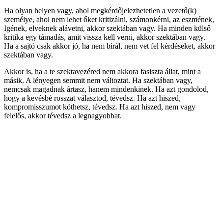
Ha olyan helyen vagy, ahol megkérdőjelezhetetlen a vezető(k)
személye, ahol nem lehet őket kritizálni, számonkérni, az eszmének,
Igének, elveknek alávetni, akkor szektában vagy. Ha minden külső
kritika egy támadás, amit vissza kell verni, akkor szektában vagy.
Ha a sajtó csak akkor jó, ha nem bírál, nem vet fel kérdéseket, akkor
szektában vagy.
Akkor is, ha a te szektavezéred nem akkora fasiszta állat, mint a
másik. A lényegen semmit nem változtat. Ha szektában vagy,
nemcsak magadnak ártasz, hanem mindenkinek. Ha azt gondolod,
hogy a kevésbé rosszat választod, tévedsz. Ha azt hiszed,
kompromisszumot köthetsz, tévedsz. Ha azt hiszed, nem vagy
felelős, akkor tévedsz a legnagyobbat.