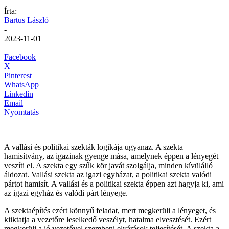
Írta:
Bartus László
-
2023-11-01
Facebook
X
Pinterest
WhatsApp
Linkedin
Email
Nyomtatás
A vallási és politikai szekták logikája ugyanaz. A szekta
hamisítvány, az igazinak gyenge mása, amelynek éppen a lényegét
veszíti el. A szekta egy szűk kör javát szolgálja, minden kívülálló
áldozat. Vallási szekta az igazi egyházat, a politikai szekta valódi
pártot hamisít. A vallási és a politikai szekta éppen azt hagyja ki, ami
az igazi egyház és valódi párt lényege.
A szektaépítés ezért könnyű feladat, mert megkerüli a lényeget, és
kiiktatja a vezetőre leselkedő veszélyt, hatalma elvesztését. Ezért
megkerüli a jó vezetővel szembeni elvárások teljesítését. A szekta a