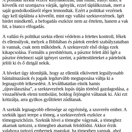
követők ezt szomjazva várják, igénylik, ezzel táplálkoznak, mert a
saját gondolkodásról régen lemondtak. Ezért a politikai vezérnek
úgy kell táplálnia a követőit, mint egy vallási szektavezérnek. Igét
hirdet mindkettő, a befogadás eszköze nem az értelem, hanem a vak
hit, a bianco elfogadás.
A vallási és politikai szekta elleni védelem a felettes kontroll, fékek
és ellensúlyok, melyek a Bibliában és pártok eredeti szabályzataiban
is vannak, csak nem működnek. A szektavezér első dolga ezek
kikapcsolása. Formális a presbitérium, a pásztor felett álló Igét a
pásztor értelmezi saját igényei szerint, a párttestületeket a pártelnök
jelöli ki és ő dirigál nekik.
A híveket úgy idomítják, hogy az ellenük elkövetett legsúlyosabb
bántalmazások és jogaik legdurvább megtaposása váltja ki a
legnagyobb lelkesedést. A leválthatatlan elnök hamis
„újraválasztása”, a szektavezérek lopás útján történő gazdagodása, a
visszaéléseik elemi tombolást, boldog őrjöngést váltanak ki. Aki ezt
kritizálja, arra gyilkos gyűlöletet zúdítanak.
A szekták legnagyobb ellensége az egyéniség, a szuverén ember. A
szekták igazi terepe a tömeg, a szektavezérek eszköze a
tömegpszichózis. Szekták hívei a tömegbe vágynak, a tömeghez
akarnak tartozni, a tömegben akarnak feloldódni. Akkor érzik
valahova tartozó embernek magukat, ha tömegben vannak, ahol