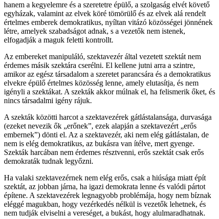
hanem a kegyelemre és a szeretetre épülő, a szolgaság elvét követő
egyházak, valamint az elvek köré tömörülő és az elvek alá rendelt
értelmes emberek demokratikus, nyíltan vitázó közösségei jönnének
létre, amelyek szabadságot adnak, s a vezetők nem istenek,
elfogadják a maguk feletti kontrollt.
Az embereket manipuláló, szektavezér által vezetett szektát nem
érdemes másik szektára cserélni. El kellene jutni arra a szintre,
amikor az egész társadalom a szeretet parancsára és a demokratikus
elvekre épülő értelmes közösség lenne, amely elutasítja, és nem
igényli a szektákat. A szekták akkor múlnak el, ha felismerik őket, és
nincs társadalmi igény rájuk.
A szekták közötti harcot a szektavezérek gátlástalansága, durvasága
(ezeket nevezik ők „erőnek”, ezek alapján a szektavezért „erős
embernek”) dönti el. Az a szektavezér, aki nem elég gátlástalan, de
nem is elég demokratikus, az bukásra van ítélve, mert gyenge.
Szekták harcában nem érdemes résztvenni, erős szektát csak erős
demokraták tudnak legyőzni.
Ha valaki szektavezérnek nem elég erős, csak a hiúsága miatt épít
szektát, az jobban járna, ha igazi demokrata lenne és valódi pártot
építene. A szektavezérek legnagyobb problémája, hogy nem bíznak
eléggé magukban, hogy vezérkedés nélkül is vezetők lehetnek, és
nem tudják elviselni a vereséget, a bukást, hogy alulmaradhatnak.