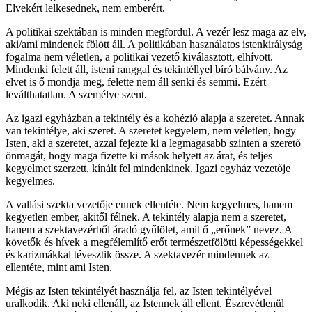
Elvekért lelkesednek, nem emberért.
A politikai szektában is minden megfordul. A vezér lesz maga az elv,
aki/ami mindenek fölött áll. A politikában használatos istenkirályság
fogalma nem véletlen, a politikai vezető kiválasztott, elhívott.
Mindenki felett áll, isteni ranggal és tekintéllyel bíró bálvány. Az
elvet is ő mondja meg, felette nem áll senki és semmi. Ezért
leválthatatlan. A személye szent.
Az igazi egyházban a tekintély és a kohézió alapja a szeretet. Annak
van tekintélye, aki szeret. A szeretet kegyelem, nem véletlen, hogy
Isten, aki a szeretet, azzal fejezte ki a legmagasabb szinten a szerető
önmagát, hogy maga fizette ki mások helyett az árat, és teljes
kegyelmet szerzett, kínált fel mindenkinek. Igazi egyház vezetője
kegyelmes.
A vallási szekta vezetője ennek ellentéte. Nem kegyelmes, hanem
kegyetlen ember, akitől félnek. A tekintély alapja nem a szeretet,
hanem a szektavezérből áradó gyűlölet, amit ő „erőnek” nevez. A
követők és hívek a megfélemlítő erőt természetfölötti képességekkel
és karizmákkal tévesztik össze. A szektavezér mindennek az
ellentéte, mint ami Isten.
Mégis az Isten tekintélyét használja fel, az Isten tekintélyével
uralkodik. Aki neki ellenáll, az Istennek áll ellent. Észrevétlenül