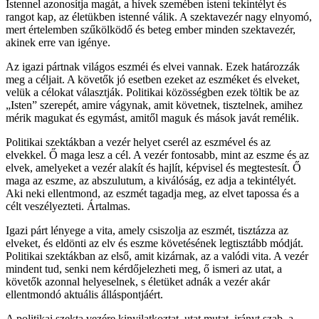
Istennel azonosítja magát, a hívek szemében isteni tekintélyt és
rangot kap, az életükben istenné válik. A szektavezér nagy elnyomó,
mert értelemben szűkölködő és beteg ember minden szektavezér,
akinek erre van igénye.
Az igazi pártnak világos eszméi és elvei vannak. Ezek határozzák
meg a céljait. A követők jó esetben ezeket az eszméket és elveket,
velük a célokat választják. Politikai közösségben ezek töltik be az
„Isten” szerepét, amire vágynak, amit követnek, tisztelnek, amihez
mérik magukat és egymást, amitől maguk és mások javát remélik.
Politikai szektákban a vezér helyet cserél az eszmével és az
elvekkel. Ő maga lesz a cél. A vezér fontosabb, mint az eszme és az
elvek, amelyeket a vezér alakít és hajlít, képvisel és megtestesít. Ő
maga az eszme, az abszulutum, a kiválóság, ez adja a tekintélyét.
Aki neki ellentmond, az eszmét tagadja meg, az elvet tapossa és a
célt veszélyezteti. Ártalmas.
Igazi párt lényege a vita, amely csiszolja az eszmét, tisztázza az
elveket, és eldönti az elv és eszme követésének legtisztább módját.
Politikai szektákban az első, amit kizárnak, az a valódi vita. A vezér
mindent tud, senki nem kérdőjelezheti meg, ő ismeri az utat, a
követők azonnal helyeselnek, s életüket adnák a vezér akár
ellentmondó aktuális álláspontjáért.
A politikai szekta vezére kinyilatkoztat, utat mutat, irányt szab, a