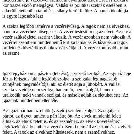
kontraszelekció melegágya. Vallási és politikai szekták esetében is
elkerülhetetlenül a talmi és a silány kerül felülre. A hamis ideológia
is egyre laposabb lesz.
A szekta legfőbb ismérve a vezérelvűség. A tagok nem az elvekhez,
hanem a vezérhez hűségesek. A vezér testesíti meg az elvet. Az elv a
vezér szükségletei szerint változik. A vezér azonban nem változik. A
vezérrel szembeni mindennemű kritika támadás és lázadás, a tagok
őrületét és hisztérikus tiltakozását váltja ki. A vezér fontosabb, mint
az eszme.
Igazi egyházban a pásztor (lelkész), a vezető szolgál. Az egyház feje
Jézus Krisztus, aki a legfőbb szolga, a szolgálat legmagasabb
szintjének megvalósítója, aki az életét adja a juhokért. A vallási
szekta vezetője nem szolga, hanem úr, nem szolgál, hanem
uralkodik, neki vannak szolgái, és mások adják az életüket érte. Az
igazinak mindenben ellentéte.
Az igazi pártban az elnök (vezető) szintén szolgál. Szolgálja a
pártot, az ügyet, amiért a párt létrejött. Az elvek mindenki felett
állnak, az elnök felett is, és az eszméhez, az elvek követéséhez
legközelebb álló ember a vezető. Senki nem áll az eszme és az elvek
felett. A tagok az elvekhez hűségesek, nem a személyekhez.