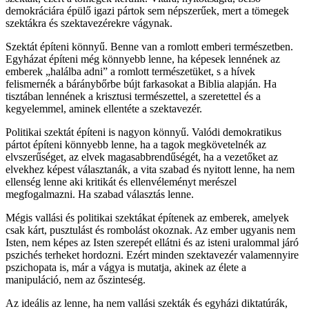
demokráciára épülő igazi pártok sem népszerűek, mert a tömegek
szektákra és szektavezérekre vágynak.
Szektát építeni könnyű. Benne van a romlott emberi természetben.
Egyházat építeni még könnyebb lenne, ha képesek lennének az
emberek „halálba adni” a romlott természetüket, s a hívek
felismernék a báránybőrbe bújt farkasokat a Biblia alapján. Ha
tisztában lennének a krisztusi természettel, a szeretettel és a
kegyelemmel, aminek ellentéte a szektavezér.
Politikai szektát építeni is nagyon könnyű. Valódi demokratikus
pártot építeni könnyebb lenne, ha a tagok megkövetelnék az
elvszerűséget, az elvek magasabbrendűségét, ha a vezetőket az
elvekhez képest választanák, a vita szabad és nyitott lenne, ha nem
ellenség lenne aki kritikát és ellenvéleményt merészel
megfogalmazni. Ha szabad választás lenne.
Mégis vallási és politikai szektákat építenek az emberek, amelyek
csak kárt, pusztulást és rombolást okoznak. Az ember ugyanis nem
Isten, nem képes az Isten szerepét ellátni és az isteni uralommal járó
pszichés terheket hordozni. Ezért minden szektavezér valamennyire
pszichopata is, már a vágya is mutatja, akinek az élete a
manipuláció, nem az őszinteség.
Az ideális az lenne, ha nem vallási szekták és egyházi diktatúrák,