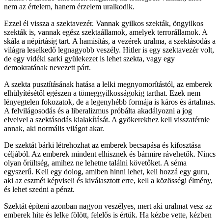
nem az értelem, hanem érzelem uralkodik.
Ezzel él vissza a szektavezér. Vannak gyilkos szekták, öngyilkos
szekták is, vannak egész szektaállamok, amelyek terrorállamok. A
skála a népirtásig tart. A hamisítás, a vezérek uralma, a szektásodás a
világra leselkedő legnagyobb veszély. Hitler is egy szektavezér volt,
de egy vidéki sarki gyülekezet is lehet szekta, vagy egy
demokratának nevezett párt.
A szekta pusztításának hatása a lelki megnyomorítástól, az emberek
elhülyítésétől egészen a tömeggyilkosságokig tarthat. Ezek nem
lényegtelen fokozatok, de a legenyhébb formája is káros és ártalmas.
A felvilágosodás és a liberalizmus próbálta akadályozni a jog
elveivel a szektásodás kialakítását. A gyökerekhez kell visszatérnie
annak, aki normális világot akar.
De szektát bárki létrehozhat az emberek becsapása és kifosztása
céljából. Az emberek mindent elhisznek és bármire rávehetők. Nincs
olyan őrültség, amihez ne lehetne találni követőket. A séma
egyszerű. Kell egy dolog, amiben hinni lehet, kell hozzá egy guru,
aki az eszmét képviseli és kiválasztott erre, kell a közösségi élmény,
és lehet szedni a pénzt.
Szektát építeni azonban nagyon veszélyes, mert aki uralmat vesz az
emberek hite és lelke fölött, felelős is értük. Ha kézbe vette, kézben