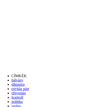
CÍMKÉK
bálvány
diktatúra
egyház párt
elnyomás
kontroll
politika
szekta