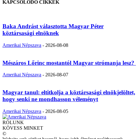
KAPCSOLÓDÓ CIKKEK
Baka Andrást választotta Magyar Péter
köztársasági elnöknek
Amerikai Népszava
-
2026-08-08
Mészáros Lőrinc mostantól Magyar strómanja lesz?
Amerikai Népszava
-
2026-08-07
Magyar tanul: eltitkolja a köztársasági elnökjelöltet,
hogy senki ne mondhasson véleményt
Amerikai Népszava
-
2026-08-05
RÓLUNK
KÖVESS MINKET
©