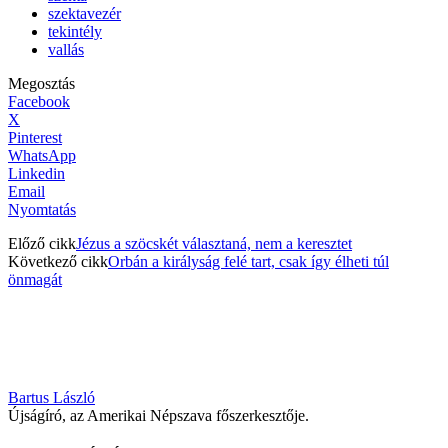
szektavezér
tekintély
vallás
Megosztás
Facebook
X
Pinterest
WhatsApp
Linkedin
Email
Nyomtatás
Előző cikk
Jézus a szöcskét választaná, nem a keresztet
Következő cikk
Orbán a királyság felé tart, csak így élheti túl
önmagát
Bartus László
Újságíró, az Amerikai Népszava főszerkesztője.