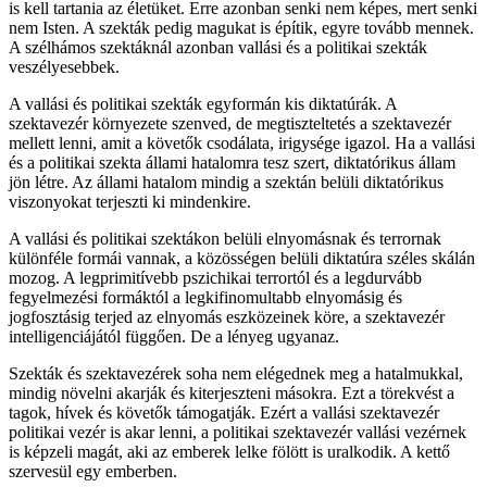
is kell tartania az életüket. Erre azonban senki nem képes, mert senki
nem Isten. A szekták pedig magukat is építik, egyre tovább mennek.
A szélhámos szektáknál azonban vallási és a politikai szekták
veszélyesebbek.
A vallási és politikai szekták egyformán kis diktatúrák. A
szektavezér környezete szenved, de megtiszteltetés a szektavezér
mellett lenni, amit a követők csodálata, irigysége igazol. Ha a vallási
és a politikai szekta állami hatalomra tesz szert, diktatórikus állam
jön létre. Az állami hatalom mindig a szektán belüli diktatórikus
viszonyokat terjeszti ki mindenkire.
A vallási és politikai szektákon belüli elnyomásnak és terrornak
különféle formái vannak, a közösségen belüli diktatúra széles skálán
mozog. A legprimitívebb pszichikai terrortól és a legdurvább
fegyelmezési formáktól a legkifinomultabb elnyomásig és
jogfosztásig terjed az elnyomás eszközeinek köre, a szektavezér
intelligenciájától függően. De a lényeg ugyanaz.
Szekták és szektavezérek soha nem elégednek meg a hatalmukkal,
mindig növelni akarják és kiterjeszteni másokra. Ezt a törekvést a
tagok, hívek és követők támogatják. Ezért a vallási szektavezér
politikai vezér is akar lenni, a politikai szektavezér vallási vezérnek
is képzeli magát, aki az emberek lelke fölött is uralkodik. A kettő
szervesül egy emberben.