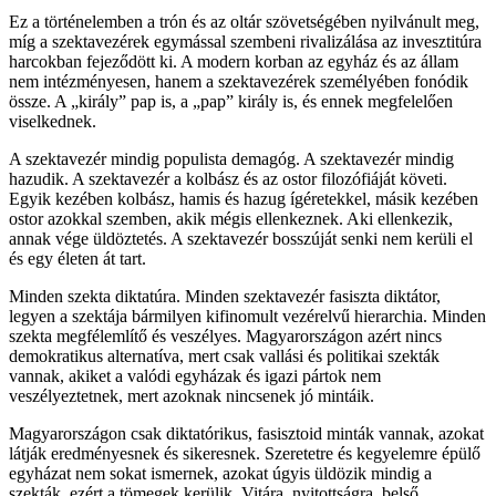
Ez a történelemben a trón és az oltár szövetségében nyilvánult meg,
míg a szektavezérek egymással szembeni rivalizálása az invesztitúra
harcokban fejeződött ki. A modern korban az egyház és az állam
nem intézményesen, hanem a szektavezérek személyében fonódik
össze. A „király” pap is, a „pap” király is, és ennek megfelelően
viselkednek.
A szektavezér mindig populista demagóg. A szektavezér mindig
hazudik. A szektavezér a kolbász és az ostor filozófiáját követi.
Egyik kezében kolbász, hamis és hazug ígéretekkel, másik kezében
ostor azokkal szemben, akik mégis ellenkeznek. Aki ellenkezik,
annak vége üldöztetés. A szektavezér bosszúját senki nem kerüli el
és egy életen át tart.
Minden szekta diktatúra. Minden szektavezér fasiszta diktátor,
legyen a szektája bármilyen kifinomult vezérelvű hierarchia. Minden
szekta megfélemlítő és veszélyes. Magyarországon azért nincs
demokratikus alternatíva, mert csak vallási és politikai szekták
vannak, akiket a valódi egyházak és igazi pártok nem
veszélyeztetnek, mert azoknak nincsenek jó mintáik.
Magyarországon csak diktatórikus, fasisztoid minták vannak, azokat
látják eredményesnek és sikeresnek. Szeretetre és kegyelemre épülő
egyházat nem sokat ismernek, azokat úgyis üldözik mindig a
szekták, ezért a tömegek kerülik. Vitára, nyitottságra, belső