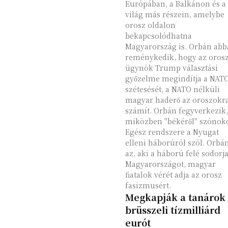
Európában, a Balkánon és a
világ más részein, amelybe
orosz oldalon
bekapcsolódhatna
Magyarország is. Orbán abban
reménykedik, hogy az oros
ügynök Trump választási
győzelme megindítja a NAT
szétesését, a NATO nélküli
magyar haderő az oroszokr
számít. Orbán fegyverkezik,
miközben "békéről" szónoko
Egész rendszere a Nyugat
elleni háborúról szól. Orbá
az, aki a háború felé sodorj
Magyarországot, magyar
fiatalok vérét adja az orosz
fasizmusért.
Megkapják a tanárok
brüsszeli tízmilliárd
eurót