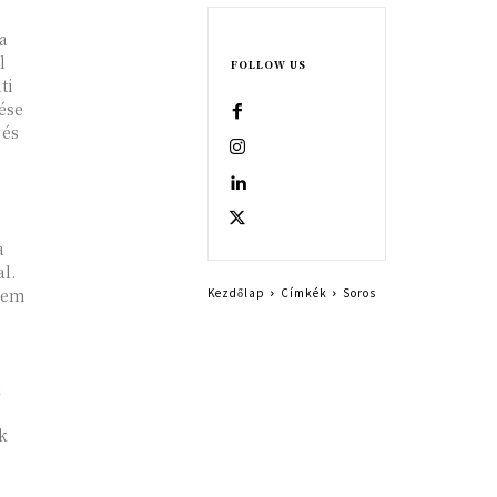
a
l
FOLLOW US
ti
ése
 és
a
l.
lem
Kezdőlap
Címkék
Soros
k
k