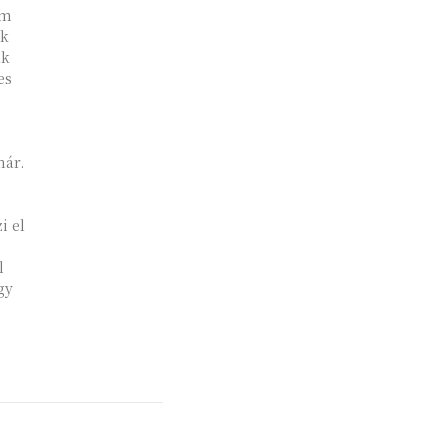
em
ak
ák
es
nár.
i el
l
gy