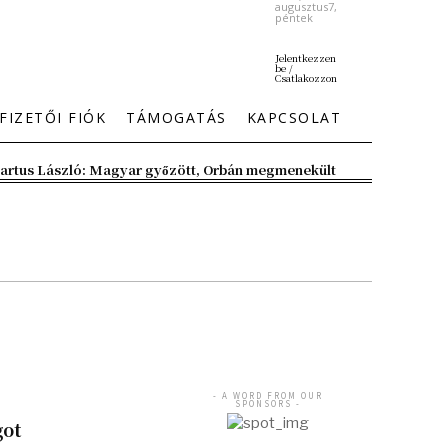
augusztus7,
péntek
Jelentkezzen
be /
Csatlakozzon
FIZETŐI FIÓK
TÁMOGATÁS
KAPCSOLAT
artus László: Magyar győzött, Orbán megmenekült
- A WORD FROM OUR
SPONSORS -
got