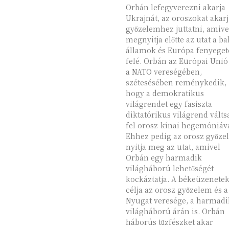
Orbán lefegyverezni akarja
Ukrajnát, az oroszokat akarj
győzelemhez juttatni, amive
megnyitja előtte az utat a bal
államok és Európa fenyeget
felé. Orbán az Európai Unió
a NATO vereségében,
szétesésében reménykedik,
hogy a demokratikus
világrendet egy fasiszta
diktatórikus világrend válts
fel orosz-kínai hegemóniáva
Ehhez pedig az orosz győze
nyitja meg az utat, amivel
Orbán egy harmadik
világháború lehetőségét
kockáztatja. A békeüzenete
célja az orosz győzelem és a
Nyugat veresége, a harmadi
világháború árán is. Orbán
háborús tűzfészket akar