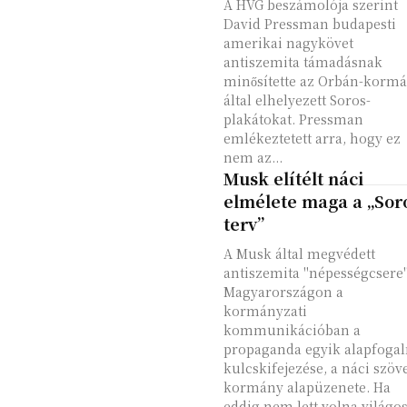
A HVG beszámolója szerint
David Pressman budapesti
amerikai nagykövet
antiszemita támadásnak
minősítette az Orbán-korm
által elhelyezett Soros-
plakátokat. Pressman
emlékeztetett arra, hogy ez
nem az...
Musk elítélt náci
elmélete maga a „Sor
terv”
A Musk által megvédett
antiszemita "népességcsere
Magyarországon a
kormányzati
kommunikációban a
propaganda egyik alapfoga
kulcskifejezése, a náci szöv
kormány alapüzenete. Ha
eddig nem lett volna világos