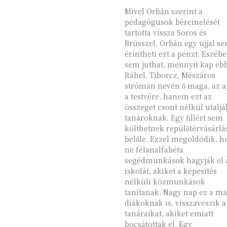
Mivel Orbán szerint a
pedagógusok béremelését
tartotta vissza Soros és
Brüsszel, Orbán egy ujjal s
érintheti ezt a pénzt. Eszébe
sem juthat, mennyit kap eb
Ráhel, Tiborcz, Mészáros
stróman nevén ő maga, az a
a testvére, hanem ezt az
összeget csont nélkül utaljá
tanároknak. Egy fillért sem
költhetnek repülőtérvásárlá
belőle. Ezzel megoldódik, hogy
ne félanalfabéta
segédmunkások hagyják el 
iskolát, akiket a képesítés
nélküli közmunkások
tanítanak. Nagy nap ez a ma
diákoknak is, visszaveszik a
tanáraikat, akiket emiatt
bocsátottak el. Egy