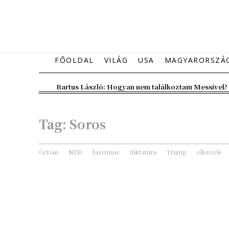
FŐOLDAL
VILÁG
USA
MAGYARORSZÁ
Bartus László: Hogyan nem találkoztam Messivel?
Tag:
Soros
Orbán
NER
fasizmus
diktatúra
Trump
ellenzék