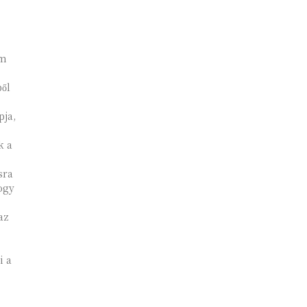
em
ből
pja,
k a
sra
az
i a