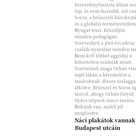
keresztényfasiszta állam n
lop, és nem hazudik, azt cs
Soros, a brüszzeli bürokrat
és a globális természetellen
Nyugat teszi. Készüljön
minden pedagógus.
Szervezheti a jövő évi adriai
családi nyaralást minden ta
Nem kell többet aggódni a
kifizetetlen számlák miatt.
Szerintünk maga Orbán visz
saját lábán a béremelést a
tanároknak, díszes szalagga
átkötve. Brüsszel és Soros ú
táncol, ahogy Orbán fütyül.
Gyáva népnek nincs tanára.
Nekünk van, mától jól
megfizetve.
Náci plakátok vannak
Budapest utcáin