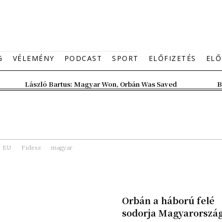
G
VÉLEMÉNY
PODCAST
SPORT
ELŐFIZETÉS
ELŐ
László Bartus: Magyar Won, Orbán Was Saved
B
EU
Fidesz
magyar
Orbán a háború felé
sodorja Magyarorszá