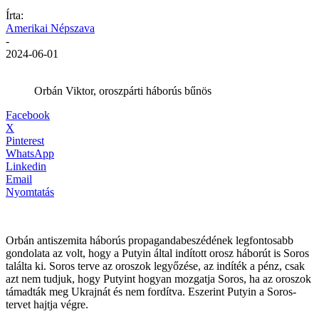
Írta:
Amerikai Népszava
-
2024-06-01
Orbán Viktor, oroszpárti háborús bűnös
Facebook
X
Pinterest
WhatsApp
Linkedin
Email
Nyomtatás
Orbán antiszemita háborús propagandabeszédének legfontosabb
gondolata az volt, hogy a Putyin által indított orosz háborút is Soros
találta ki. Soros terve az oroszok legyőzése, az indíték a pénz, csak
azt nem tudjuk, hogy Putyint hogyan mozgatja Soros, ha az oroszok
támadták meg Ukrajnát és nem fordítva. Eszerint Putyin a Soros-
tervet hajtja végre.