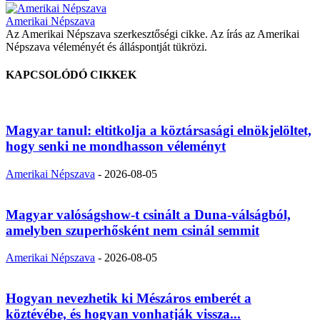
Amerikai Népszava
Az Amerikai Népszava szerkesztőségi cikke. Az írás az Amerikai
Népszava véleményét és álláspontját tükrözi.
KAPCSOLÓDÓ CIKKEK
Magyar tanul: eltitkolja a köztársasági elnökjelöltet,
hogy senki ne mondhasson véleményt
Amerikai Népszava
-
2026-08-05
Magyar valóságshow-t csinált a Duna-válságból,
amelyben szuperhősként nem csinál semmit
Amerikai Népszava
-
2026-08-05
Hogyan nevezhetik ki Mészáros emberét a
köztévébe, és hogyan vonhatják vissza...