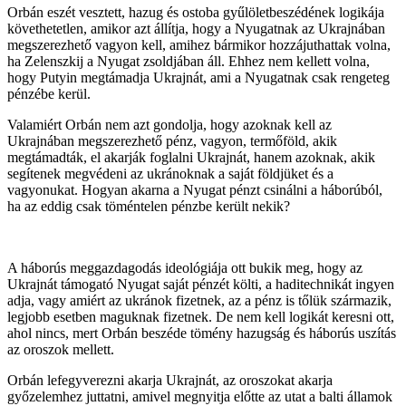
Orbán eszét vesztett, hazug és ostoba gyűlöletbeszédének logikája
követhetetlen, amikor azt állítja, hogy a Nyugatnak az Ukrajnában
megszerezhető vagyon kell, amihez bármikor hozzájuthattak volna,
ha Zelenszkij a Nyugat zsoldjában áll. Ehhez nem kellett volna,
hogy Putyin megtámadja Ukrajnát, ami a Nyugatnak csak rengeteg
pénzébe kerül.
Valamiért Orbán nem azt gondolja, hogy azoknak kell az
Ukrajnában megszerezhető pénz, vagyon, termőföld, akik
megtámadták, el akarják foglalni Ukrajnát, hanem azoknak, akik
segítenek megvédeni az ukránoknak a saját földjüket és a
vagyonukat. Hogyan akarna a Nyugat pénzt csinálni a háborúból,
ha az eddig csak töméntelen pénzbe került nekik?
A háborús meggazdagodás ideológiája ott bukik meg, hogy az
Ukrajnát támogató Nyugat saját pénzét költi, a haditechnikát ingyen
adja, vagy amiért az ukránok fizetnek, az a pénz is tőlük származik,
legjobb esetben maguknak fizetnek. De nem kell logikát keresni ott,
ahol nincs, mert Orbán beszéde tömény hazugság és háborús uszítás
az oroszok mellett.
Orbán lefegyverezni akarja Ukrajnát, az oroszokat akarja
győzelemhez juttatni, amivel megnyitja előtte az utat a balti államok