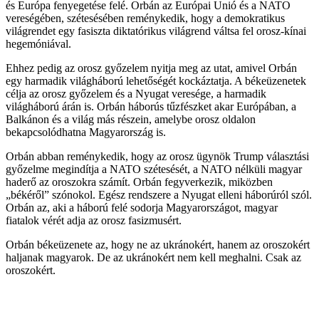
és Európa fenyegetése felé. Orbán az Európai Unió és a NATO
vereségében, szétesésében reménykedik, hogy a demokratikus
világrendet egy fasiszta diktatórikus világrend váltsa fel orosz-kínai
hegemóniával.
Ehhez pedig az orosz győzelem nyitja meg az utat, amivel Orbán
egy harmadik világháború lehetőségét kockáztatja. A békeüzenetek
célja az orosz győzelem és a Nyugat veresége, a harmadik
világháború árán is. Orbán háborús tűzfészket akar Európában, a
Balkánon és a világ más részein, amelybe orosz oldalon
bekapcsolódhatna Magyarország is.
Orbán abban reménykedik, hogy az orosz ügynök Trump választási
győzelme megindítja a NATO szétesését, a NATO nélküli magyar
haderő az oroszokra számít. Orbán fegyverkezik, miközben
„békéről” szónokol. Egész rendszere a Nyugat elleni háborúról szól.
Orbán az, aki a háború felé sodorja Magyarországot, magyar
fiatalok vérét adja az orosz fasizmusért.
Orbán békeüzenete az, hogy ne az ukránokért, hanem az oroszokért
haljanak magyarok. De az ukránokért nem kell meghalni. Csak az
oroszokért.