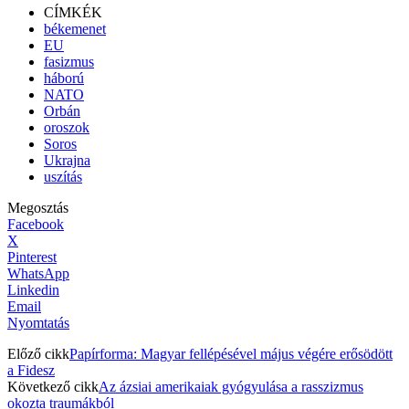
CÍMKÉK
békemenet
EU
fasizmus
háború
NATO
Orbán
oroszok
Soros
Ukrajna
uszítás
Megosztás
Facebook
X
Pinterest
WhatsApp
Linkedin
Email
Nyomtatás
Előző cikk
Papírforma: Magyar fellépésével május végére erősödött
a Fidesz
Következő cikk
Az ázsiai amerikaiak gyógyulása a rasszizmus
okozta traumákból