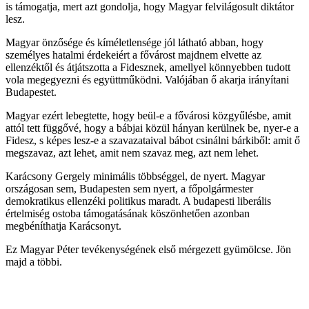
is támogatja, mert azt gondolja, hogy Magyar felvilágosult diktátor
lesz.
Magyar önzősége és kíméletlensége jól látható abban, hogy
személyes hatalmi érdekeiért a fővárost majdnem elvette az
ellenzéktől és átjátszotta a Fidesznek, amellyel könnyebben tudott
vola megegyezni és együttműködni. Valójában ő akarja irányítani
Budapestet.
Magyar ezért lebegtette, hogy beül-e a fővárosi közgyűlésbe, amit
attól tett függővé, hogy a bábjai közül hányan kerülnek be, nyer-e a
Fidesz, s képes lesz-e a szavazataival bábot csinálni bárkiből: amit ő
megszavaz, azt lehet, amit nem szavaz meg, azt nem lehet.
Karácsony Gergely minimális többséggel, de nyert. Magyar
országosan sem, Budapesten sem nyert, a főpolgármester
demokratikus ellenzéki politikus maradt. A budapesti liberális
értelmiség ostoba támogatásának köszönhetően azonban
megbéníthatja Karácsonyt.
Ez Magyar Péter tevékenységének első mérgezett gyümölcse. Jön
majd a többi.