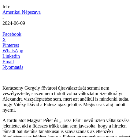
Írta:
Amerikai Népszava
-
2024-06-09
Facebook
X
Pinterest
WhatsApp
Linkedin
Email
Nyomtatás
Karácsony Gergely fővárosi újraválasztását semmi nem
veszélyeztette, s ezen nem tudott volna változtatni Szentkirályi
Alexandra visszaléptetése sem, mert azt anélkül is mindenki tudta,
hogy Vitézy Dávid a Fidesz igazi jelöltje. Mégis csak alig tudott
nyerni.
A fordulatot Magyar Péter és „Tisza Párt” nevű üzleti vállalkozása
jelentette, aki a fideszes trükk után sem javasolta, hogy a hirtelen
támadt balliberális fanatikusai is szavazzanak az ellenzéki
főpolgármester-jelöltre, hogy a Fidesz ne szerezhesse meg a várost.