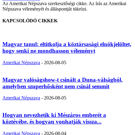
Az Amerikai Népszava szerkesztőségi cikke. Az írás az Amerikai
Népszava véleményét és álláspontját tükrözi.
KAPCSOLÓDÓ CIKKEK
Magyar tanul: eltitkolja a köztársasági elnökjelöltet,
hogy senki ne mondhasson véleményt
Amerikai Népszava
-
2026-08-05
Magyar valóságshow-t csinált a Duna-válságból,
amelyben szuperhősként nem csinál semmit
Amerikai Népszava
-
2026-08-05
Hogyan nevezhetik ki Mészáros emberét a
köztévébe, és hogyan vonhatják vissza...
Amerikai Népszava
-
2026-08-04