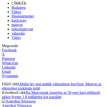
CÍMKÉK
Budapest
Fidesz
főpolgármester
karácsony
magyar
önkormányzat
választás
Vitézy
Megosztás
Facebook
X
Pinterest
WhatsApp
Linkedin
Email
Nyomtatás
Előző cikk
Orbánt így sem tudták választáson legyőzni, Magyar az
ellenzéket szakította ketté
Következő cikk
Ha Magyarnak összejön az 50 ezer havi előfizető,
akkor évente 1,8 milliárdot fog kaszálni
Amerikai Népszava