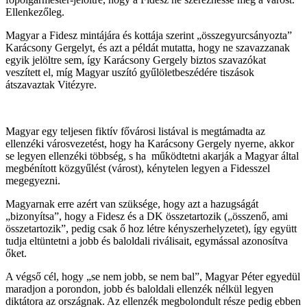
Ellenkezőleg.
Magyar a Fidesz mintájára és kottája szerint „összegyurcsányozta”
Karácsony Gergelyt, és azt a példát mutatta, hogy ne szavazzanak
egyik jelöltre sem, így Karácsony Gergely biztos szavazókat
veszített el, míg Magyar uszító gyűlöletbeszédére tiszások
átszavaztak Vitézyre.
Magyar egy teljesen fiktív fővárosi listával is megtámadta az
ellenzéki városvezetést, hogy ha Karácsony Gergely nyerne, akkor
se legyen ellenzéki többség, s ha működtetni akarják a Magyar által
megbénított közgyűlést (várost), kénytelen legyen a Fidesszel
megegyezni.
Magyarnak erre azért van szüksége, hogy azt a hazugságát
„bizonyítsa”, hogy a Fidesz és a DK összetartozik („összenő, ami
összetartozik”, pedig csak ő hoz létre kényszerhelyzetet), így együtt
tudja eltüntetni a jobb és baloldali riválisait, egymással azonosítva
őket.
A végső cél, hogy „se nem jobb, se nem bal”, Magyar Péter egyedül
maradjon a porondon, jobb és baloldali ellenzék nélkül legyen
diktátora az országnak. Az ellenzék megbolondult része pedig ebben