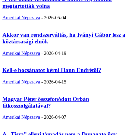
megtartották volna
Amerikai Népszava
-
2026-05-04
Akkor van rendszerváltás, ha Iványi Gábor lesz a
köztársasági elnök
Amerikai Népszava
-
2026-04-19
Kell-e bocsánatot kérni Hann Endrétől?
Amerikai Népszava
-
2026-04-15
Magyar Péter összefonódott Orbán
titkosszolgálatával?
Amerikai Népszava
-
2026-04-07
A „Tisza” elleni támadás nem a Dunagate-ügy