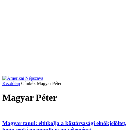
Kezdőlap
Címkék
Magyar Péter
Magyar Péter
Magyar tanul: eltitkolja a köztársasági elnökjelöltet,
hogy senki ne mondhasson véleményt