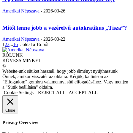
Amerikai Népszava
-
2026-03-26
Mitől lenne jobb a vezérelvű autokratikus „Tisza”?
Amerikai Népszava
-
2026-03-22
1
2
3
...
16
1. oldal a 16-ból
RÓLUNK
KÖVESS MINKET
©
Website-unk sütiket használ, hogy jobb élményt nyújthassunk
Önnek, amikor visszatér az oldalra. Kérjük, kattintson az
"Elfogadom" gombra valamennyi süti elfogadásához. Vagy menjen
a "Sütik beállítása" oldalra.
Cookie Settings
REJECT ALL
ACCEPT ALL
Close
Privacy Overview