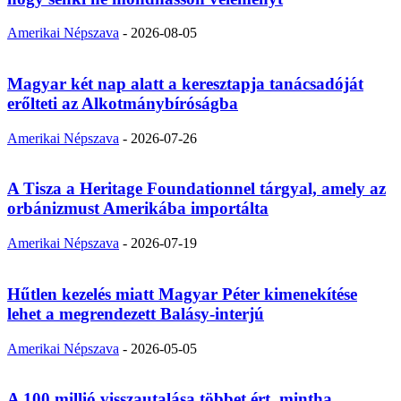
Amerikai Népszava
-
2026-08-05
Magyar két nap alatt a keresztapja tanácsadóját
erőlteti az Alkotmánybíróságba
Amerikai Népszava
-
2026-07-26
A Tisza a Heritage Foundationnel tárgyal, amely az
orbánizmust Amerikába importálta
Amerikai Népszava
-
2026-07-19
Hűtlen kezelés miatt Magyar Péter kimenekítése
lehet a megrendezett Balásy-interjú
Amerikai Népszava
-
2026-05-05
A 100 millió visszautalása többet ért, mintha